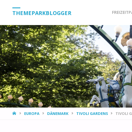
Skip
THEMEPARKBLOGGER
FREIZEIT
to
content
HOME
EUROPA
DÄNEMARK
TIVOLI GARDENS
TIVOLI 