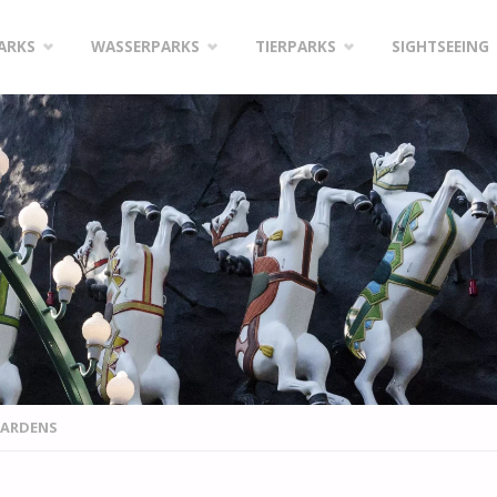
PARKS
WASSERPARKS
TIERPARKS
SIGHTSEEING
GARDENS