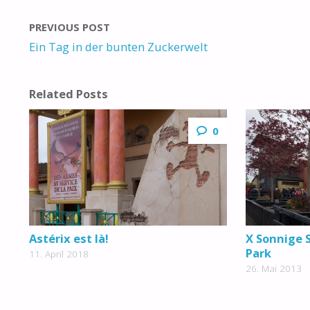
PREVIOUS POST
Ein Tag in der bunten Zuckerwelt
Related Posts
0
Astérix est là!
X Sonnige 
Park
11. April 2018
26. Mai 2013