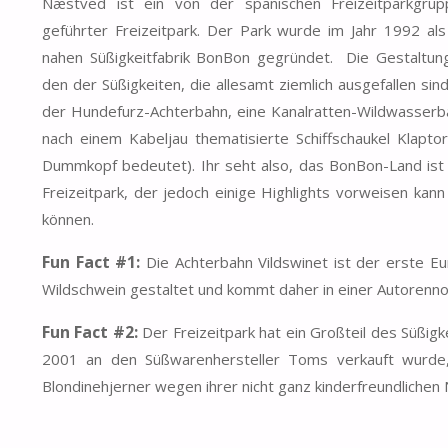
Næstved ist ein von der spanischen Freizeitparkgru
geführter Freizeitpark. Der Park wurde im Jahr 1992 a
nahen Süßigkeitfabrik BonBon gegründet. Die Gestaltun
den der Süßigkeiten, die allesamt ziemlich ausgefallen sin
der Hundefurz-Achterbahn, eine Kanalratten-Wildwasserb
nach einem Kabeljau thematisierte Schiffschaukel Klapto
Dummkopf bedeutet). Ihr seht also, das BonBon-Land ist
Freizeitpark, der jedoch einige Highlights vorweisen ka
können.
Fun Fact #1:
Die Achterbahn Vildswinet ist der erste E
Wildschwein gestaltet und kommt daher in einer Autorenno
Fun Fact #2:
Der Freizeitpark hat ein Großteil des Süßi
2001 an den Süßwarenhersteller Toms verkauft wurde, 
Blondinehjerner wegen ihrer nicht ganz kinderfreundlichen 