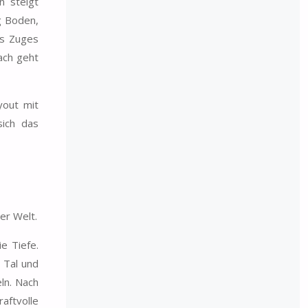
n steigt
g Boden,
es Zuges
ach geht
yout mit
sich das
er Welt.
e Tiefe.
 Tal und
ln. Nach
aftvolle