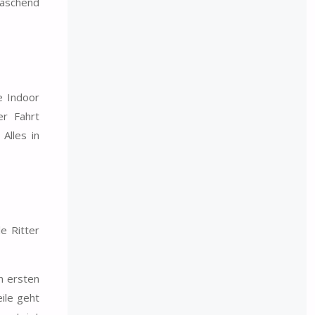
raschend
e Indoor
er Fahrt
Alles in
e Ritter
n ersten
ile geht