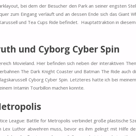
arklayout, bei dem der Besucher den Park an seiner engsten Stell
er quer zum Eingang verläuft und an dessen Ende sich das Giant W
arussell und Tea Cups Ride befindet. Hauptattraktion in diesem
uth und Cyborg Cyber Spin
eich Movieland. Hier befinden sich neben der interaktiven The
hterbahnen The Dark Knight Coaster und Batman The Ride auch d
gskarussell Cyborg Cyber Spin. Letzteres hatte ich bei meine
t einem Intamin Tourbillon machen konnte.
Metropolis
tice League: Battle for Metropolis verbindet große plastische Sz
n Lex Luthor abwehren muss, bevor es ihm gelingt mit Hilfe de