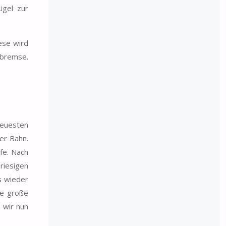
ügel zur
ese wird
kbremse.
neuesten
er Bahn.
efe. Nach
 riesigen
es wieder
ne große
 wir nun