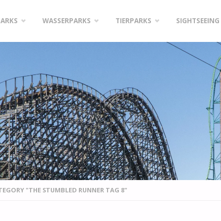
PARKS
WASSERPARKS
TIERPARKS
SIGHTSEEING
TEGORY "THE STUMBLED RUNNER TAG 8"