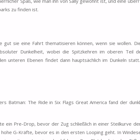
errlicher Spaß, wie man ihn von Sally gewohnt ist, und eine über
arks zu finden ist.
 gut sie eine Fahrt thematisieren können, wenn sie wollen. Di
absoluter Dunkelheit, wobei die Spitzkehren im oberen Teil d
en unteren Ebenen findet dann hauptsächlich im Dunkeln statt. 
s Batman: The Ride in Six Flags Great America fand der dunkl
 ein Pre-Drop, bevor der Zug schließlich in einer Steilkurve de
e hohe G-Kräfte, bevor es in den ersten Looping geht. In Windese