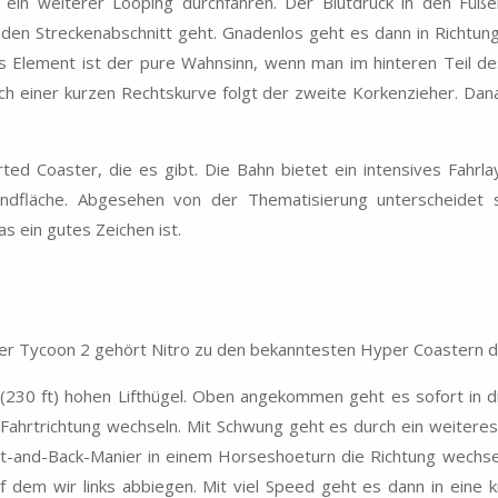
d ein weiterer Looping durchfahren. Der Blutdruck in den Füße
eraden Streckenabschnitt geht. Gnadenlos geht es dann in Richtun
s Element ist der pure Wahnsinn, wenn man im hinteren Teil d
Nach einer kurzen Rechtskurve folgt der zweite Korkenzieher. Dan
ed Coaster, die es gibt. Die Bahn bietet ein intensives Fahrla
Grundfläche. Abgesehen von der Thematisierung unterscheidet 
s ein gutes Zeichen ist.
ter Tycoon 2 gehört Nitro zu den bekanntesten Hyper Coastern d
(230 ft) hohen Lifthügel. Oben angekommen geht es sofort in di
e Fahrtrichtung wechseln. Mit Schwung geht es durch ein weiteres
ut-and-Back-Manier in einem Horseshoeturn die Richtung wechse
f dem wir links abbiegen. Mit viel Speed geht es dann in eine kr