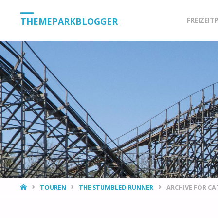
Skip
THEMEPARKBLOGGER
FREIZEIT
to
content
HOME
TOUREN
THE STUMBLED RUNNER
ARCHIVE FOR CA