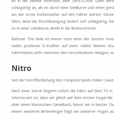
es in die zweite Inversion, eine Zero-G-Roll. Dann wir
schlagartig an, als es durch eine Steilkurve und einen g
wo der erste Korkenzieher auf den Fahrer wartet. Diese
fährt, denn die Beschleunigung ändert sich schlagartig. 
es in einer Linkskurve direkt in die Bremsstrecke.
Batman: The Ride ist immer noch einer der besten Invert
vielen positiven G-Kräften auf einer relativ kleinen 
Fahrerlebnis nicht zwischen den verschiedenen Anlagen, wa
Nitro
Seit der Veröffentlichung des Computerspiels Roller Coas
Nach einer Kurve beginnt sofort die Fahrt auf dem 70 m 
Interessant ist, dass wir gleich auf dem ersten Hügel di
über einen klassischen Camelback, bevor wir in bester O
einem weiteren Airtimehügel folgt ein weiterer Hügel, au