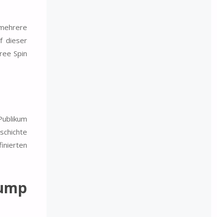
 mehrere
f dieser
ree Spin
Publikum
schichte
inierten
Jump