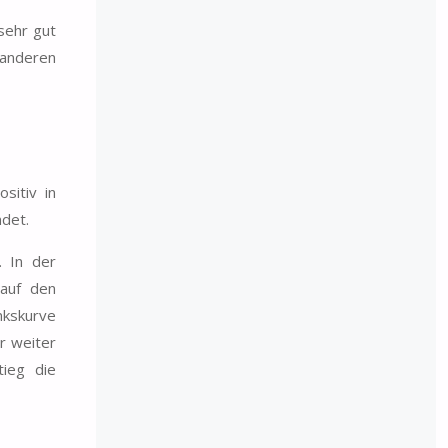
 sehr gut
 anderen
sitiv in
ndet.
. In der
 auf den
nkskurve
r weiter
tieg die