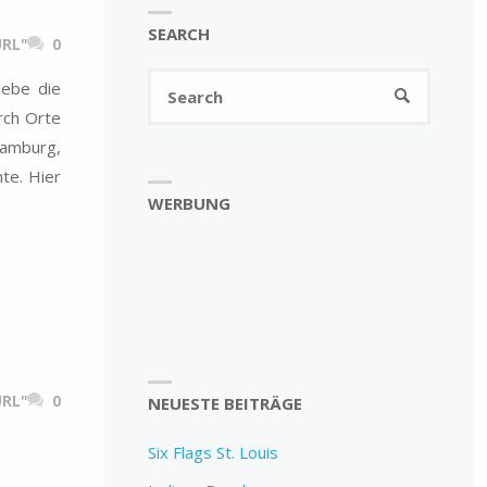
SEARCH
RL"
0
Search
iebe die
SEARCH
for:
rch Orte
Hamburg,
te. Hier
WERBUNG
RL"
0
NEUESTE BEITRÄGE
Six Flags St. Louis