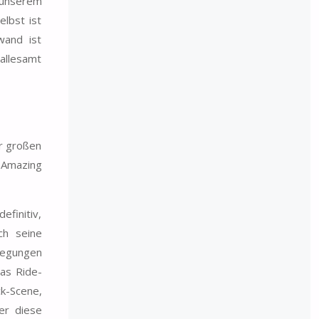
 unserem
elbst ist
wand ist
 allesamt
er großen
e Amazing
efinitiv,
ch seine
wegungen
as Ride-
ck-Scene,
er diese