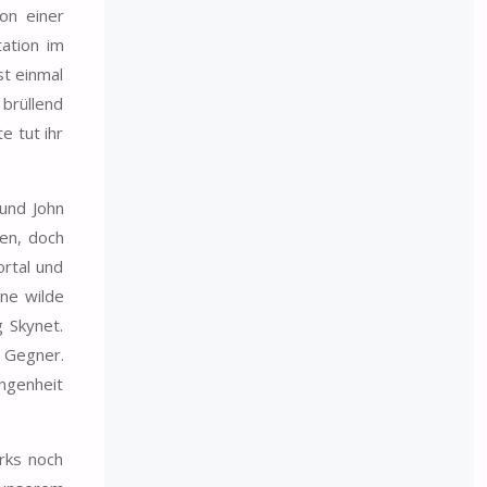
on einer
ation im
st einmal
 brüllend
e tut ihr
 und John
den, doch
ortal und
ine wilde
 Skynet.
r Gegner.
angenheit
arks noch