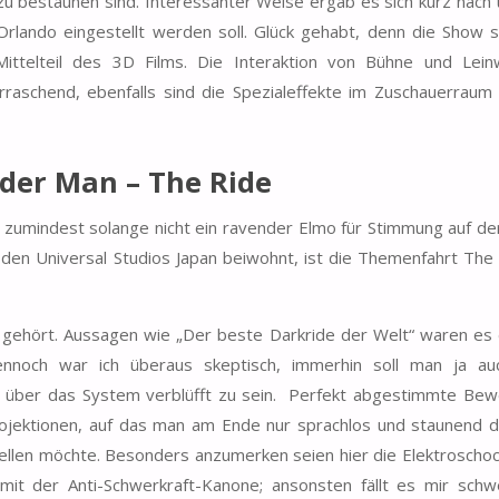
u bestaunen sind. Interessanter Weise ergab es sich kurz nach
rlando eingestellt werden soll. Glück gehabt, denn die Show s
Mittelteil des 3D Films. Die Interaktion von Bühne und Lein
rraschend, ebenfalls sind die Spezialeffekte im Zuschauerraum
ider Man – The Ride
, zumindest solange nicht ein ravender Elmo für Stimmung auf d
 den Universal Studios Japan beiwohnt, ist die Themenfahrt Th
gehört. Aussagen wie „Der beste Darkride der Welt“ waren es d
nnoch war ich überaus skeptisch, immerhin soll man ja au
 über das System verblüfft zu sein. Perfekt abgestimmte Be
rojektionen, auf das man am Ende nur sprachlos und staunend d
stellen möchte. Besonders anzumerken seien hier die Elektroscho
mit der Anti-Schwerkraft-Kanone; ansonsten fällt es mir schw