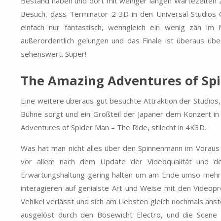
Bestand haben und dort mit weniger langen Wartezeiten z
Besuch, dass Terminator 2 3D in den Universal Studios O
einfach nur fantastisch, wenngleich ein wenig zäh im 
außerordentlich gelungen und das Finale ist überaus übe
sehenswert. Super!
The Amazing Adventures of
Sp
Eine weitere überaus gut besuchte Attraktion der Studios
Bühne sorgt und ein Großteil der Japaner dem Konzert in
Adventures of Spider Man – The Ride, stilecht in 4K3D.
Was hat man nicht alles über den Spinnenmann im Voraus 
vor allem nach dem Update der Videoqualität und de
Erwartungshaltung gering halten um am Ende umso mehr
interagieren auf genialste Art und Weise mit den Videop
Vehikel verlässt und sich am Liebsten gleich nochmals an
ausgelöst durch den Bösewicht Electro, und die Scene 