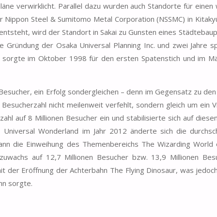
äne verwirklicht. Parallel dazu wurden auch Standorte für einen
r Nippon Steel & Sumitomo Metal Corporation (NSSMC) in Kitaky
 entsteht, wird der Standort in Sakai zu Gunsten eines Städtebau
e Gründung der Osaka Universal Planning Inc. und zwei Jahre s
r sorgte im Oktober 1998 für den ersten Spatenstich und im M
n Besucher, ein Erfolg sondergleichen – denn im Gegensatz zu de
Besucherzahl nicht meilenweit verfehlt, sondern gleich um ein V
ahl auf 8 Millionen Besucher ein und stabilisierte sich auf dies
s Universal Wonderland im Jahr 2012 änderte sich die durchsch
 dann die Einweihung des Themenbereichs The Wizarding World 
zuwachs auf 12,7 Millionen Besucher bzw. 13,9 Millionen Bes
mit der Eröffnung der Achterbahn The Flying Dinosaur, was jedoc
hn sorgte.