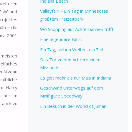
Indiana Beach
 weiteren
Valleyfair! – Ein Tag in Minnesotas
ūshū und
größtem Freizeitpark
projektes
päter die
Wo Shopping auf Achterbahnen trifft
ärz 2001
Eine legendäre Fahrt
Ein Tag, sieben Welten, ein Ziel
n meisten
Das Tor zu den Achterbahnen
ielfaches
Missouris
em Niveau
Es gibt mehr als nur Mais in Indiana
nittliche
of Harry
Geschwind unterwegs auf dem
ucher im
Minifigure Speedway
h auch zu
Ein Besuch in der World of Jumanji