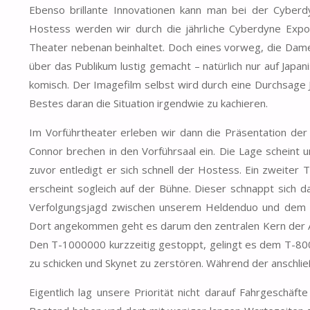
Ebenso brillante Innovationen kann man bei der Cyber
Hostess werden wir durch die jährliche Cyberdyne Expo
Theater nebenan beinhaltet. Doch eines vorweg, die Dame 
über das Publikum lustig gemacht – natürlich nur auf Jap
komisch. Der Imagefilm selbst wird durch eine Durchsage 
Bestes daran die Situation irgendwie zu kachieren.
Im Vorführtheater erleben wir dann die Präsentation der 
Connor brechen in den Vorführsaal ein. Die Lage scheint u
zuvor entledigt er sich schnell der Hostess. Ein zweiter
erscheint sogleich auf der Bühne. Dieser schnappt sich da
Verfolgungsjagd zwischen unserem Heldenduo und dem T
Dort angekommen geht es darum den zentralen Kern der An
Den T-1000000 kurzzeitig gestoppt, gelingt es dem T-800
zu schicken und Skynet zu zerstören. Während der anschlie
Eigentlich lag unsere Priorität nicht darauf Fahrgeschäf