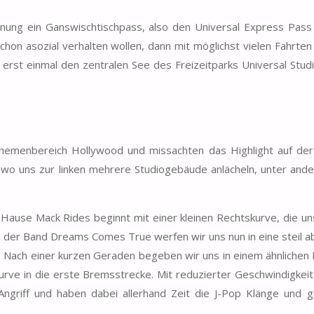
anung ein Ganswischtischpass, also den Universal Express Pass
schon asozial verhalten wollen, dann mit möglichst vielen Fahrte
 erst einmal den zentralen See des Freizeitparks Universal Stud
Themenbereich Hollywood und missachten das Highlight auf der
 wo uns zur linken mehrere Studiogebäude anlächeln, unter and
 Hause Mack Rides beginnt mit einer kleinen Rechtskurve, die un
n der Band Dreams Comes True werfen wir uns nun in eine steil a
ht. Nach einer kurzen Geraden begeben wir uns in einem ähnliche
urve in die erste Bremsstrecke. Mit reduzierter Geschwindigke
Angriff und haben dabei allerhand Zeit die J-Pop Klänge und g