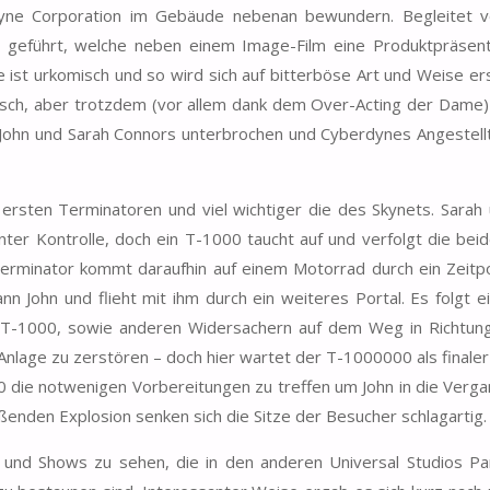
dyne Corporation im Gebäude nebenan bewundern. Begleitet v
 geführt, welche neben einem Image-Film eine Produktpräsent
ist urkomisch und so wird sich auf bitterböse Art und Weise er
anisch, aber trotzdem (vor allem dank dem Over-Acting der Dame)
John und Sarah Connors unterbrochen und Cyberdynes Angestellt
ersten Terminatoren und viel wichtiger die des Skynets. Sarah
nter Kontrolle, doch ein T-1000 taucht auf und verfolgt die bei
 Terminator kommt daraufhin auf einem Motorrad durch ein Zeitp
nn John und flieht mit ihm durch ein weiteres Portal. Es folgt e
-1000, sowie anderen Widersachern auf dem Weg in Richtung
lage zu zerstören – doch hier wartet der T-1000000 als finale
 die notwenigen Vorbereitungen zu treffen um John in die Verg
ßenden Explosion senken sich die Sitze der Besucher schlagartig.
te und Shows zu sehen, die in den anderen Universal Studios P