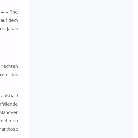
 4 – The
n auf dem
ios Japan
 rechten
erem das
s alsbald
bfallende
n Manöver
it nehmen
randiose