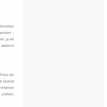
tezeiten
passten –
nnt ja eh
n äußerst
-Pass ein
äre Queue
e immense
u stehen,