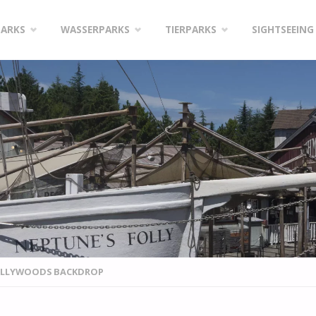
PARKS
WASSERPARKS
TIERPARKS
SIGHTSEEING
LLYWOODS BACKDROP