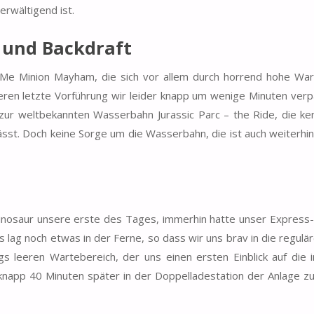
erwältigend ist.
und Backdraft
Me Minion Mayham, die sich vor allem durch horrend hohe War
eren letzte Vorführung wir leider knapp um wenige Minuten ver
r zur weltbekannten Wasserbahn Jurassic Parc – the Ride, die ke
ässt. Doch keine Sorge um die Wasserbahn, die ist auch weiterhi
 Dinosaur unsere erste des Tages, immerhin hatte unser Express
 lag noch etwas in der Ferne, so dass wir uns brav in die regul
egs leeren Wartebereich, der uns einen ersten Einblick auf di
knapp 40 Minuten später in der Doppelladestation der Anlage z