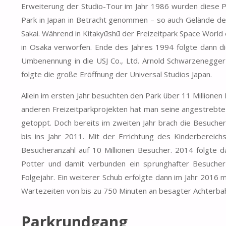
Erweiterung der Studio-Tour im Jahr 1986 wurden diese Pl
Park in Japan in Betracht genommen – so auch Gelände de
Sakai. Während in Kitakyūshū der Freizeitpark Space World
in Osaka verworfen. Ende des Jahres 1994 folgte dann di
Umbenennung in die USJ Co., Ltd. Arnold Schwarzenegge
folgte die große Eröffnung der Universal Studios Japan.
Allein im ersten Jahr besuchten den Park über 11 Millione
anderen Freizeitparkprojekten hat man seine angestrebte 
getoppt. Doch bereits im zweiten Jahr brach die Besucherz
bis ins Jahr 2011. Mit der Errichtung des Kinderbereich
Besucheranzahl auf 10 Millionen Besucher. 2014 folgte
Potter und damit verbunden ein sprunghafter Besucher
Folgejahr. Ein weiterer Schub erfolgte dann im Jahr 2016 
Wartezeiten von bis zu 750 Minuten an besagter Achterba
Parkrundgang