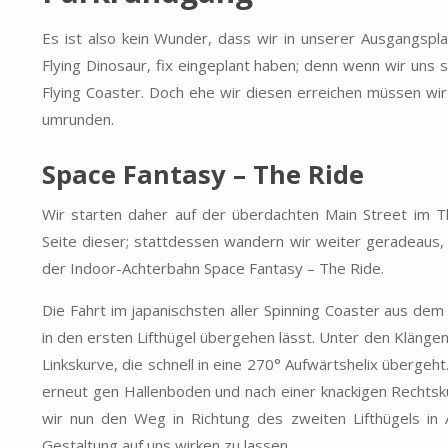
Es ist also kein Wunder, dass wir in unserer Ausgangspl
Flying Dinosaur, fix eingeplant haben; denn wenn wir uns 
Flying Coaster. Doch ehe wir diesen erreichen müssen wir
umrunden.
Space Fantasy – The Ride
Wir starten daher auf der überdachten Main Street im 
Seite dieser; stattdessen wandern wir weiter geradeaus,
der Indoor-Achterbahn Space Fantasy – The Ride.
Die Fahrt im japanischsten aller Spinning Coaster aus dem
in den ersten Lifthügel übergehen lässt. Unter den Klänge
Linkskurve, die schnell in eine 270° Aufwärtshelix überge
erneut gen Hallenboden und nach einer knackigen Rechtsk
wir nun den Weg in Richtung des zweiten Lifthügels in 
Gestaltung auf uns wirken zu lassen.