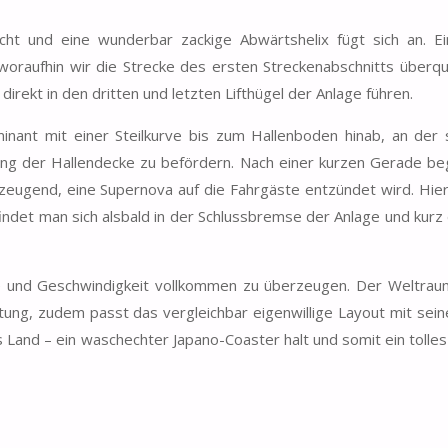
cht und eine wunderbar zackige Abwärtshelix fügt sich an. Ei
woraufhin wir die Strecke des ersten Streckenabschnitts überq
irekt in den dritten und letzten Lifthügel der Anlage führen.
inant mit einer Steilkurve bis zum Hallenboden hinab, an der 
tung der Hallendecke zu befördern. Nach einer kurzen Gerade b
erzeugend, eine Supernova auf die Fahrgäste entzündet wird. Hier
ndet man sich alsbald in der Schlussbremse der Anlage und kurz 
e und Geschwindigkeit vollkommen zu überzeugen. Der Weltraum
tung, zudem passt das vergleichbar eigenwillige Layout mit sein
 Land – ein waschechter Japano-Coaster halt und somit ein tolle