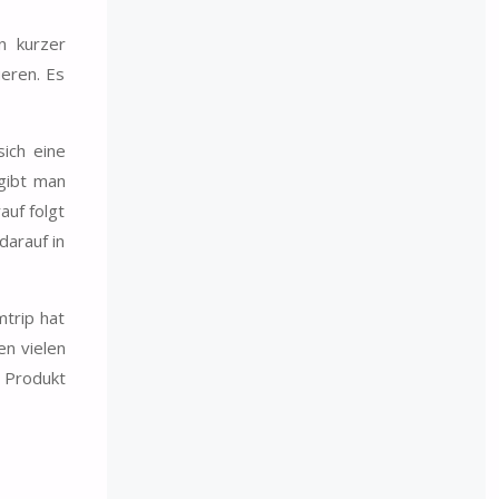
n kurzer
ueren. Es
sich eine
egibt man
auf folgt
darauf in
trip hat
en vielen
s Produkt