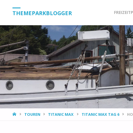
Skip
THEMEPARKBLOGGER
FREIZEIT
to
content
HOME
TOUREN
TITANIC MAX
TITANIC MAX TAG 6
HO