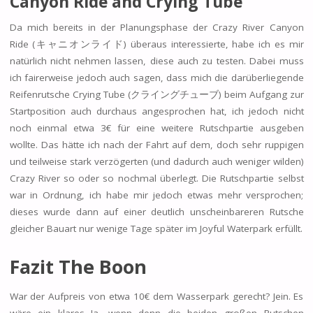
Canyon Ride and Crying Tube
Da mich bereits in der Planungsphase der Crazy River Canyon
Ride (キャニオンライド) überaus interessierte, habe ich es mir
natürlich nicht nehmen lassen, diese auch zu testen. Dabei muss
ich fairerweise jedoch auch sagen, dass mich die darüberliegende
Reifenrutsche Crying Tube (クライングチューブ) beim Aufgang zur
Startposition auch durchaus angesprochen hat, ich jedoch nicht
noch einmal etwa 3€ für eine weitere Rutschpartie ausgeben
wollte. Das hätte ich nach der Fahrt auf dem, doch sehr ruppigen
und teilweise stark verzögerten (und dadurch auch weniger wilden)
Crazy River so oder so nochmal überlegt. Die Rutschpartie selbst
war in Ordnung, ich habe mir jedoch etwas mehr versprochen;
dieses wurde dann auf einer deutlich unscheinbareren Rutsche
gleicher Bauart nur wenige Tage später im Joyful Waterpark erfüllt.
Fazit The Boon
War der Aufpreis von etwa 10€ dem Wasserpark gerecht? Jein. Es
wäre ein klares Ja, wenn denn die beiden großen Rutschen