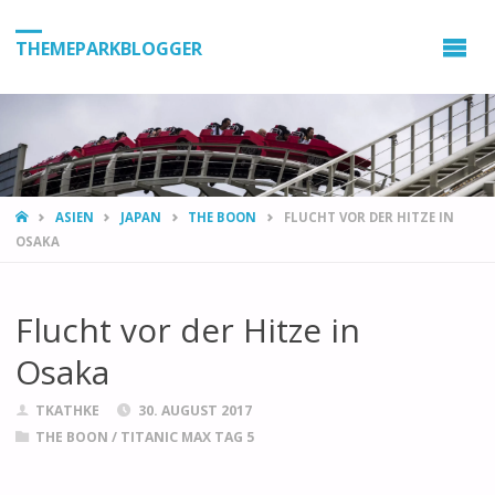
THEMEPARKBLOGGER
HOME
ASIEN
JAPAN
THE BOON
FLUCHT VOR DER HITZE IN
OSAKA
Flucht vor der Hitze in
Osaka
TKATHKE
30. AUGUST 2017
THE BOON
/
TITANIC MAX TAG 5