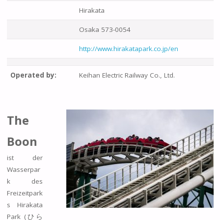
Hirakata
Osaka 573-0054
http://www.hirakatapark.co.jp/en
Operated by:
Keihan Electric Railway Co., Ltd.
The
Boon
ist der
Wasserpar
k des
Freizeitpark
s Hirakata
Park (ひら