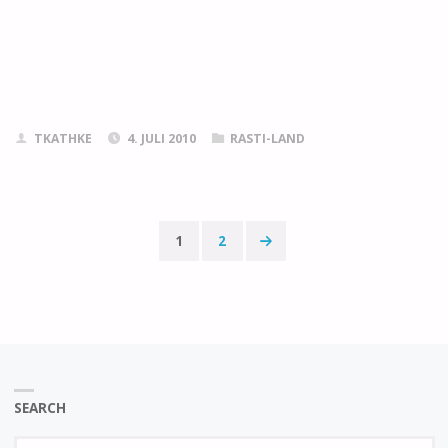
TKATHKE
4. JULI 2010
RASTI-LAND
1
2
Seitennummerierun
der
Beiträge
SEARCH
Se