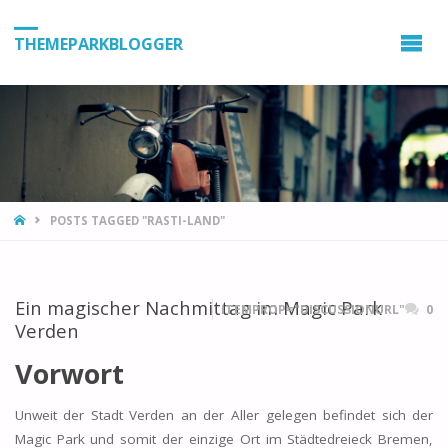
THEMEPARKBLOGGER
HOME
POSTS TAGGED "RASTI-LAND"
Ein magischer Nachmittag im Magic Park
ITEMPROP="DISCUSSIONURL"
0
Verden
Vorwort
Unweit der Stadt Verden an der Aller gelegen befindet sich der
Magic Park und somit der einzige Ort im Städtedreieck Bremen,