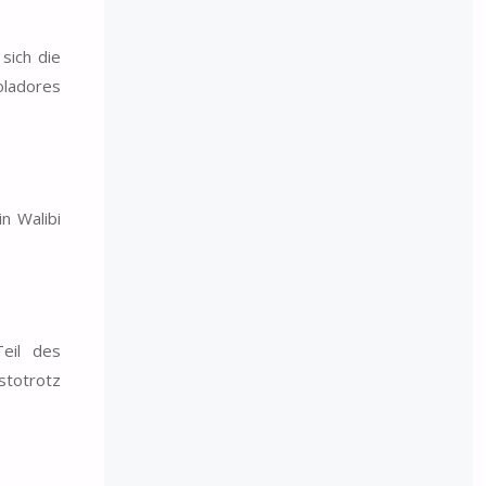
 sich die
oladores
n Walibi
Teil des
stotrotz