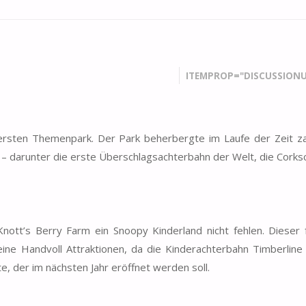
ITEMPROP="DISCUSSIONU
 ersten Themenpark. Der Park beherbergte im Laufe der Zeit za
n – darunter die erste Überschlagsachterbahn der Welt, die Corks
ott’s Berry Farm ein Snoopy Kinderland nicht fehlen. Dieser fä
r eine Handvoll Attraktionen, da die Kinderachterbahn Timberline
der im nächsten Jahr eröffnet werden soll.