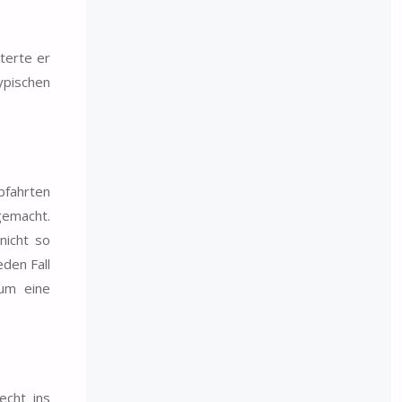
terte er
ypischen
bfahrten
gemacht.
nicht so
den Fall
 um eine
echt ins