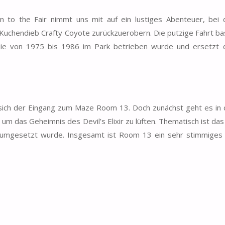
rn to the Fair nimmt uns mit auf ein lustiges Abenteuer, bei
Kuchendieb Crafty Coyote zurückzuerobern. Die putzige Fahrt bas
 die von 1975 bis 1986 im Park betrieben wurde und ersetzt 
ich der Eingang zum Maze Room 13. Doch zunächst geht es in d
um das Geheimnis des Devil’s Elixir zu lüften. Thematisch ist das
nd umgesetzt wurde. Insgesamt ist Room 13 ein sehr stimmiges