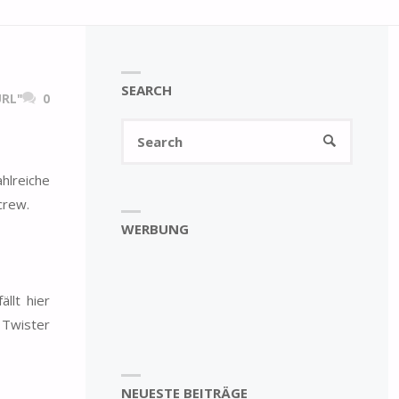
SEARCH
RL"
0
Search
SEARCH
for:
hlreiche
crew.
WERBUNG
llt hier
 Twister
NEUESTE BEITRÄGE