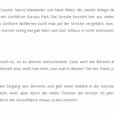
 Coaster Sierra Sidewinder von Mack Rides. Als zweite Anlage di
hrem Vorbild im Europa Park. Die Strecke besteht hier aus viele
en. Größere Abfahrten sucht man auf der Strecke vergeblich, was 
Kurven stetig bergab führt und zum Schluss in recht intensiven
ch ist, ist es abends menschenleer. Zwar wird der Bereich a
Betrieb sind, weiß man nicht, was man in diesem Teil des Parks z
m Eingang des Bereichs und gibt einen Einblick in die Geschi
emacht, wirkt aber durch die vielen Themen der letzten 50 Jah
urch der Gruselfaktor etwas zu kurz kommt.