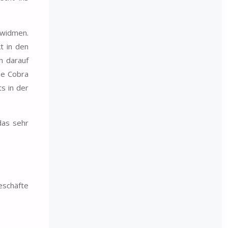
 widmen.
t in den
h darauf
ne Cobra
ts in der
das sehr
eschäfte