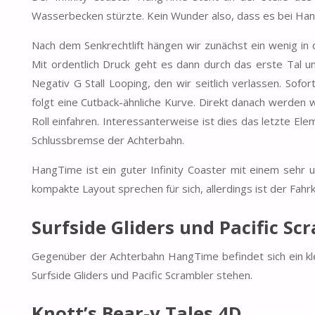
Wasserbecken stürzte. Kein Wunder also, dass es bei Hang
Nach dem Senkrechtlift hängen wir zunächst ein wenig in
Mit ordentlich Druck geht es dann durch das erste Tal u
Negativ G Stall Looping, den wir seitlich verlassen. Sofo
folgt eine Cutback-ähnliche Kurve. Direkt danach werden 
Roll einfahren. Interessanterweise ist dies das letzte Ele
Schlussbremse der Achterbahn.
HangTime ist ein guter Infinity Coaster mit einem sehr 
kompakte Layout sprechen für sich, allerdings ist der Fahr
Surfside Gliders und Pacific Sc
Gegenüber der Achterbahn HangTime befindet sich ein kle
Surfside Gliders und Pacific Scrambler stehen.
Knott’s Bear-y Tales 4D