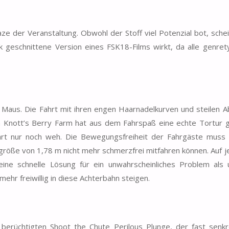
 der Veranstaltung. Obwohl der Stoff viel Potenzial bot, schei
 geschnittene Version eines FSK18-Films wirkt, da alle genret
n Maus. Die Fahrt mit ihren engen Haarnadelkurven und steilen A
h Knott’s Berry Farm hat aus dem Fahrspaß eine echte Tortur 
hrt nur noch weh. Die Bewegungsfreiheit der Fahrgäste muss 
öße von 1,78 m nicht mehr schmerzfrei mitfahren können. Auf je
ine schnelle Lösung für ein unwahrscheinliches Problem als
ehr freiwillig in diese Achterbahn steigen.
berüchtigten Shoot the Chute Perilous Plunge, der fast senkr