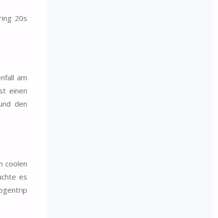
ring 20s
nfall am
st einen
 und den
h coolen
uchte es
ogentrip