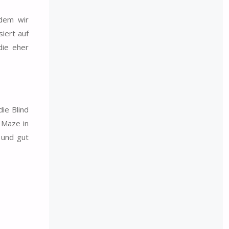
 dem wir
iert auf
die eher
ie Blind
 Maze in
 und gut