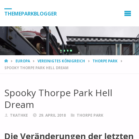
THEMEPARKBLOGGER
HOME
EUROPA
VEREINIGTES KÖNIGREICH
THORPE PARK
SPOOKY THORPE PARK HELL DREAM
Spooky Thorpe Park Hell
Dream
TKATHKE
29. APRIL 2018
THORPE PARK
Die Veränderungen der letzten