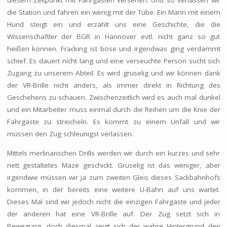
diesem Zeitpunkt mit Fahrgästen versehen. Und so verlassen wir
die Station und fahren ein wenig mit der Tube. Ein Mann mit einem
Hund steigt ein und erzählt uns eine Geschichte, die die
Wissenschaftler der BGR in Hannover evtl. nicht ganz so gut
heißen können. Fracking ist böse und irgendwas ging verdammt
schief. Es dauert nicht lang und eine verseuchte Person sucht sich
Zugang zu unserem Abteil. Es wird gruselig und wir können dank
der VR-Brille nicht anders, als immer direkt in Richtung des
Geschehens zu schauen. Zwischenzeitlich wird es auch mal dunkel
und ein Mitarbeiter muss einmal durch die Reihen um die Knie der
Fahrgäste zu streicheln. Es kommt zu einem Unfall und wir
müssen den Zug schleunigst verlassen.
Mittels merlinarischen Drills werden wir durch ein kurzes und sehr
nett gestaltetes Maze geschickt. Gruselig ist das weniger, aber
irgendwie müssen wir ja zum zweiten Gleis dieses Sackbahnhofs
kommen, in der bereits eine weitere U-Bahn auf uns wartet.
Dieses Mal sind wir jedoch nicht die einzigen Fahrgäste und jeder
der anderen hat eine VR-Brille auf. Der Zug setzt sich in
Bewegung, doch diesmal zeigt sich der wahre Hintergrund den