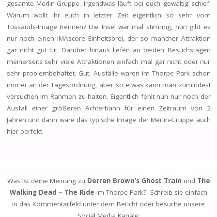
gesamte Merlin-Gruppe. Irgendwas läuft bei euch gewaltig schief.
Warum wollt ihr euch in letzter Zeit eigentlich so sehr vom
Tussauds-Image trennen? Die Insel war mal stimmig, nun gibt es
nur noch einen IMAscore Einheitsbrei, der so mancher Attraktion
gar nicht gut tut. Darüber hinaus liefen an beiden Besuchstagen
meinerseits sehr viele Attraktionen einfach mal gar nicht oder nur
sehr problembehaftet. Gut, Ausfälle waren im Thorpe Park schon
immer an der Tagesordnung, aber so etwas kann man zumindest
versuchen im Rahmen zu halten. Eigentlich fehlt nun nur noch der
Ausfall einer größeren Achterbahn für einen Zeitraum von 2
Jahren und dann wäre das typische Image der Merlin-Gruppe auch
hier perfekt.
Was ist deine Meinung zu
Derren Brown’s Ghost Train
und
The
Walking Dead – The Ride
im Thorpe Park? Schreib sie einfach
in das Kommentarfeld unter dem Bericht oder besuche unsere
Social Media Kanäle: