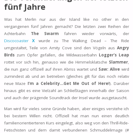
fünf Jahre
Was hat Merlin nur aus der Island like no other in den
vergangenen fünf Jahren gemacht? Die letzten zwei Reihen der
Achterbahn
The Swarm
fahren wieder vorwärts, der
Discocoaster
X
wurde zu The Walking Dead – The Ride
umgestaltet, Teile von Amity Cove sind den Vögeln aus
Angry
Birds
zum Opfer gefallen, die Wildwasserbahn
Logger‘s Leap
rottet vor sich hin, genauso wie die Himmelsklatsche
Slammer
,
die nun ganz offiziell auf ihren Abriss wartet und
Saw: Alive
wird
zumindest ab und an betrieben (gleiches gilt für das noch relativ
neue Maze
I’m a Celebrity…Get Me Out of Here!
). Darüber
hinaus gibt es eine Vielzahl an Schließtagen innerhalb der Saison
und auch der prägende Soundtrack der Insel wurde ausgetauscht.
Man wird für vieles seine Gründe haben, aber einiges verstehe ich
bei bestem Willen nicht. Offiziell hat man nun einen deutlich
familienorientierteren Kurs eingelegt, also weg von den Thrill-Ride-
Fetischisten und dem damit verbundenen Schmuddelimage (#