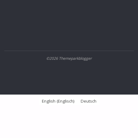
©2026 Themeparkblogger
English
(
Englisch
)
Deutsch