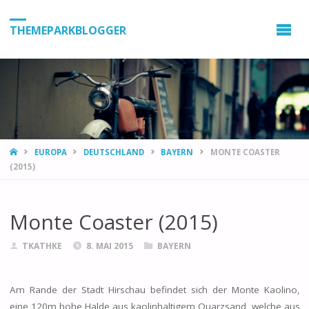
THEMEPARKBLOGGER
HOME
EUROPA
DEUTSCHLAND
BAYERN
MONTE COASTER
(2015)
Monte Coaster (2015)
TKATHKE
8. MAI 2015
BAYERN
Am Rande der Stadt Hirschau befindet sich der Monte Kaolino,
eine 120m hohe Halde aus kaolinhaltigem Quarzsand, welche aus