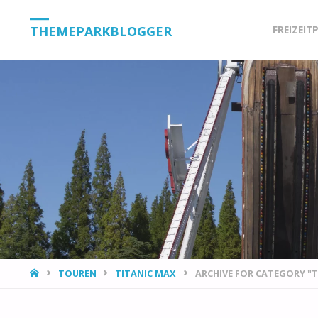
Skip
THEMEPARKBLOGGER
FREIZEIT
to
content
HOME
TOUREN
TITANIC MAX
ARCHIVE FOR CATEGORY "TI