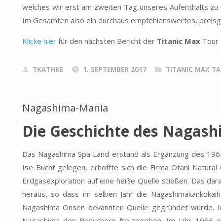
welches wir erst am zweiten Tag unseres Aufenthalts zu 
Im Gesamten also ein durchaus empfehlenswertes, preisg
Klicke hier
für den nächsten Bericht der
Titanic Max
Tour
TKATHKE
1. SEPTEMBER 2017
TITANIC MAX TAG
Nagashima-Mania
Die Geschichte des Nagash
Das Nagashima Spa Land erstand als Ergänzung des 1964
Ise Bucht gelegen, erhoffte sich die Firma Otani Natural
Erdgasexploration auf eine heiße Quelle stießen. Das darau
heraus, so dass im selben Jahr die Nagashimakankokaiha
Nagashima Onsen bekannten Quelle gegründet wurde. 
Nagashima den Besuchern freigegeben. Im Jahr 1966 er