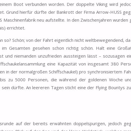
 einem Boot verbunden worden. Der doppelte Viking wird jedoc
net. Grund hierfür dürfte der Bankrott der Firma Arrow-HUSS ge
S Maschinenfabrik neu aufstellte. In den Zwischenjahren wurden 
is) errichtet.
nn so? Schön; von der Fahrt eigentlich nicht weltbewegendend, da
h im Gesamten gesehen schon richtig schön. Halt eine Großat
ist und niemanden unzufrieden aussteigen lässt – sozusagen e
iffschaukelansammlung eine Kapazität von insgesamt 380 Pers
 in der normalgroßen Schiffschaukel) pro synchronisiertem Fahr
n bis zu 5000 Personen, die während der goldenen Woche u
sein dürfte. An leereren Tagen sticht eine der Flying Bountys z
tsrunde auf der bereits erwähnten doppelspurigen, jedoch geg