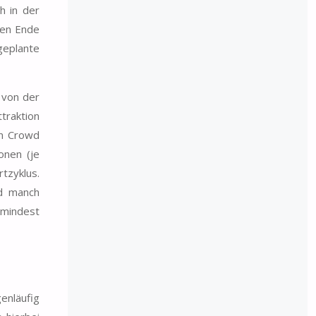
h in der
gen Ende
geplante
 von der
traktion
in Crowd
onen (je
tzyklus.
nd manch
umindest
enläufig