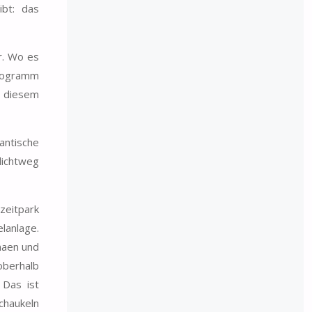
ibt: das
r. Wo es
Programm
t diesem
antische
lichtweg
zeitpark
lanlage.
maen und
oberhalb
 Das ist
chaukeln