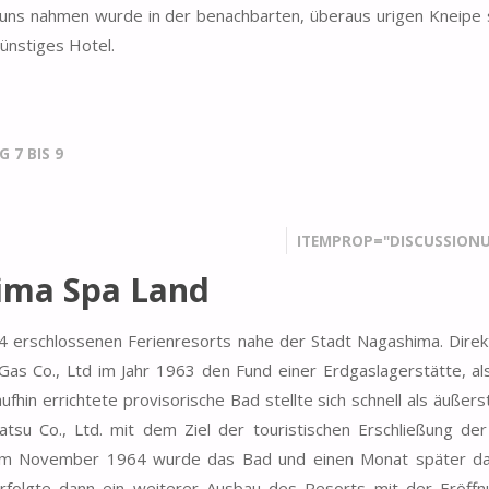
uns nahmen wurde in der benachbarten, überaus urigen Kneipe s
ünstiges Hotel.
 7 BIS 9
ITEMPROP="DISCUSSIONU
ima Spa Land
 erschlossenen Ferienresorts nahe der Stadt Nagashima. Direk
 Gas Co., Ltd im Jahr 1963 den Fund einer Erdgaslagerstätte, als
fhin errichtete provisorische Bad stellte sich schnell als äußers
tsu Co., Ltd. mit dem Ziel der touristischen Erschließung der
Im November 1964 wurde das Bad und einen Monat später da
folgte dann ein weiterer Ausbau des Resorts mit der Eröff