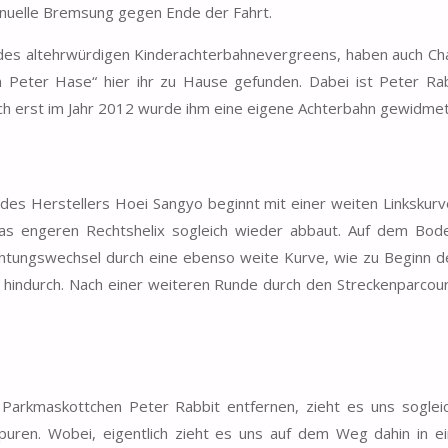
anuelle Bremsung gegen Ende der Fahrt.
des altehrwürdigen Kinderachterbahnevergreens, haben auch Ch
n Peter Hase“ hier ihr zu Hause gefunden. Dabei ist Peter Rab
h erst im Jahr 2012 wurde ihm eine eigene Achterbahn gewidmet
es Herstellers Hoei Sangyo beginnt mit einer weiten Linkskurve
s engeren Rechtshelix sogleich wieder abbaut. Auf dem Bod
htungswechsel durch eine ebenso weite Kurve, wie zu Beginn de
se hindurch. Nach einer weiteren Runde durch den Streckenparcou
arkmaskottchen Peter Rabbit entfernen, zieht es uns sogleic
puren. Wobei, eigentlich zieht es uns auf dem Weg dahin in e