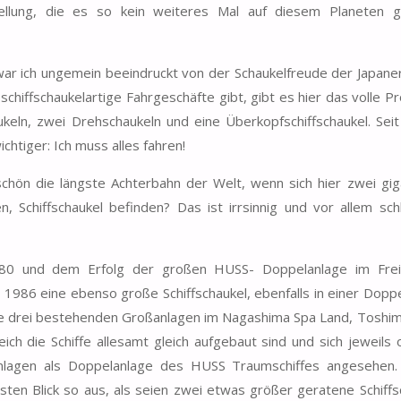
llung, die es so kein weiteres Mal auf diesem Planeten g
war ich ungemein beeindruckt von der Schaukelfreude der Japane
schiffschaukelartige Fahrgeschäfte gibt, gibt es hier das volle 
ukeln, zwei Drehschaukeln und eine Überkopfschiffschaukel. Sei
chtiger: Ich muss alles fahren!
schön die längste Achterbahn der Welt, wenn sich hier zwei gig
n, Schiffschaukel befinden? Das ist irrsinnig und vor allem sch
1980 und dem Erfolg der großen HUSS- Doppelanlage im Frei
986 eine ebenso große Schiffschaukel, ebenfalls in einer Doppe
 die drei bestehenden Großanlagen im Nagashima Spa Land, Toshi
h die Schiffe allesamt gleich aufgebaut sind und sich jeweils 
Anlagen als Doppelanlage des HUSS Traumschiffes angesehen.
rsten Blick so aus, als seien zwei etwas größer geratene Schiffs