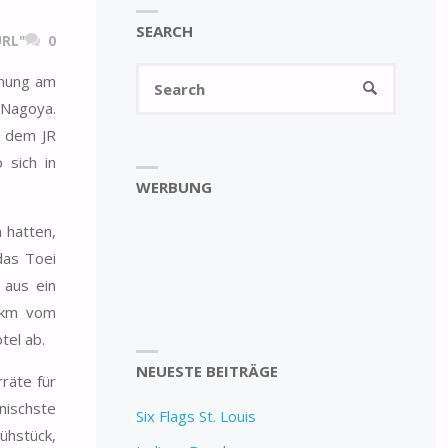
SEARCH
RL"
0
Search
fnung am
SEARCH
for:
 Nagoya.
t dem JR
 sich in
WERBUNG
 hatten,
 das Toei
 aus ein
2 km vom
tel ab.
NEUESTE BEITRÄGE
räte für
nischste
Six Flags St. Louis
ühstück,