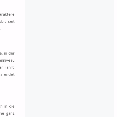
araktere
bit seit
.
, in der
enniveau
r Fahrt.
rs endet
h in die
ine ganz