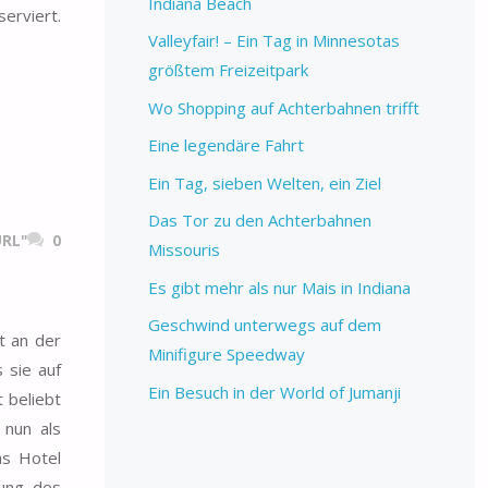
Indiana Beach
erviert.
Valleyfair! – Ein Tag in Minnesotas
größtem Freizeitpark
Wo Shopping auf Achterbahnen trifft
Eine legendäre Fahrt
Ein Tag, sieben Welten, ein Ziel
Das Tor zu den Achterbahnen
RL"
0
Missouris
Es gibt mehr als nur Mais in Indiana
Geschwind unterwegs auf dem
t an der
Minifigure Speedway
 sie auf
Ein Besuch in der World of Jumanji
t beliebt
 nun als
s Hotel
nung des