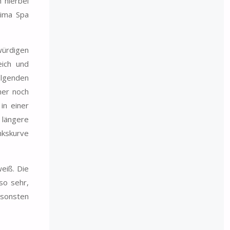
 hierbei
hima Spa
würdigen
eich und
olgenden
ner noch
in einer
s längere
nkskurve
eiß. Die
so sehr,
nsonsten