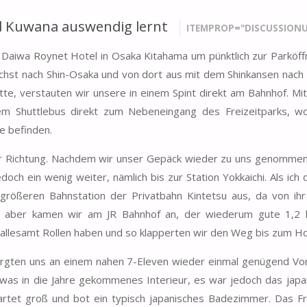
d Kuwana auswendig lernt
ITEMPROP="DISCUSSIONU
 Daiwa Roynet Hotel in Osaka Kitahama um pünktlich zur Parköf
chst nach Shin-Osaka und von dort aus mit dem Shinkansen nach
tte, verstauten wir unsere in einem Spint direkt am Bahnhof. Mi
 Shuttlebus direkt zum Nebeneingang des Freizeitparks, wo
e befinden.
er Richtung. Nachdem wir unser Gepäck wieder zu uns genommen
doch ein wenig weiter, nämlich bis zur Station Yokkaichi. Als ich
 größeren Bahnstation der Privatbahn Kintetsu aus, da von ihr
Nun aber kamen wir am JR Bahnhof an, der wiederum gute 1,
 allesamt Rollen haben und so klapperten wir den Weg bis zum Ho
rgten uns an einem nahen 7-Eleven wieder einmal genügend Vor
was in die Jahre gekommenes Interieur, es war jedoch das japa
tet groß und bot ein typisch japanisches Badezimmer. Das Fr