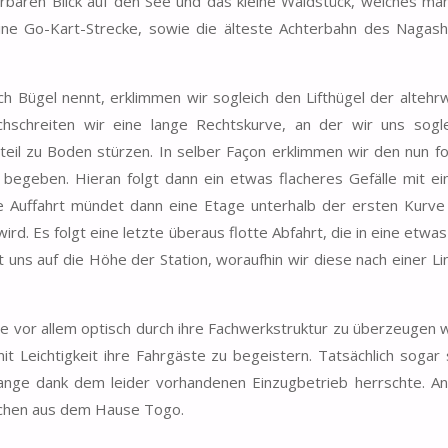
baren Blick auf den See und das kleine Waldstück, welches man
eine Go-Kart-Strecke, sowie die älteste Achterbahn des Nagas
ich Bügel nennt, erklimmen wir sogleich den Lifthügel der altehr
chschreiten wir eine lange Rechtskurve, an der wir uns sogl
steil zu Boden stürzen. In selber Façon erklimmen wir den nun f
 begeben. Hieran folgt dann ein etwas flacheres Gefälle mit ei
ie Auffahrt mündet dann eine Etage unterhalb der ersten Kurve 
d. Es folgt eine letzte überaus flotte Abfahrt, die in eine etwa
 uns auf die Höhe der Station, woraufhin wir diese nach einer Li
ie vor allem optisch durch ihre Fachwerkstruktur zu überzeugen w
t Leichtigkeit ihre Fahrgäste zu begeistern. Tatsächlich sogar 
ange dank dem leider vorhandenen Einzugbetrieb herrschte. A
zchen aus dem Hause Togo.