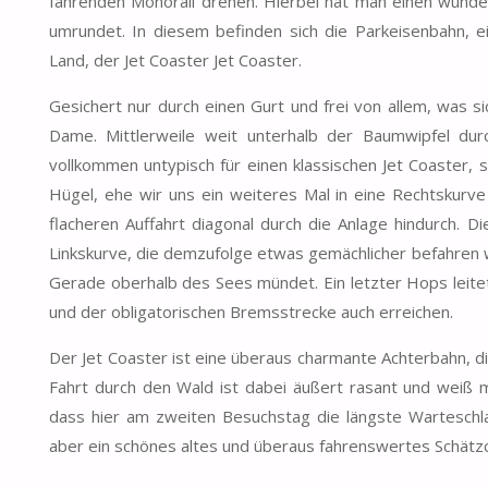
fahrenden Monorail drehen. Hierbei hat man einen wunder
umrundet. In diesem befinden sich die Parkeisenbahn, 
Land, der Jet Coaster Jet Coaster.
Gesichert nur durch einen Gurt und frei von allem, was s
Dame. Mittlerweile weit unterhalb der Baumwipfel dur
vollkommen untypisch für einen klassischen Jet Coaster, 
Hügel, ehe wir uns ein weiteres Mal in eine Rechtskurve
flacheren Auffahrt diagonal durch die Anlage hindurch. D
Linkskurve, die demzufolge etwas gemächlicher befahren wir
Gerade oberhalb des Sees mündet. Ein letzter Hops leitet
und der obligatorischen Bremsstrecke auch erreichen.
Der Jet Coaster ist eine überaus charmante Achterbahn, d
Fahrt durch den Wald ist dabei äußert rasant und weiß mi
dass hier am zweiten Besuchstag die längste Warteschl
aber ein schönes altes und überaus fahrenswertes Schät