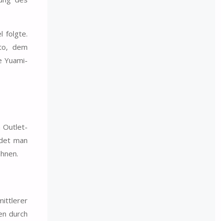
 folgte.
ato, dem
e Yuami-
 Outlet-
ndet man
ahnen.
ittlerer
en durch