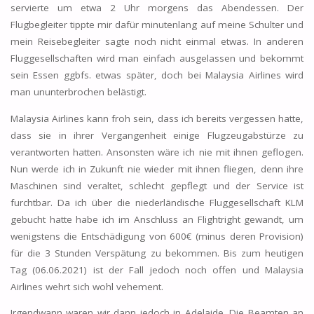
servierte um etwa 2 Uhr morgens das Abendessen. Der
Flugbegleiter tippte mir dafür minutenlang auf meine Schulter und
mein Reisebegleiter sagte noch nicht einmal etwas. In anderen
Fluggesellschaften wird man einfach ausgelassen und bekommt
sein Essen ggbfs. etwas später, doch bei Malaysia Airlines wird
man ununterbrochen belästigt.
Malaysia Airlines kann froh sein, dass ich bereits vergessen hatte,
dass sie in ihrer Vergangenheit einige Flugzeugabstürze zu
verantworten hatten. Ansonsten wäre ich nie mit ihnen geflogen.
Nun werde ich in Zukunft nie wieder mit ihnen fliegen, denn ihre
Maschinen sind veraltet, schlecht gepflegt und der Service ist
furchtbar. Da ich über die niederländische Fluggesellschaft KLM
gebucht hatte habe ich im Anschluss an Flightright gewandt, um
wenigstens die Entschädigung von 600€ (minus deren Provision)
für die 3 Stunden Verspätung zu bekommen. Bis zum heutigen
Tag (06.06.2021) ist der Fall jedoch noch offen und Malaysia
Airlines wehrt sich wohl vehement.
Irgendwann waren wir dann jedoch in Adelaide. Die Beamten an