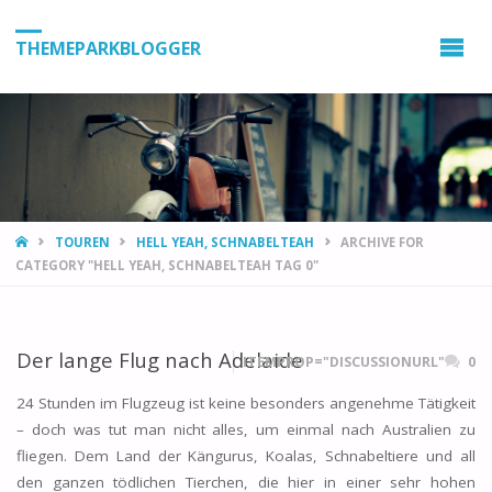
THEMEPARKBLOGGER
HOME
TOUREN
HELL YEAH, SCHNABELTEAH
ARCHIVE FOR
CATEGORY "HELL YEAH, SCHNABELTEAH TAG 0"
Der lange Flug nach Adelaide
ITEMPROP="DISCUSSIONURL"
0
24 Stunden im Flugzeug ist keine besonders angenehme Tätigkeit
– doch was tut man nicht alles, um einmal nach Australien zu
fliegen. Dem Land der Kängurus, Koalas, Schnabeltiere und all
den ganzen tödlichen Tierchen, die hier in einer sehr hohen