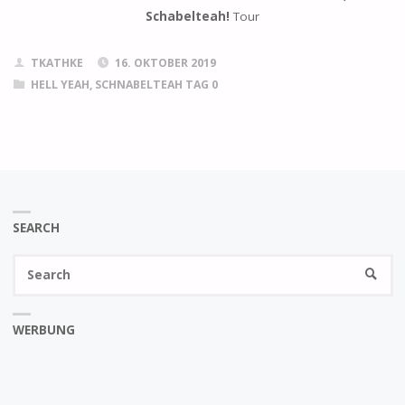
Schabelteah!
Tour
TKATHKE
16. OKTOBER 2019
HELL YEAH, SCHNABELTEAH TAG 0
SEARCH
Se
SEARC
fo
WERBUNG