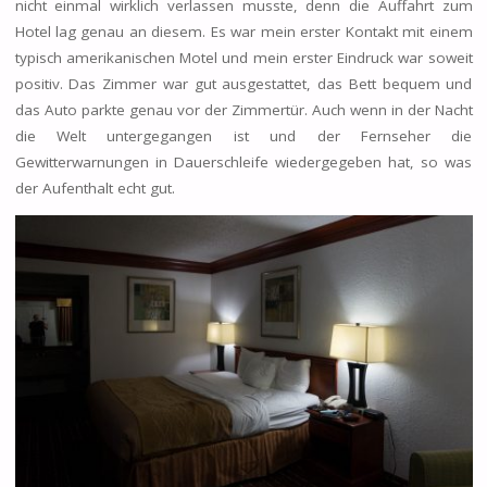
nicht einmal wirklich verlassen musste, denn die Auffahrt zum
Hotel lag genau an diesem. Es war mein erster Kontakt mit einem
typisch amerikanischen Motel und mein erster Eindruck war soweit
positiv. Das Zimmer war gut ausgestattet, das Bett bequem und
das Auto parkte genau vor der Zimmertür. Auch wenn in der Nacht
die Welt untergegangen ist und der Fernseher die
Gewitterwarnungen in Dauerschleife wiedergegeben hat, so was
der Aufenthalt echt gut.