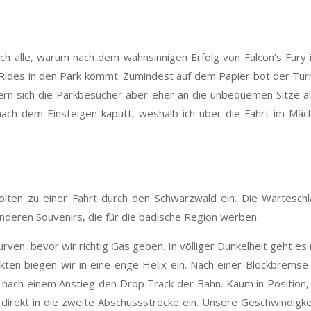
ch alle, warum nach dem wahnsinnigen Erfolg von Falcon’s Fury 
Rides in den Park kommt. Zumindest auf dem Papier bot der Tur
nnern sich die Parkbesucher aber eher an die unbequemen Sitze al
h nach dem Einsteigen kaputt, weshalb ich über die Fahrt im Mä
lten zu einer Fahrt durch den Schwarzwald ein. Die Warteschl
nderen Souvenirs, die für die badische Region werben.
ven, bevor wir richtig Gas geben. In völliger Dunkelheit geht es
fekten biegen wir in eine enge Helix ein. Nach einer Blockbremse
wir nach einem Anstieg den Drop Track der Bahn. Kaum in Position,
r direkt in die zweite Abschussstrecke ein. Unsere Geschwindigke