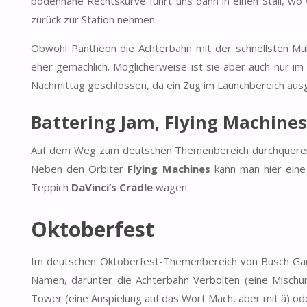
bodennahe Rechtskurve führt uns dann in einen Stall, wo 
zurück zur Station nehmen.
Obwohl Pantheon die Achterbahn mit der schnellsten Mult
eher gemächlich. Möglicherweise ist sie aber auch nur 
Nachmittag geschlossen, da ein Zug im Launchbereich aus
Battering Jam, Flying Machines
Auf dem Weg zum deutschen Themenbereich durchqueren w
Neben den Orbiter
Flying Machines
kann man hier eine
Teppich
DaVinci’s Cradle
wagen.
Oktoberfest
Im deutschen Oktoberfest-Themenbereich von Busch Garde
Namen, darunter die Achterbahn Verbolten (eine Mischu
Tower (eine Anspielung auf das Wort Mach, aber mit ä) o