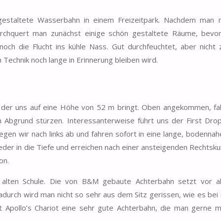
gestaltete Wasserbahn in einem Freizeitpark. Nachdem man 
durchquert man zunächst einige schön gestaltete Räume, bevo
noch die Flucht ins kühle Nass. Gut durchfeuchtet, aber nicht 
 Technik noch lange in Erinnerung bleiben wird.
ft, der uns auf eine Höhe von 52 m bringt. Oben angekommen, fa
n Abgrund stürzen. Interessanterweise führt uns der First Dro
iegen wir nach links ab und fahren sofort in eine lange, bodennah
ieder in die Tiefe und erreichen nach einer ansteigenden Rechtsku
on.
r alten Schule. Die von B&M gebaute Achterbahn setzt vor a
adurch wird man nicht so sehr aus dem Sitz gerissen, wie es bei
ist Apollo’s Chariot eine sehr gute Achterbahn, die man gerne 