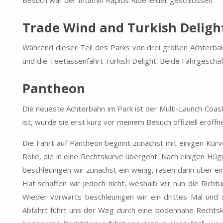
Besuch war der Intamin Rapids Ride leider geschlossen.
Trade Wind and Turkish Deligh
Während dieser Teil des Parks von drei großen Achterba
und die Teetassenfahrt Turkish Delight. Beide Fahrgeschäft
Pantheon
Die neueste Achterbahn im Park ist der Multi-Launch Coast
ist, wurde sie erst kurz vor meinem Besuch offiziell eröffne
Die Fahrt auf Pantheon beginnt zunächst mit einigen Kurv
Rolle, die in eine Rechtskurve übergeht. Nach einigen Hü
beschleunigen wir zunächst ein wenig, rasen dann über ei
Hat schaffen wir jedoch nicht, weshalb wir nun die Richt
Wieder vorwärts beschleunigen wir ein drittes Mal und
Abfahrt führt uns der Weg durch eine bodennahe Rechtsku