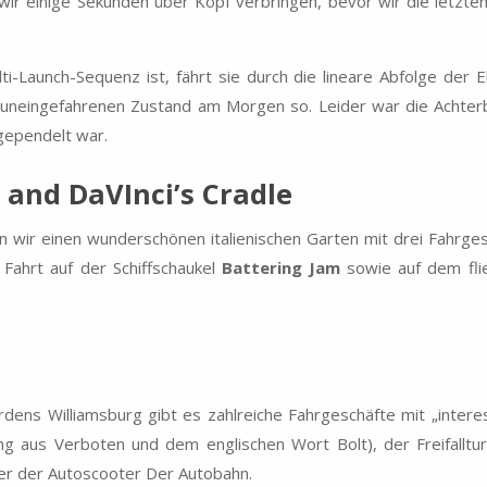
wir einige Sekunden über Kopf verbringen, bevor wir die letzte
i-Launch-Sequenz ist, fährt sie durch die lineare Abfolge der 
im uneingefahrenen Zustand am Morgen so. Leider war die Achte
gependelt war.
 and DaVInci’s Cradle
ir einen wunderschönen italienischen Garten mit drei Fahrges
 Fahrt auf der Schiffschaukel
Battering Jam
sowie auf dem fl
ns Williamsburg gibt es zahlreiche Fahrgeschäfte mit „intere
ng aus Verboten und dem englischen Wort Bolt), der Freifallt
der der Autoscooter Der Autobahn.