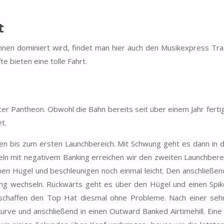
t
hnen dominiert wird, findet man hier auch den Musikexpress Tr
e bieten eine tolle Fahrt.
er Pantheon. Obwohl die Bahn bereits seit über einem Jahr fertig
t.
en bis zum ersten Launchbereich. Mit Schwung geht es dann in d
geln mit negativem Banking erreichen wir den zweiten Launchberei
nen Hügel und beschleunigen noch einmal leicht. Den anschließe
ung wechseln. Rückwärts geht es über den Hügel und einen Spike
 schaffen den Top Hat diesmal ohne Probleme. Nach einer sehr
rve und anschließend in einen Outward Banked Airtimehill. Eine