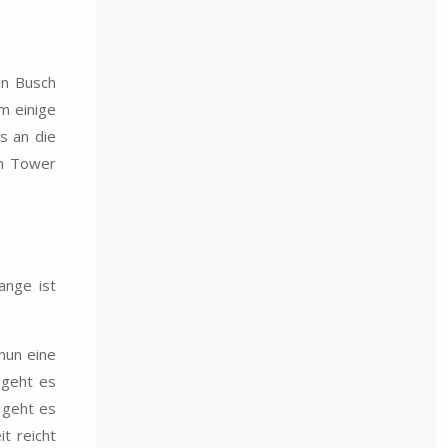
in Busch
m einige
s an die
ch Tower
ange ist
 nun eine
 geht es
 geht es
it reicht