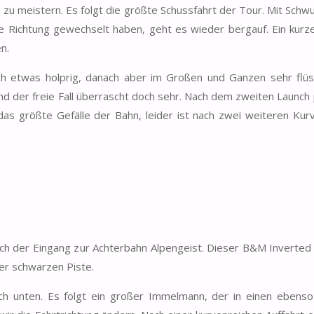
 zu meistern. Es folgt die größte Schussfahrt der Tour. Mit Schw
e Richtung gewechselt haben, geht es wieder bergauf. Ein kurz
n.
ch etwas holprig, danach aber im Großen und Ganzen sehr flüs
 und der freie Fall überrascht doch sehr. Nach dem zweiten Launch
as größte Gefälle der Bahn, leider ist nach zwei weiteren Kur
ch der Eingang zur Achterbahn Alpengeist. Dieser B&M Inverted
iner schwarzen Piste.
nach unten. Es folgt ein großer Immelmann, der in einen ebens