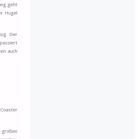
ung geht
er Hügel
sig. Der
 passiert
ven auch
 Coaster
o großen