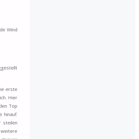
ade Wind
gestellt
ie erste
ch. Hier
nden Top
 hinauf.
 steilen
 weitere