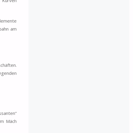
n Kurven
Elemente
rbahn am
chäften.
iegenden
ssanten“
urm Mäch