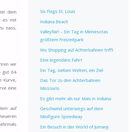
Six Flags St. Louis
mit dem
r es mit
Indiana Beach
zu nass,
Valleyfair! – Ein Tag in Minnesotas
größtem Freizeitpark
Wo Shopping auf Achterbahnen trifft
Eine legendäre Fahrt
hren wir
Ein Tag, sieben Welten, ein Ziel
p gut 64
e Kurve,
Das Tor zu den Achterbahnen
rve eine
Missouris
Es gibt mehr als nur Mais in Indiana
llem auf
Geschwind unterwegs auf dem
 neueren
Minifigure Speedway
mehrmals
Ein Besuch in der World of Jumanji