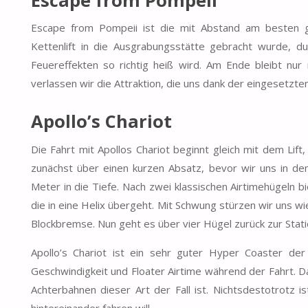
Escape from Pompeii ist die mit Abstand am besten 
Kettenlift in die Ausgrabungsstätte gebracht wurde, 
Feuereffekten so richtig heiß wird. Am Ende bleibt nur 
verlassen wir die Attraktion, die uns dank der eingesetzten
Apollo’s Chariot
Die Fahrt mit Apollos Chariot beginnt gleich mit dem Li
zunächst über einen kurzen Absatz, bevor wir uns in de
Meter in die Tiefe. Nach zwei klassischen Airtimehügeln b
die in eine Helix übergeht. Mit Schwung stürzen wir uns w
Blockbremse. Nun geht es über vier Hügel zurück zur Stati
Apollo’s Chariot ist ein sehr guter Hyper Coaster de
Geschwindigkeit und Floater Airtime während der Fahrt. D
Achterbahnen dieser Art der Fall ist. Nichtsdestotrotz 
hintereinander fahren will.