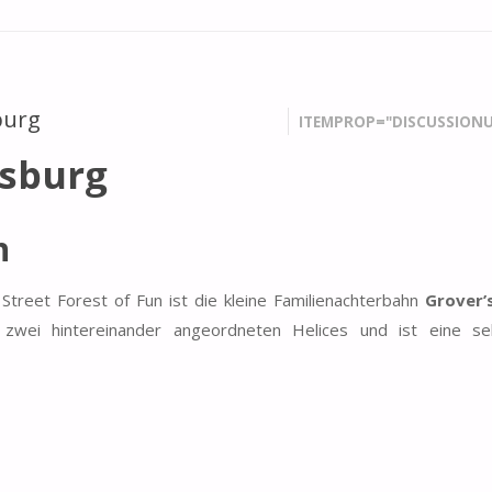
burg
ITEMPROP="DISCUSSIONU
msburg
n
treet Forest of Fun ist die kleine Familienachterbahn
Grover’
wei hintereinander angeordneten Helices und ist eine se