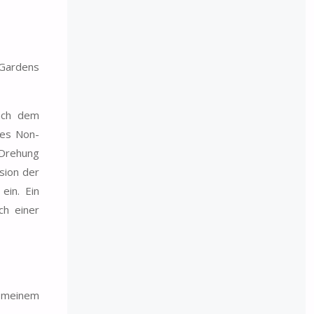
 Gardens
nach dem
des Non-
-Drehung
sion der
ein. Ein
ch einer
i meinem