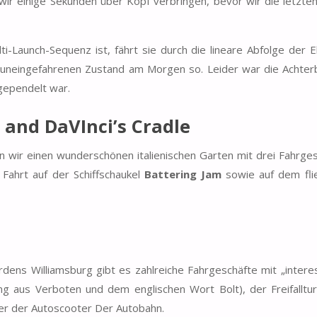
wir einige Sekunden über Kopf verbringen, bevor wir die letzte
i-Launch-Sequenz ist, fährt sie durch die lineare Abfolge der 
im uneingefahrenen Zustand am Morgen so. Leider war die Achte
gependelt war.
 and DaVInci’s Cradle
ir einen wunderschönen italienischen Garten mit drei Fahrges
 Fahrt auf der Schiffschaukel
Battering Jam
sowie auf dem fl
ns Williamsburg gibt es zahlreiche Fahrgeschäfte mit „intere
ng aus Verboten und dem englischen Wort Bolt), der Freifallt
der der Autoscooter Der Autobahn.