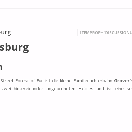
burg
ITEMPROP="DISCUSSIONU
msburg
n
treet Forest of Fun ist die kleine Familienachterbahn
Grover’
wei hintereinander angeordneten Helices und ist eine se