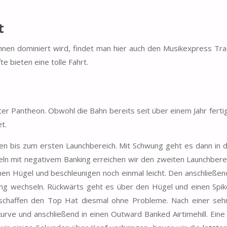
t
hnen dominiert wird, findet man hier auch den Musikexpress Tr
e bieten eine tolle Fahrt.
er Pantheon. Obwohl die Bahn bereits seit über einem Jahr fertig
t.
en bis zum ersten Launchbereich. Mit Schwung geht es dann in d
geln mit negativem Banking erreichen wir den zweiten Launchberei
nen Hügel und beschleunigen noch einmal leicht. Den anschließe
ung wechseln. Rückwärts geht es über den Hügel und einen Spike
 schaffen den Top Hat diesmal ohne Probleme. Nach einer sehr
rve und anschließend in einen Outward Banked Airtimehill. Eine