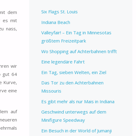
Six Flags St. Louis
mit dem
r es mit
Indiana Beach
zu nass,
Valleyfair! – Ein Tag in Minnesotas
größtem Freizeitpark
Wo Shopping auf Achterbahnen trifft
Eine legendäre Fahrt
hren wir
Ein Tag, sieben Welten, ein Ziel
p gut 64
e Kurve,
Das Tor zu den Achterbahnen
rve eine
Missouris
Es gibt mehr als nur Mais in Indiana
llem auf
Geschwind unterwegs auf dem
 neueren
Minifigure Speedway
mehrmals
Ein Besuch in der World of Jumanji