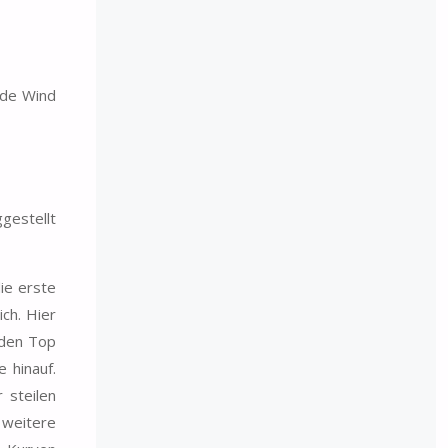
ade Wind
gestellt
ie erste
ch. Hier
nden Top
 hinauf.
 steilen
 weitere