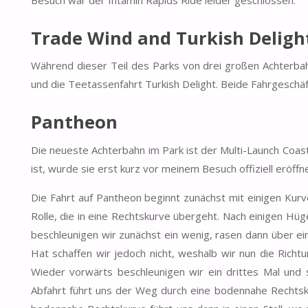
Besuch war der Intamin Rapids Ride leider geschlossen.
Trade Wind and Turkish Deligh
Während dieser Teil des Parks von drei großen Achterba
und die Teetassenfahrt Turkish Delight. Beide Fahrgeschäft
Pantheon
Die neueste Achterbahn im Park ist der Multi-Launch Coast
ist, wurde sie erst kurz vor meinem Besuch offiziell eröffne
Die Fahrt auf Pantheon beginnt zunächst mit einigen Kurv
Rolle, die in eine Rechtskurve übergeht. Nach einigen Hü
beschleunigen wir zunächst ein wenig, rasen dann über ei
Hat schaffen wir jedoch nicht, weshalb wir nun die Richt
Wieder vorwärts beschleunigen wir ein drittes Mal und
Abfahrt führt uns der Weg durch eine bodennahe Rechtsku