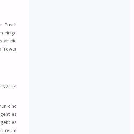
in Busch
m einige
s an die
ch Tower
ange ist
 nun eine
 geht es
 geht es
it reicht