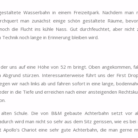
gestaltete Wasserbahn in einem Freizeitpark. Nachdem man 
durchquert man zunächst einige schön gestaltete Räume, bevo
noch die Flucht ins kühle Nass. Gut durchfeuchtet, aber nicht 
 Technik noch lange in Erinnerung bleiben wird.
ft, der uns auf eine Höhe von 52 m bringt. Oben angekommen, fa
n Abgrund stürzen. Interessanterweise führt uns der First Dro
iegen wir nach links ab und fahren sofort in eine lange, bodennah
ieder in die Tiefe und erreichen nach einer ansteigenden Rechtsku
on.
r alten Schule. Die von B&M gebaute Achterbahn setzt vor a
adurch wird man nicht so sehr aus dem Sitz gerissen, wie es bei
ist Apollo’s Chariot eine sehr gute Achterbahn, die man gerne 