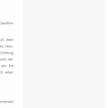
 Gardens
nach dem
des Non-
-Drehung
sion der
ein. Ein
ch einer
i meinem