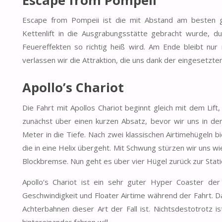
Escape from Pompeii ist die mit Abstand am besten 
Kettenlift in die Ausgrabungsstätte gebracht wurde, 
Feuereffekten so richtig heiß wird. Am Ende bleibt nur 
verlassen wir die Attraktion, die uns dank der eingesetzten
Apollo’s Chariot
Die Fahrt mit Apollos Chariot beginnt gleich mit dem Li
zunächst über einen kurzen Absatz, bevor wir uns in de
Meter in die Tiefe. Nach zwei klassischen Airtimehügeln b
die in eine Helix übergeht. Mit Schwung stürzen wir uns w
Blockbremse. Nun geht es über vier Hügel zurück zur Stati
Apollo’s Chariot ist ein sehr guter Hyper Coaster de
Geschwindigkeit und Floater Airtime während der Fahrt. D
Achterbahnen dieser Art der Fall ist. Nichtsdestotrotz 
hintereinander fahren will.