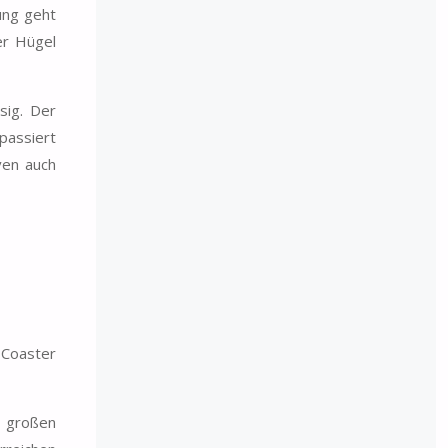
ung geht
er Hügel
sig. Der
 passiert
ven auch
 Coaster
o großen