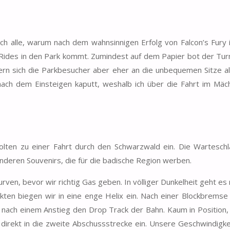
ch alle, warum nach dem wahnsinnigen Erfolg von Falcon’s Fury 
Rides in den Park kommt. Zumindest auf dem Papier bot der Tur
nnern sich die Parkbesucher aber eher an die unbequemen Sitze al
h nach dem Einsteigen kaputt, weshalb ich über die Fahrt im Mä
lten zu einer Fahrt durch den Schwarzwald ein. Die Warteschl
nderen Souvenirs, die für die badische Region werben.
ven, bevor wir richtig Gas geben. In völliger Dunkelheit geht es
fekten biegen wir in eine enge Helix ein. Nach einer Blockbremse
wir nach einem Anstieg den Drop Track der Bahn. Kaum in Position,
r direkt in die zweite Abschussstrecke ein. Unsere Geschwindigke