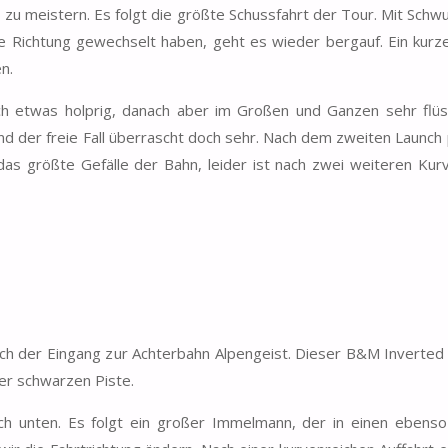
 zu meistern. Es folgt die größte Schussfahrt der Tour. Mit Schw
e Richtung gewechselt haben, geht es wieder bergauf. Ein kurz
n.
ch etwas holprig, danach aber im Großen und Ganzen sehr flüs
 und der freie Fall überrascht doch sehr. Nach dem zweiten Launch
as größte Gefälle der Bahn, leider ist nach zwei weiteren Kur
ch der Eingang zur Achterbahn Alpengeist. Dieser B&M Inverted
iner schwarzen Piste.
nach unten. Es folgt ein großer Immelmann, der in einen ebens