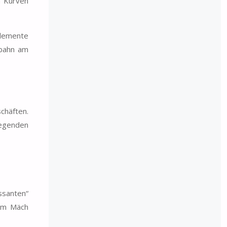
n Kurven
Elemente
rbahn am
chäften.
iegenden
ssanten“
urm Mäch