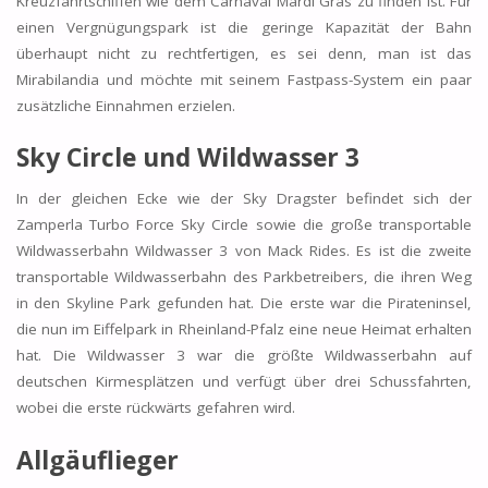
Kreuzfahrtschiffen wie dem Carnaval Mardi Gras zu finden ist. Für
einen Vergnügungspark ist die geringe Kapazität der Bahn
überhaupt nicht zu rechtfertigen, es sei denn, man ist das
Mirabilandia und möchte mit seinem Fastpass-System ein paar
zusätzliche Einnahmen erzielen.
Sky Circle und
Wildwasser 3
In der gleichen Ecke wie der Sky Dragster befindet sich der
Zamperla Turbo Force Sky Circle sowie die große transportable
Wildwasserbahn Wildwasser 3 von Mack Rides. Es ist die zweite
transportable Wildwasserbahn des Parkbetreibers, die ihren Weg
in den Skyline Park gefunden hat. Die erste war die Pirateninsel,
die nun im Eiffelpark in Rheinland-Pfalz eine neue Heimat erhalten
hat. Die Wildwasser 3 war die größte Wildwasserbahn auf
deutschen Kirmesplätzen und verfügt über drei Schussfahrten,
wobei die erste rückwärts gefahren wird.
Allgäuflieger