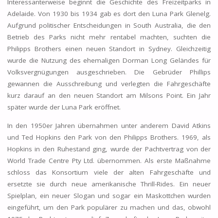
Interessanterweise beginnt die Geschichte des Freizeitparks in
Adelaide. Von 1930 bis 1934 gab es dort den Luna Park Glenelg.
Aufgrund politischer Entscheidungen in South Australia, die den
Betrieb des Parks nicht mehr rentabel machten, suchten die
Philipps Brothers einen neuen Standort in Sydney. Gleichzeitig
wurde die Nutzung des ehemaligen Dorman Long Geländes für
Volksvergnügungen ausgeschrieben. Die Gebrüder Phillips
gewannen die Ausschreibung und verlegten die Fahrgeschäfte
kurz darauf an den neuen Standort am Milsons Point. Ein Jahr
später wurde der Luna Park eröffnet.
In den 1950er Jahren übernahmen unter anderem David Atkins
und Ted Hopkins den Park von den Philipps Brothers. 1969, als
Hopkins in den Ruhestand ging, wurde der Pachtvertrag von der
World Trade Centre Pty Ltd. übernommen. Als erste Maßnahme
schloss das Konsortium viele der alten Fahrgeschäfte und
ersetzte sie durch neue amerikanische Thrill-Rides. Ein neuer
Spielplan, ein neuer Slogan und sogar ein Maskottchen wurden
eingeführt, um den Park populärer zu machen und das, obwohl