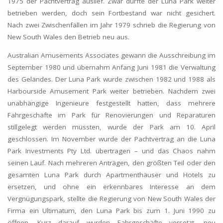
1975 der Pachtvertrag auslief. Zwar durfte der Luna Park weiter
betrieben werden, doch sein Fortbestand war nicht gesichert.
Nach zwei Zwischenfällen im Jahr 1979 schrieb die Regierung von
New South Wales den Betrieb neu aus.
Australian Amusements Associates gewann die Ausschreibung im
September 1980 und übernahm Anfang Juni 1981 die Verwaltung
des Geländes. Der Luna Park wurde zwischen 1982 und 1988 als
Harbourside Amusement Park weiter betrieben. Nachdem zwei
unabhängige Ingenieure festgestellt hatten, dass mehrere
Fahrgeschäfte im Park für Renovierungen und Reparaturen
stillgelegt werden müssten, wurde der Park am 10. April
geschlossen. Im November wurde der Pachtvertrag an die Luna
Park Investments Pty Ltd. übertragen – und das Chaos nahm
seinen Lauf. Nach mehreren Anträgen, den größten Teil oder den
gesamten Luna Park durch Apartmenthäuser und Hotels zu
ersetzen, und ohne ein erkennbares Interesse an dem
Vergnügungspark, stellte die Regierung von New South Wales der
Firma ein Ultimatum, den Luna Park bis zum 1. Juni 1990 zu
öffnen. Kurz darauf wurden Fahrgeschäfte versetzt, neu