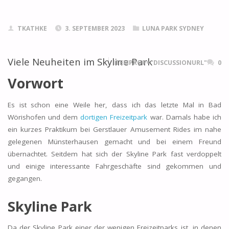
TKATHKE
3. SEPTEMBER 2023
LUNA PARK SYDNEY
Viele Neuheiten im Skyline Park
ITEMPROP="DISCUSSIONURL"
0
Vorwort
Es ist schon eine Weile her, dass ich das letzte Mal in Bad
Wörishofen und dem
dortigen Freizeitpark
war. Damals habe ich
ein kurzes Praktikum bei Gerstlauer Amusement Rides im nahe
gelegenen Münsterhausen gemacht und bei einem Freund
übernachtet. Seitdem hat sich der Skyline Park fast verdoppelt
und einige interessante Fahrgeschäfte sind gekommen und
gegangen.
Skyline Park
Da der Skyline Park einer der wenigen Freizeitparks ist, in denen