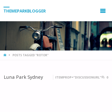
THEMEPARKBLOGGER
HOME
POSTS TAGGED "ROTOR"
Luna Park Sydney
ITEMPROP="DISCUSSIONURL"
0