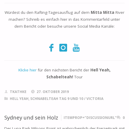
Würdest du den Rafting-Tagesausflug auf dem
Mitta Mitta
River
machen? Schreib es einfach hier in das Kommentarfeld unter
dem Bericht oder besuche unsere Social Media Kanäle:
Klicke hier
für den nächsten Bericht der
Hell Yeah,
Schabelteah!
Tour
TKATHKE
27. OKTOBER 2019
HELL YEAH, SCHNABELTEAH TAG 9 UND 10
/
VICTORIA
Sydney und sein Holz
ITEMPROP="DISCUSSIONURL"
0
Der Luna Park Milsons Point ist wahrscheinlich der Freizeitpark mit