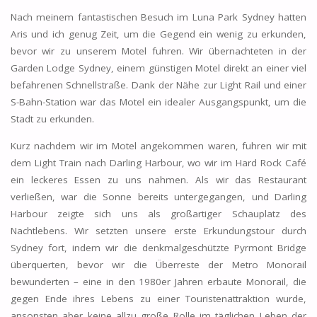
Nach meinem fantastischen Besuch im Luna Park Sydney hatten
Aris und ich genug Zeit, um die Gegend ein wenig zu erkunden,
bevor wir zu unserem Motel fuhren. Wir übernachteten in der
Garden Lodge Sydney, einem günstigen Motel direkt an einer viel
befahrenen Schnellstraße. Dank der Nähe zur Light Rail und einer
S-Bahn-Station war das Motel ein idealer Ausgangspunkt, um die
Stadt zu erkunden.
Kurz nachdem wir im Motel angekommen waren, fuhren wir mit
dem Light Train nach Darling Harbour, wo wir im Hard Rock Café
ein leckeres Essen zu uns nahmen. Als wir das Restaurant
verließen, war die Sonne bereits untergegangen, und Darling
Harbour zeigte sich uns als großartiger Schauplatz des
Nachtlebens. Wir setzten unsere erste Erkundungstour durch
Sydney fort, indem wir die denkmalgeschützte Pyrmont Bridge
überquerten, bevor wir die Überreste der Metro Monorail
bewunderten – eine in den 1980er Jahren erbaute Monorail, die
gegen Ende ihres Lebens zu einer Touristenattraktion wurde,
ansonsten aber keine allzu große Rolle im täglichen Leben der