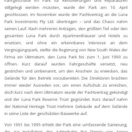
Fahrgeschäfte im Park für Renovierungen und Reparaturen
stillgelegt werden müssten, wurde der Park am 10. April
geschlossen. Im November wurde der Pachtvertrag an die Luna
Park Investments Pty Ltd. übertragen – und das Chaos nahm
seinen Lauf. Nach mehreren Anträgen, den größten Teil oder den
gesamten Luna Park durch Apartmenthäuser und Hotels zu
ersetzen, und ohne ein erkennbares Interesse an dem
Vergnügungspark, stellte die Regierung von New South Wales der
Firma ein Ultimatum, den Luna Park bis zum 1. Juni 1990 zu
öffnen. Kurz darauf wurden Fahrgeschäfte versetzt, neu
gestrichen und umbenannt, um den Anschein zu erwecken, das
Gelände für den Betrieb vorzubereiten. Die Direktoren brachten
immer wieder Ausreden vor, um einen Aufschub zu erreichen,
doch kurz nach dem Ultimatum wurde der Pachtvertrag gekündigt
und der Luna Park Reserve Trust gegründet. Kurz darauf nahm
der National Heritage Trust mehrere Gebäude auf dem Gelände
in seine Liste der geschützten Bauwerke auf.
Von 1991 bis 1995 erhielt der Park eine umfassende Sanierung,
die zur Installation der Achterbahn Big Dipper von Arrow