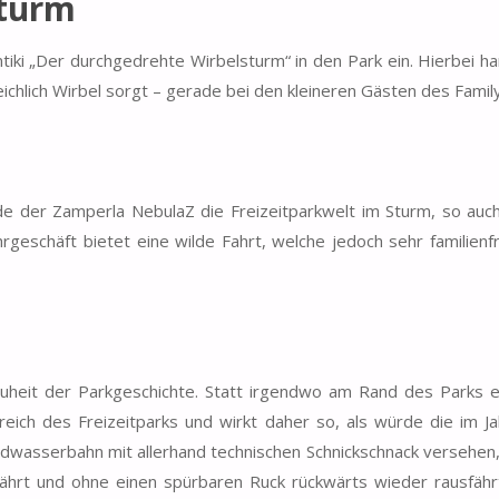
sturm
iki „Der durchgedrehte Wirbelsturm“ in den Park ein. Hierbei ha
eichlich Wirbel sorgt – gerade bei den kleineren Gästen des Famil
e der Zamperla NebulaZ die Freizeitparkwelt im Sturm, so auch
eschäft bietet eine wilde Fahrt, welche jedoch sehr familienfr
uheit der Parkgeschichte. Statt irgendwo am Rand des Parks er
eich des Freizeitparks und wirkt daher so, als würde die im J
ildwasserbahn mit allerhand technischen Schnickschnack versehen
infährt und ohne einen spürbaren Ruck rückwärts wieder rausfähr