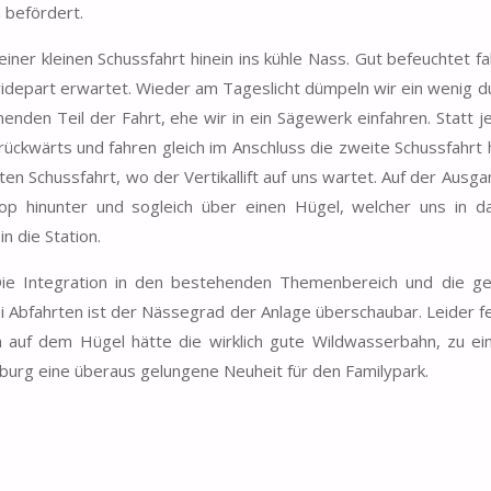
m befördert.
iner kleinen Schussfahrt hinein ins kühle Nass. Gut befeuchtet fa
rkridepart erwartet. Wieder am Tageslicht dümpeln wir ein wenig d
nden Teil der Fahrt, ehe wir in ein Sägewerk einfahren. Statt j
ückwärts und fahren gleich im Anschluss die zweite Schussfahrt h
en Schussfahrt, wo der Vertikallift auf uns wartet. Auf der Ausg
hinunter und sogleich über einen Hügel, welcher uns in da
n die Station.
 Die Integration in den bestehenden Themenbereich und die ge
i Abfahrten ist der Nässegrad der Anlage überschaubar. Leider f
en auf dem Hügel hätte die wirklich gute Wildwasserbahn, zu ei
rg eine überaus gelungene Neuheit für den Familypark.