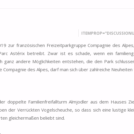
ITEMPROP="DISCUSSIONU
2019 zur französischen Freizeitparkgruppe Compagnie des Alpes
arc Astérix betreibt. Zwar ist es schade, wenn ein familieng
ch ganz andere Möglichkeiten entstehen, die den Park schlussen
e Compagnie des Alpes, darf man sich über zahlreiche Neuheiten 
er doppelte Familienfreifallturm Almjodler aus dem Hauses Zie
ben der Verrückten Vogelscheuche, so dass sich eine lustige kle
rten gleichermaßen beliebt sind.