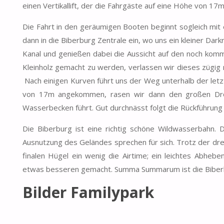
einen Vertikallift, der die Fahrgäste auf eine Höhe von 17
Die Fahrt in den geräumigen Booten beginnt sogleich mit e
dann in die Biberburg Zentrale ein, wo uns ein kleiner Da
Kanal und genießen dabei die Aussicht auf den noch komme
Kleinholz gemacht zu werden, verlassen wir dieses zügig r
Nach einigen Kurven führt uns der Weg unterhalb der letzt
von 17m angekommen, rasen wir dann den großen Drop 
Wasserbecken führt. Gut durchnässt folgt die Rückführung i
Die Biberburg ist eine richtig schöne Wildwasserbahn.
Ausnutzung des Geländes sprechen für sich. Trotz der dre
finalen Hügel ein wenig die Airtime; ein leichtes Abheb
etwas besseren gemacht. Summa Summarum ist die Biberbu
Bilder
Familypark