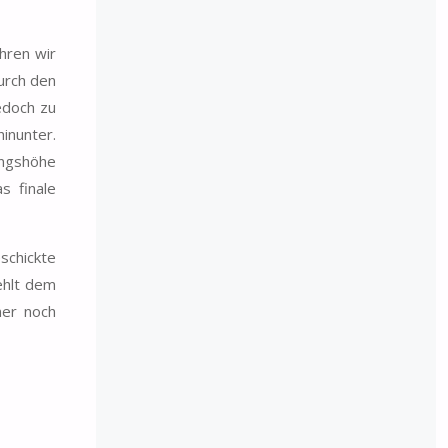
hren wir
urch den
edoch zu
inunter.
angshöhe
s finale
schickte
ehlt dem
ner noch