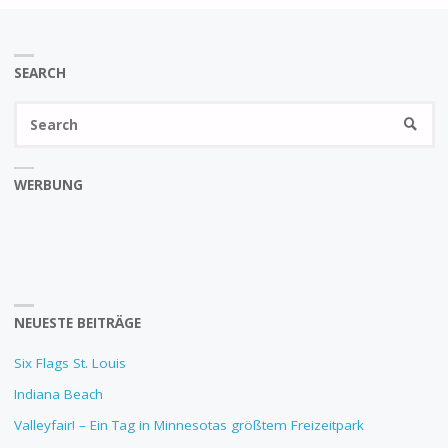
SEARCH
Se
SEARC
fo
WERBUNG
NEUESTE BEITRÄGE
Six Flags St. Louis
Indiana Beach
Valleyfair! – Ein Tag in Minnesotas größtem Freizeitpark