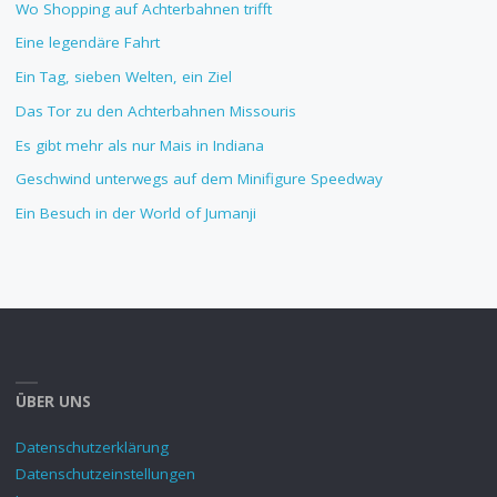
Wo Shopping auf Achterbahnen trifft
Eine legendäre Fahrt
Ein Tag, sieben Welten, ein Ziel
Das Tor zu den Achterbahnen Missouris
Es gibt mehr als nur Mais in Indiana
Geschwind unterwegs auf dem Minifigure Speedway
Ein Besuch in der World of Jumanji
ÜBER UNS
Datenschutzerklärung
Datenschutzeinstellungen