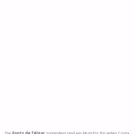
Die
Fonts de l’Algar
zumindest sind ein Must-Do für jeden Costa