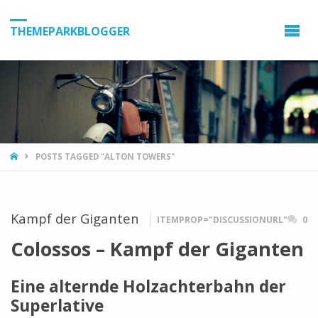
THEMEPARKBLOGGER
HOME
POSTS TAGGED "ALTON TOWERS"
Kampf der Giganten
ITEMPROP="DISCUSSIONURL"
0
Colossos – Kampf der Giganten
Eine alternde Holzachterbahn der
Superlative