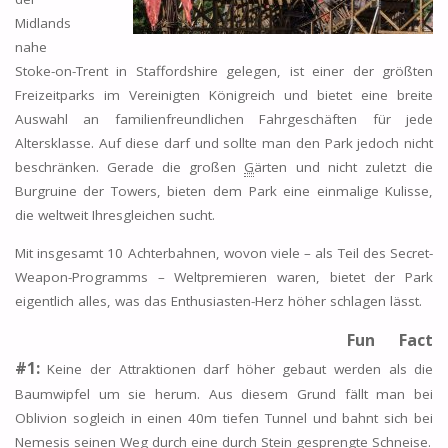
Midlands
nahe
Stoke-on-Trent in Staffordshire gelegen, ist einer der größten
Freizeitparks im Vereinigten Königreich und bietet eine breite
Auswahl an familienfreundlichen Fahrgeschäften für jede
Altersklasse.
Auf diese darf und sollte man den Park jedoch nicht
beschränken. Gerade die großen
G
ärten und nicht zuletzt die
Burgruine der Towers, bieten dem Park eine einmalige Kulisse,
die weltweit Ihresgleichen sucht.
Mit insgesamt 10 Achterbahnen, wovon viele – als Teil des Secret-
Weapon-Programms – Weltpremieren waren, bietet der Park
eigentlich alles, was das Enthusiasten-Herz höher schlagen lässt.
Fun Fact
#1:
Keine der Attraktionen darf höher gebaut werden als die
Baumwipfel um sie herum. Aus diesem Grund fällt man bei
Oblivion sogleich in einen 40m tiefen Tunnel und bahnt sich bei
Nemesis seinen Weg durch eine durch Stein gesprengte Schneise.