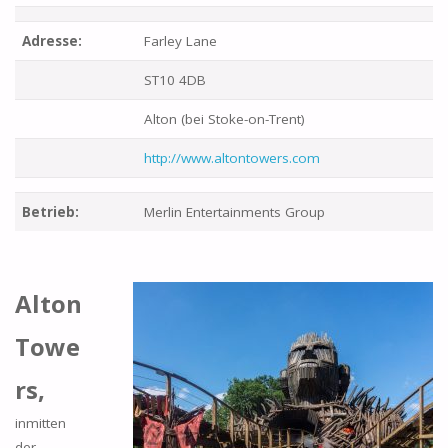
Adresse:
Farley Lane
ST10 4DB
Alton (bei Stoke-on-Trent)
http://www.altontowers.com
Betrieb:
Merlin Entertainments Group
Alton
Towe
rs,
inmitten
der