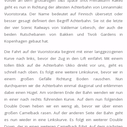
Vorbei an dem großartigen S&S Space Shot Freifallturm Raketi
geht es nun in Richtung der ältesten Achterbahn von Linnanmäki:
Vuoristorata. Der Name bedeutet auf Finnisch übersetzt oder
besser gesagt definiert den Begriff Achterbahn. Sie ist die letzte
der vier Scenic Railways von Valdemar Lebesch, der auch die
beiden Rutschebanen von Bakken und Tivoli Gardens in
Kopenhagen gebaut hat.
Die Fahrt auf der Vuoristorata beginnt mit einer langgezogenen
Kurve nach links, bevor der Zug in den Lift einfährt. Mit einem
tollen Blick auf die Achterbahn Ukko direkt vor uns, geht es
schnell nach oben. Es folgt eine weitere Linkskurve, bevor wir in
einem großen Gefälle Richtung Boden rauschen. Nun
durchqueren wir die Achterbahn einmal diagonal und erklimmen
dabei einen Hügel. Am vorderen Ende der Bahn wenden wir nun
in einer nach rechts führenden Kurve. Auf dem nun folgenden
Double Down heben wir ein wenig ab, bevor wir über einen
großen Camelback rasen. Auf der anderen Seite der Bahn geht
es nun wieder in eine Linkskurve. Es folgt ein weiterer Double
Down, der in einen weiteren Camelback führt. Auf dem nächsten