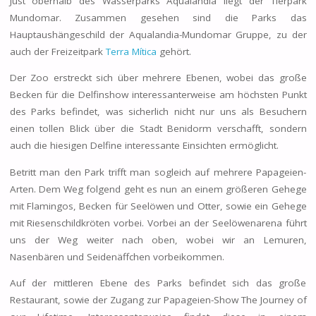
Just oberhalb des Wasserparks Aqualandia liegt der Tierpark
Mundomar. Zusammen gesehen sind die Parks das
Hauptaushängeschild der Aqualandia-Mundomar Gruppe, zu der
auch der Freizeitpark
Terra Mítica
gehört.
Der Zoo erstreckt sich über mehrere Ebenen, wobei das große
Becken für die Delfinshow interessanterweise am höchsten Punkt
des Parks befindet, was sicherlich nicht nur uns als Besuchern
einen tollen Blick über die Stadt Benidorm verschafft, sondern
auch die hiesigen Delfine interessante Einsichten ermöglicht.
Betritt man den Park trifft man sogleich auf mehrere Papageien-
Arten. Dem Weg folgend geht es nun an einem größeren Gehege
mit Flamingos, Becken für Seelöwen und Otter, sowie ein Gehege
mit Riesenschildkröten vorbei. Vorbei an der Seelöwenarena führt
uns der Weg weiter nach oben, wobei wir an Lemuren,
Nasenbären und Seidenäffchen vorbeikommen.
Auf der mittleren Ebene des Parks befindet sich das große
Restaurant, sowie der Zugang zur Papageien-Show The Journey of