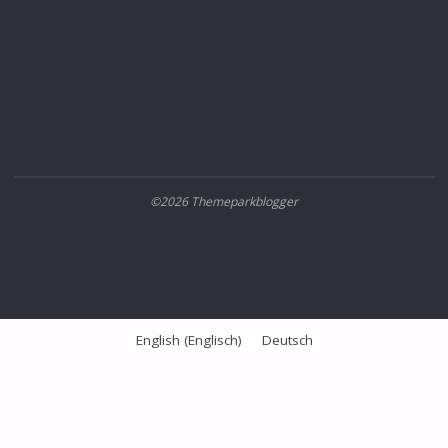
©2026 Themeparkblogger
English
(
Englisch
)
Deutsch