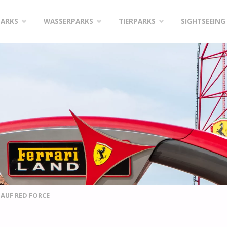
PARKS
WASSERPARKS
TIERPARKS
SIGHTSEEING
 AUF RED FORCE