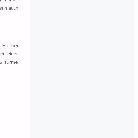
dann auch
. Hierbei
en einer
&S Türme