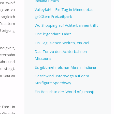
Indiana Beach
 im zwölf
Valleyfair! – Ein Tag in Minnesotas
ug an zu
größtem Freizeitpark
sogleich
 Coastern
Wo Shopping auf Achterbahnen trifft
 Steigung
Eine legendäre Fahrt
Ein Tag, sieben Welten, ein Ziel
digkeit,
Das Tor zu den Achterbahnen
hterbahn
Missouris
fahrt und
Es gibt mehr als nur Mais in Indiana
e steigt.
en teuren
Geschwind unterwegs auf dem
Minifigure Speedway
Ein Besuch in der World of Jumanji
 Fahrt in
im Grunde