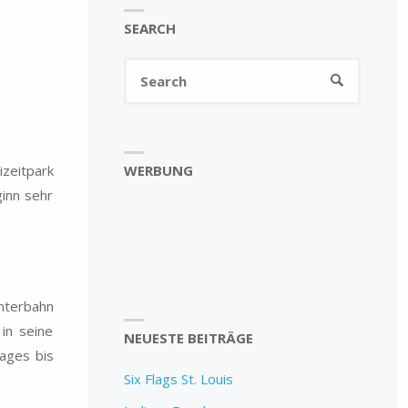
SEARCH
Search
SEARCH
for:
WERBUNG
izeitpark
ginn sehr
chterbahn
in seine
NEUESTE BEITRÄGE
ages bis
Six Flags St. Louis