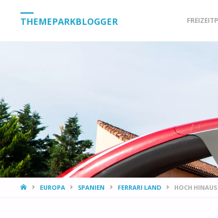
Skip
THEMEPARKBLOGGER
FREIZEIT
to
content
HOME
EUROPA
SPANIEN
FERRARI LAND
HOCH HINAUS