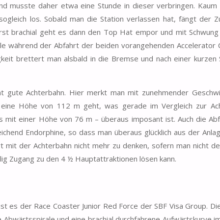
 und musste daher etwa eine Stunde in dieser verbringen. Kaum
leich los. Sobald man die Station verlassen hat, fängt der Z
rst brachial geht es dann den Top Hat empor und mit Schwung 
rale während der Abfahrt der beiden vorangehenden Accelerator
gkeit brettert man alsbald in die Bremse und nach einer kurzen
t gute Achterbahn. Hier merkt man mit zunehmender Geschwin
 eine Höhe von 112 m geht, was gerade im Vergleich zur Ac
s mit einer Höhe von 76 m – überaus imposant ist. Auch die Ab
ichend Endorphine, so dass man überaus glücklich aus der Anlag
t mit der Achterbahn nicht mehr zu denken, sofern man nicht d
lig Zugang zu den 4 ½ Hauptattraktionen lösen kann.
st es der Race Coaster Junior Red Force der SBF Visa Group. Die
de Abwärtsspirale und eine brachial durchfahrene Aufwärtskurve 