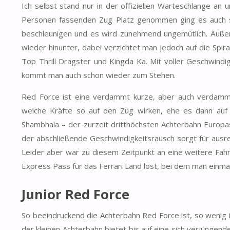
Ich selbst stand nur in der offiziellen Warteschlange an
Personen fassenden Zug Platz genommen ging es auch sog
beschleunigen und es wird zunehmend ungemütlich. Äuße
wieder hinunter, dabei verzichtet man jedoch auf die Spi
Top Thrill Dragster und Kingda Ka. Mit voller Geschwindi
kommt man auch schon wieder zum Stehen.
Red Force ist eine verdammt kurze, aber auch verdamm
welche Kräfte so auf den Zug wirken, ehe es dann auf
Shambhala – der zurzeit dritthöchsten Achterbahn Europa
der abschließende Geschwindigkeitsrausch sorgt für ausre
Leider aber war zu diesem Zeitpunkt an eine weitere Fahr
Express Pass für das Ferrari Land löst, bei dem man einma
Junior Red Force
So beeindruckend die Achterbahn Red Force ist, so wenig i
der kleinen Achterbahn bietet bis auf eine sich verjüngen