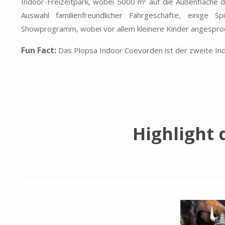
Indoor-Freizeitpark, wobei 5000 m² auf die Außenfläche d
Auswahl familienfreundlicher Fahrgeschäfte, einige S
Showprogramm, wobei vor allem kleinere Kinder angespro
Fun Fact:
Das Plopsa Indoor Coevorden ist der zweite Ind
Highlight 