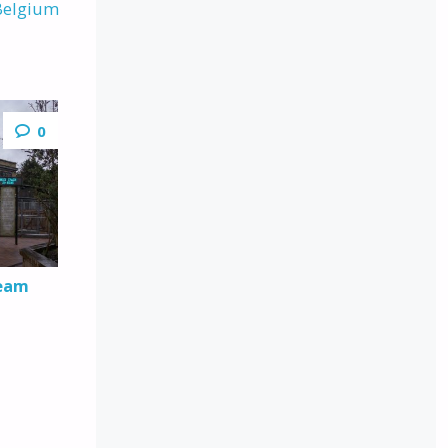
 Belgium
0
ream