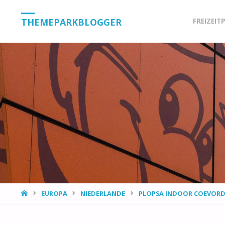
Skip
THEMEPARKBLOGGER
FREIZEIT
to
content
HOME
EUROPA
NIEDERLANDE
PLOPSA INDOOR COEVOR