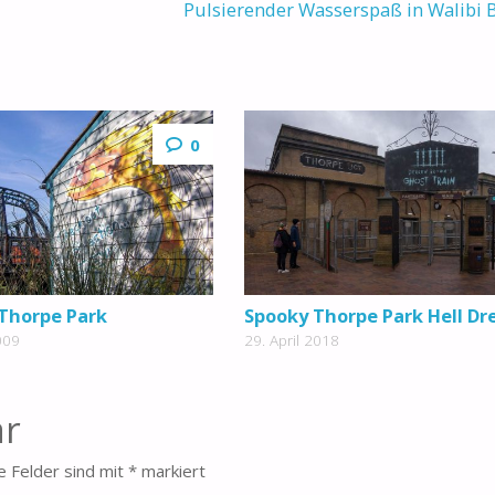
Pulsierender Wasserspaß in Walibi
0
 Thorpe Park
Spooky Thorpe Park Hell D
009
29. April 2018
ar
e Felder sind mit
*
markiert