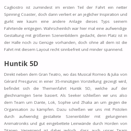
Cagliostro ist zumindest im ersten Teil der Fahrt ein netter
Spinning Coaster, doch dann verliert er an jeglicher Inspiration und
gurkt wie kaum eine andere Anlage dieses Typs seinem
Fahrtende entgegen. Wahrscheinlich war hier mal eine aufwendige
Gestaltung mit größeren Szenenbildern gedacht, denn Platz ist in
der Halle noch zu Genüge vorhanden, doch ohne all dem ist die
Fahrt mit diesem Layout recht sinnbefreit und minder spannend.
Huntik 5D
Direkt neben dem Gran Teatro, wo das Musical Romeo & Julia von
Gérard Presgurvic in einer 35-minütigen Vorstellung gezeigt wird,
befindet sich die Themenfahrt Huntik 5D, welche auf der
gleichnamigen Serie basiert. Als Seeker schließen wir uns also
dem Team um Dante, Lok, Sophie und Zhalia an um gegen die
Organisation zu kämpfen. Dazu schießen wir uns mit Pistolen
durch aufwendig gestaltete Szenenbilder mit gelungenen
Animatroniks und gut eingebettete Leinwände durch Horden von
Titanen. Verwirrend ist dabei jedoch, dass auch unser Team