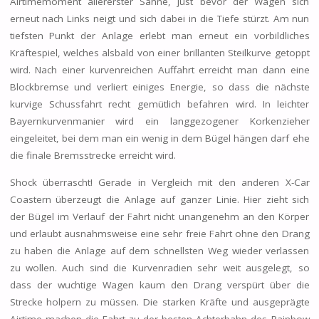
Airtimemoment allererster Sahne, just bevor der Wagen sich
erneut nach Links neigt und sich dabei in die Tiefe stürzt. Am nun
tiefsten Punkt der Anlage erlebt man erneut ein vorbildliches
Kräftespiel, welches alsbald von einer brillanten Steilkurve getoppt
wird. Nach einer kurvenreichen Auffahrt erreicht man dann eine
Blockbremse und verliert einiges Energie, so dass die nächste
kurvige Schussfahrt recht gemütlich befahren wird. In leichter
Bayernkurvenmanier wird ein langgezogener Korkenzieher
eingeleitet, bei dem man ein wenig in dem Bügel hängen darf ehe
die finale Bremsstrecke erreicht wird.
Shock überrascht! Gerade in Vergleich mit den anderen X-Car
Coastern überzeugt die Anlage auf ganzer Linie. Hier zieht sich
der Bügel im Verlauf der Fahrt nicht unangenehm an den Körper
und erlaubt ausnahmsweise eine sehr freie Fahrt ohne den Drang
zu haben die Anlage auf dem schnellsten Weg wieder verlassen
zu wollen. Auch sind die Kurvenradien sehr weit ausgelegt, so
dass der wuchtige Wagen kaum den Drang verspürt über die
Strecke holpern zu müssen. Die starken Kräfte und ausgeprägte
Airtime machen die Fahrt zu der besten Achterbahn des Rainbow