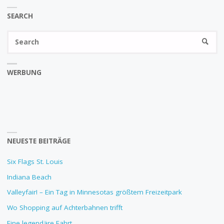
SEARCH
Se
SEARC
fo
WERBUNG
NEUESTE BEITRÄGE
Six Flags St. Louis
Indiana Beach
Valleyfair! – Ein Tag in Minnesotas größtem Freizeitpark
Wo Shopping auf Achterbahnen trifft
Eine legendäre Fahrt