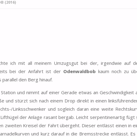
 (2016)
hte ich mit all meinem Umzugsgut bei der, irgendwie auf
eits bei der Anfahrt ist der
Odenwaldbob
kaum noch zu übe
parallel den Berg hinauf.
e Station und nimmt auf einer Gerade etwas an Geschwindigkeit 
e und stürzt sich nach einem Drop direkt in einen linksführende
Rechts-/Linksschwenker und sogleich daran eine weite Rechtsku
ifthügel der Anlage rasant bergab. Leicht serpentinenartig fügt 
en zweiten Kreisel der Fahrt übergeht. Dieser entlässt einen in e
arnadelkurven und kurz darauf in die Bremsstrecke entlässt. Es 