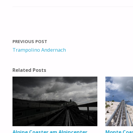
PREVIOUS POST
Trampolino Andernach
Related Posts
Alpine Coaster am Alpincenter
Monte Coas