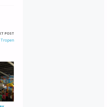
XT POST
n Tropen
ay