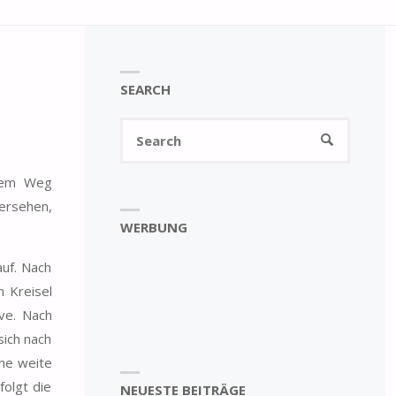
SEARCH
Search
SEARCH
for:
 dem Weg
rsehen,
WERBUNG
auf. Nach
n Kreisel
rve. Nach
sich nach
ine weite
folgt die
NEUESTE BEITRÄGE