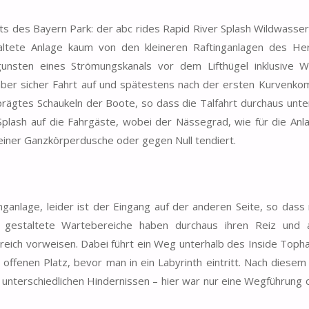
hts des Bayern Park: der abc rides Rapid River Splash Wildwasser
altete Anlage kaum von den kleineren Raftinganlagen des Hers
unsten eines Strömungskanals vor dem Lifthügel inklusive Wa
er sicher Fahrt auf und spätestens nach der ersten Kurvenkom
rägtes Schaukeln der Boote, so dass die Talfahrt durchaus unt
Splash auf die Fahrgäste, wobei der Nässegrad, wie für die An
 einer Ganzkörperdusche oder gegen Null tendiert.
inganlage, leider ist der Eingang auf der anderen Seite, so das
gestaltete Wartebereiche haben durchaus ihren Reiz und 
eich vorweisen. Dabei führt ein Weg unterhalb des Inside Toph
ffenen Platz, bevor man in ein Labyrinth eintritt. Nach diesem 
unterschiedlichen Hindernissen – hier war nur eine Wegführung o