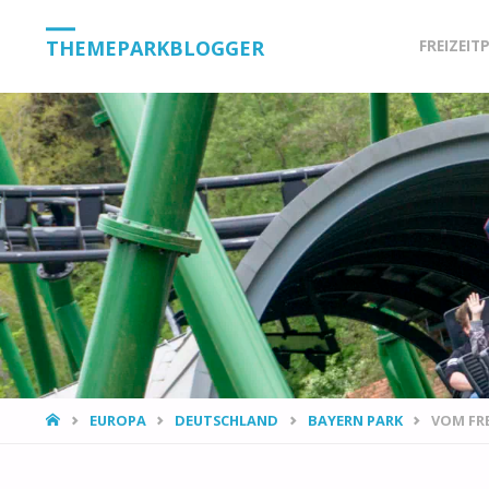
Skip
THEMEPARKBLOGGER
FREIZEIT
to
content
HOME
EUROPA
DEUTSCHLAND
BAYERN PARK
VOM FR