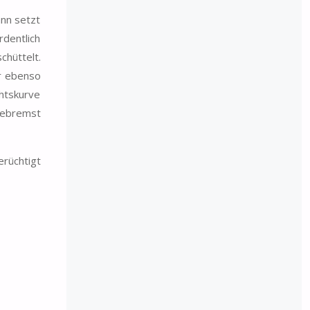
ann setzt
rdentlich
chüttelt.
er ebenso
chtskurve
 gebremst
erüchtigt