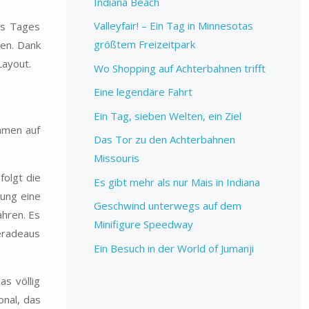
Indiana Beach
Valleyfair! – Ein Tag in Minnesotas
es Tages
größtem Freizeitpark
ren. Dank
Layout.
Wo Shopping auf Achterbahnen trifft
Eine legendäre Fahrt
Ein Tag, sieben Welten, ein Ziel
amen auf
Das Tor zu den Achterbahnen
Missouris
folgt die
Es gibt mehr als nur Mais in Indiana
rung eine
Geschwind unterwegs auf dem
ahren. Es
Minifigure Speedway
geradeaus
Ein Besuch in der World of Jumanji
as völlig
onal, das