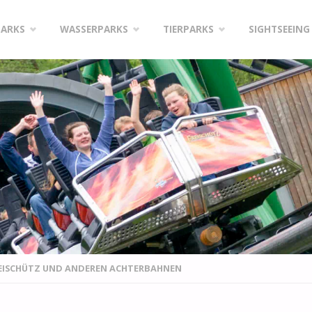
PARKS
WASSERPARKS
TIERPARKS
SIGHTSEEING
EISCHÜTZ UND ANDEREN ACHTERBAHNEN