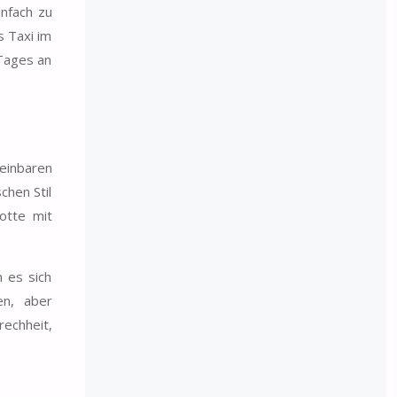
infach zu
s Taxi im
 Tages an
einbaren
chen Stil
otte mit
 es sich
n, aber
rechheit,