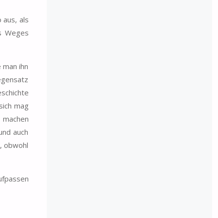
 aus, als
es Weges
e man ihn
Gegensatz
eschichte
sich mag
en machen
und auch
v, obwohl
aufpassen