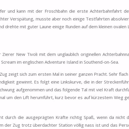
iefer und kann mit der Froschbahn die erste Achterbahnfahrt d
eichter Verspätung, musste aber noch einige Testfahrten absolvie
und drehte mit guter Laune einige Runden auf dem kleinen ovalen 
ierer New Tivoli mit dem unglaublich originellen Achterbahnn
 Scream im englischen Adventure Island in Southend-on-Sea.
Zug zeigt sich zum ersten Mal in seiner ganzen Pracht. Sehr flach 
digkeit gewinnt. Es folgt eine Linkskurve, die in der Streckenfüh
chwung aufgenommen und das folgende Tal mit viel Kraft durchf
einmal um den Lift herumführt, kurz bevor es auf kürzestem Weg 
t durch die ausgeprägten Kräfte richtig Spaß, wenn da nicht d
m der Zug trotz überdachter Station völlig nass ist und das Pers