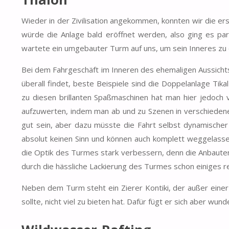
Wieder in der Zivilisation angekommen, konnten wir die er
würde die Anlage bald eröffnet werden, also ging es pa
wartete ein umgebauter Turm auf uns, um sein Inneres zu
Bei dem Fahrgeschäft im Inneren des ehemaligen Aussichts
überall findet, beste Beispiele sind die Doppelanlage Ti
zu diesen brillanten Spaßmaschinen hat man hier jedoch 
aufzuwerten, indem man ab und zu Szenen in verschiedene
gut sein, aber dazu müsste die Fahrt selbst dynamischer
absolut keinen Sinn und können auch komplett weggelass
die Optik des Turmes stark verbessern, denn die Anbauten
durch die hässliche Lackierung des Turmes schon einiges r
Neben dem Turm steht ein Zierer Kontiki, der außer eine
sollte, nicht viel zu bieten hat. Dafür fügt er sich aber wu