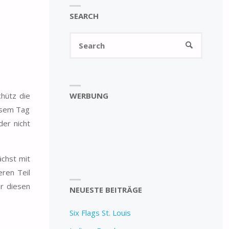
SEARCH
Search
SEARCH
for:
WERBUNG
hütz die
iesem Tag
der nicht
ächst mit
ren Teil
ir diesen
NEUESTE BEITRÄGE
Six Flags St. Louis