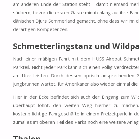
am anderen Ende der Station steht – damit niemand merkt
säubern, bevor die ersten Gäste minutenlang auf ihre Fahr
dänischen Djurs Sommerland gemacht, ohne dass wir ihn da
derartigen Kompetenzen.
Schmetterlingstanz und Wildp
Nach einer mäßigen Fahrt mit dem HUSS Airboat Schmette
Parkteil. Nicht jeder Park kann sich einen völlig verdreck
am Ufer leisten. Durch dessen optisch ansprechenden G
Jungbrunnen wartet, für Amerikaner also wieder einmal die 
Hier in der Ecke befindet sich auch der Eingang zum Wil
überhaupt lohnt, den weiten Weg hierher zu mache
kostenpflichtige Fahrgeschäfte in einem Freizeitpark, in
zumal es im oberen Teil des Parks noch eine weitere Anlage
Thalon