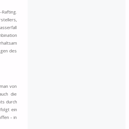
-Rafting.
tellers,
sserfall
bination
erhaltsam
lagen des
s man von
auch die
ats durch
folgt ein
ffen – in