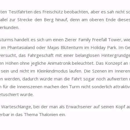
sten Testfahrten des Freischütz beobachten, aber es sah nicht so
rallel zur Strecke den Berg hinauf, denn am oberen Ende dies
 erkunden.
turms handelt es sich um einen Zierer Family Freefall Tower, wi
kal im Phantasialand oder Majas Blütenturm im Holiday Park. Im 
versucht, das Fahrgeschäft mit einer belanglosen Hintergrundg
n Höhen ohne jegliche Animatronik beleuchtet. Das Konzept an 
 sein und nicht im Kleinkindmodus laufen. Die Szenen im Inner
en werden, dadurch würde man die Fahrt sogar noch aufwerten 
 für die Innenszenen machen den Turm nicht sonderlich attrakti
etuschiert wurde.
r Warteschlange, bei der man als Erwachsener auf seinen Kopf 
nderbar in das Thema Thalonien ein.