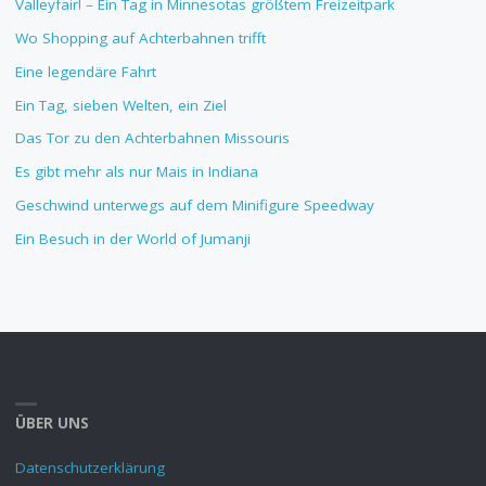
Valleyfair! – Ein Tag in Minnesotas größtem Freizeitpark
Wo Shopping auf Achterbahnen trifft
Eine legendäre Fahrt
Ein Tag, sieben Welten, ein Ziel
Das Tor zu den Achterbahnen Missouris
Es gibt mehr als nur Mais in Indiana
Geschwind unterwegs auf dem Minifigure Speedway
Ein Besuch in der World of Jumanji
ÜBER UNS
Datenschutzerklärung