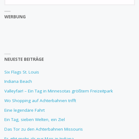
fo
WERBUNG
NEUESTE BEITRÄGE
Six Flags St. Louis
Indiana Beach
Valleyfair! – Ein Tag in Minnesotas größtem Freizeitpark
Wo Shopping auf Achterbahnen trifft
Eine legendäre Fahrt
Ein Tag, sieben Welten, ein Ziel
Das Tor zu den Achterbahnen Missouris
Es gibt mehr als nur Mais in Indiana