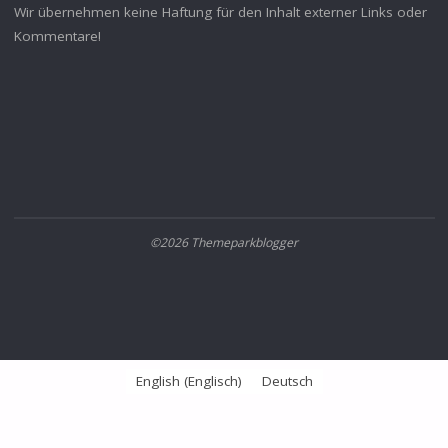
Wir übernehmen keine Haftung für den Inhalt externer Links oder
Kommentare!
©2026 Themeparkblogger
English
(
Englisch
)
Deutsch