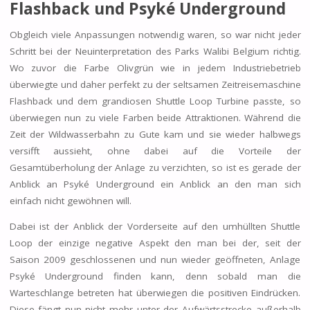
Flashback und Psyké Underground
Obgleich viele Anpassungen notwendig waren, so war nicht jeder
Schritt bei der Neuinterpretation des Parks Walibi Belgium richtig.
Wo zuvor die Farbe Olivgrün wie in jedem Industriebetrieb
überwiegte und daher perfekt zu der seltsamen Zeitreisemaschine
Flashback und dem grandiosen Shuttle Loop Turbine passte, so
überwiegen nun zu viele Farben beide Attraktionen. Während die
Zeit der Wildwasserbahn zu Gute kam und sie wieder halbwegs
versifft aussieht, ohne dabei auf die Vorteile der
Gesamtüberholung der Anlage zu verzichten, so ist es gerade der
Anblick an Psyké Underground ein Anblick an den man sich
einfach nicht gewöhnen will.
Dabei ist der Anblick der Vorderseite auf den umhüllten Shuttle
Loop der einzige negative Aspekt den man bei der, seit der
Saison 2009 geschlossenen und nun wieder geöffneten, Anlage
Psyké Underground finden kann, denn sobald man die
Warteschlange betreten hat überwiegen die positiven Eindrücken.
Diese fängt nun nicht mehr unter der Aufwärtsstrecke außerhalb