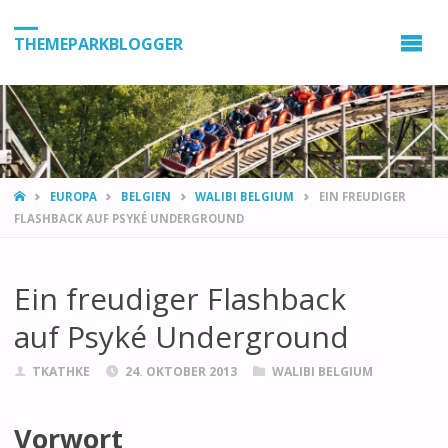
THEMEPARKBLOGGER
HOME
EUROPA
BELGIEN
WALIBI BELGIUM
EIN FREUDIGER
FLASHBACK AUF PSYKÉ UNDERGROUND
Ein freudiger Flashback
auf Psyké Underground
TKATHKE
24. OKTOBER 2013
WALIBI BELGIUM
Vorwort