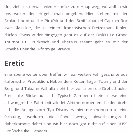
Uns zieht es derweil wieder zurück zum Hauptweg, woraufhin wir
uns weiter den Hügel hinab begeben. Hier stehen mit der
Schlauchbootrutsche Pirat’Ak und der Schiffschaukel Cap’tain Roc
zwei Klassiker, die in keinem französischen Freizeitpark fehlen
dürfen. Etwas wilder hingegen geht es auf der Disk’O Le Grand
Tournoi zu. Druckreich und überaus rasant geht es mit der
Scheibe über die U-förmige Strecke.
Eretic
Eine Ebene weiter oben treffen wir auf weitere Fahrgeschäfte aus
italienischer Produktion. Neben dem Kettenflieger Tourny und der
Berg- und Talbahn Valhalla zieht hier vor allem die Drehschaukel
Eretic alle Blicke auf sich. Typisch Zamperla bietet diese eine
schwungreiche Fahrt mit allerlei Airtimemomenten. Leider dreht
sich die Anlage vom Typ Discovery hier nur monoton in eine
Richtung, wodurch die Fahrt wenig abwechslungsreich
daherkommt; dabei sind wir hier doch gar nicht auf einer HUSS
Großschaukel. Schade!