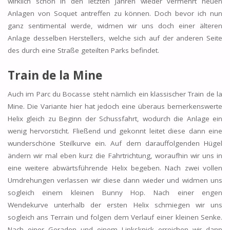
wirklich schön in den letzten Jahren wieder vermehrt neuen
Anlagen von Soquet antreffen zu können. Doch bevor ich nun
ganz sentimental werde, widmen wir uns doch einer älteren
Anlage desselben Herstellers, welche sich auf der anderen Seite
des durch eine Straße geteilten Parks befindet.
Train de la Mine
Auch im Parc du Bocasse steht nämlich ein klassischer Train de la
Mine. Die Variante hier hat jedoch eine überaus bemerkenswerte
Helix gleich zu Beginn der Schussfahrt, wodurch die Anlage ein
wenig hervorsticht. Fließend und gekonnt leitet diese dann eine
wunderschöne Steilkurve ein. Auf dem darauffolgenden Hügel
ändern wir mal eben kurz die Fahrtrichtung, woraufhin wir uns in
eine weitere abwärtsführende Helix begeben. Nach zwei vollen
Umdrehungen verlassen wir diese dann wieder und widmen uns
sogleich einem kleinen Bunny Hop. Nach einer engen
Wendekurve unterhalb der ersten Helix schmiegen wir uns
sogleich ans Terrain und folgen dem Verlauf einer kleinen Senke.
Nach einer Geraden und einem Linksknick erreichen wir dann