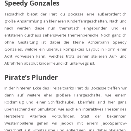
Speedy Gonzales
Tatsächlich bietet der Parc du Bocasse eine außerordentlich
große Ansammlung an kleineren Kinderfahrgeschäften. Nach und
nach werden diese nun thematisch eingebunden und es
entstehen durchaus sehenswerte Themenbereiche. Noch gänzlich
ohne Gestaltung ist dabei die kleine Achterbahn Speedy
Gonzales, welche ein überaus kompaktes Layout in Form einer
Acht vorweisen kann, welches trotz seiner steileren Auf- und
Abfahrten absolut kinderfreundlich unterwegs ist.
Pirate’s Plunder
In der hinteren Ecke des Freizeitparks Parc du Bocasse treffen wir
dann auf weitere eher größere Fahrgeschäfte, wie einem
Rockin’Tug und einer Schiffschaukel. Ebenfalls sind hier ganz
überraschend ein Simulator, wie auch ein interaktives Theater des
Herstellers Alterface vorzufinden. Statt der bekannten
Westernballerei gehen wir jedoch mit einem Jack-Sparrow-
Verschnitt auf Schatzsuche und entledigen uns dabei Skeletten.