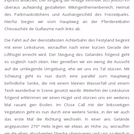
Express anlächelt. Der Eingang der Anlage befindet sich jedoch im
überaus aufwändig gestalteten Wikingerthemenbereich; Heimat
des Parkmaskottchens und Aushängeschild des Freizeitparks.
Hierfür biegen wir vom Hauptweg an der Pferdereitbahn
Chevauchée de Guillaume nach links ab.
Die Fahrt auf der dienstältesten Achterbahn des Festyland beginnt
mit einer Linkskurve, woraufhin nach einer kurzen Gerade der
Lifthügel erreicht wird. Der Steigung des Geländes folgend geht
es sogleich nach oben. Hier genießen wir ein wenig die Aussicht
auf die umliegende Umgebung, ehe wir uns ins Tal stürzen. Mit
Schwung geht es nun durch eine parallel zum Hauptweg
befindliche Senke, die mit einem kleinen Wasserfall und einem
Teich wunderbar in Szene gesetzt wurde. Weiterhin der Linkskurve
folgend erklimmen wir einen Hügel und stürzen uns ein weiteres
Mal rasant gen Boden. Im Close Call mit der linksseitigen
Vegetation geht es nun durch eine weitere Senke, in der wir auch
das erste Mal die Richtung wechseln. In einer ans Gelände
angepassten 270° Helix legen wir etwas an Höhe zu, woraufhin
wir die eben absolvierten Strecke überqueren und uns sogleich in