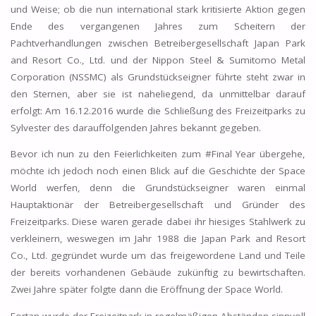
und Weise; ob die nun international stark kritisierte Aktion gegen
Ende des vergangenen Jahres zum Scheitern der
Pachtverhandlungen zwischen Betreibergesellschaft Japan Park
and Resort Co., Ltd. und der Nippon Steel & Sumitomo Metal
Corporation (NSSMC) als Grundstückseigner führte steht zwar in
den Sternen, aber sie ist naheliegend, da unmittelbar darauf
erfolgt: Am 16.12.2016 wurde die Schließung des Freizeitparks zu
Sylvester des darauffolgenden Jahres bekannt gegeben.
Bevor ich nun zu den Feierlichkeiten zum #Final Year übergehe,
möchte ich jedoch noch einen Blick auf die Geschichte der Space
World werfen, denn die Grundstückseigner waren einmal
Hauptaktionär der Betreibergesellschaft und Gründer des
Freizeitparks. Diese waren gerade dabei ihr hiesiges Stahlwerk zu
verkleinern, weswegen im Jahr 1988 die Japan Park and Resort
Co., Ltd. gegründet wurde um das freigewordene Land und Teile
der bereits vorhandenen Gebäude zukünftig zu bewirtschaften.
Zwei Jahre später folgte dann die Eröffnung der Space World.
Fortan wurde der Freizeitpark in regelmäßigen Abständen sinnvoll