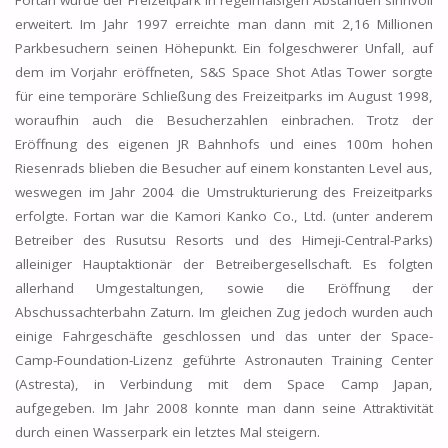
erweitert. Im Jahr 1997 erreichte man dann mit 2,16 Millionen
Parkbesuchern seinen Höhepunkt. Ein folgeschwerer Unfall, auf
dem im Vorjahr eröffneten, S&S Space Shot Atlas Tower sorgte
für eine temporäre Schließung des Freizeitparks im August 1998,
woraufhin auch die Besucherzahlen einbrachen. Trotz der
Eröffnung des eigenen JR Bahnhofs und eines 100m hohen
Riesenrads blieben die Besucher auf einem konstanten Level aus,
weswegen im Jahr 2004 die Umstrukturierung des Freizeitparks
erfolgte. Fortan war die Kamori Kanko Co., Ltd. (unter anderem
Betreiber des Rusutsu Resorts und des Himeji-Central-Parks)
alleiniger Hauptaktionär der Betreibergesellschaft. Es folgten
allerhand Umgestaltungen, sowie die Eröffnung der
Abschussachterbahn Zaturn. Im gleichen Zug jedoch wurden auch
einige Fahrgeschäfte geschlossen und das unter der Space-
Camp-Foundation-Lizenz geführte Astronauten Training Center
(Astresta), in Verbindung mit dem Space Camp Japan,
aufgegeben. Im Jahr 2008 konnte man dann seine Attraktivität
durch einen Wasserpark ein letztes Mal steigern.