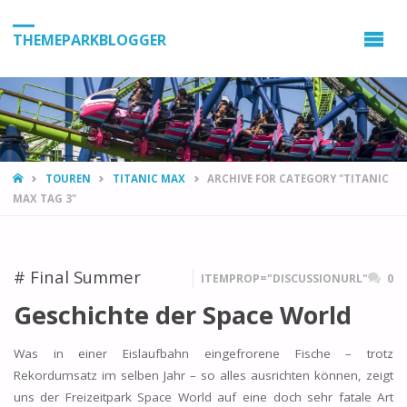
THEMEPARKBLOGGER
HOME
TOUREN
TITANIC MAX
ARCHIVE FOR CATEGORY "TITANIC
MAX TAG 3"
# Final Summer
ITEMPROP="DISCUSSIONURL"
0
Geschichte der Space World
Was in einer Eislaufbahn eingefrorene Fische – trotz
Rekordumsatz im selben Jahr – so alles ausrichten können, zeigt
uns der Freizeitpark Space World auf eine doch sehr fatale Art