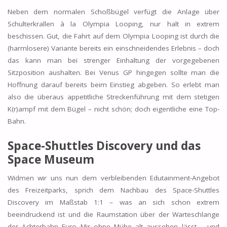
Neben dem normalen Schoßbügel verfügt die Anlage über
Schulterkrallen à la Olympia Looping, nur halt in extrem
beschissen. Gut, die Fahrt auf dem Olympia Looping ist durch die
(harmlosere) Variante bereits ein einschneidendes Erlebnis – doch
das kann man bei strenger Einhaltung der vorgegebenen
Sitzposition aushalten. Bei Venus GP hingegen sollte man die
Hoffnung darauf bereits beim Einstieg abgeben. So erlebt man
also die überaus appetitliche Streckenführung mit dem stetigen
K(r)ampf mit dem Bügel – nicht schön; doch eigentliche eine Top-
Bahn.
Space-Shuttles Discovery und das
Space Museum
Widmen wir uns nun dem verbleibenden Edutainment-Angebot
des Freizeitparks, sprich dem Nachbau des Space-Shuttles
Discovery im Maßstab 1:1 – was an sich schon extrem
beeindruckend ist und die Raumstation über der Warteschlange
der Achterbahn Euro Mir ohne Mühe alt aussehen lässt – und