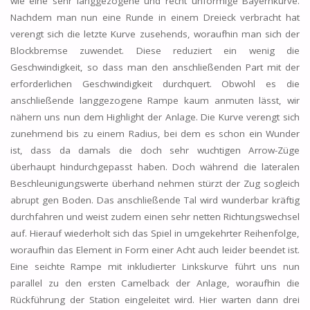
wie eine sehr langgezogene und recht unförmige Bayernkurve.
Nachdem man nun eine Runde in einem Dreieck verbracht hat
verengt sich die letzte Kurve zusehends, woraufhin man sich der
Blockbremse zuwendet. Diese reduziert ein wenig die
Geschwindigkeit, so dass man den anschließenden Part mit der
erforderlichen Geschwindigkeit durchquert. Obwohl es die
anschließende langgezogene Rampe kaum anmuten lässt, wir
nähern uns nun dem Highlight der Anlage. Die Kurve verengt sich
zunehmend bis zu einem Radius, bei dem es schon ein Wunder
ist, dass da damals die doch sehr wuchtigen Arrow-Züge
überhaupt hindurchgepasst haben. Doch während die lateralen
Beschleunigungswerte überhand nehmen stürzt der Zug sogleich
abrupt gen Boden. Das anschließende Tal wird wunderbar kräftig
durchfahren und weist zudem einen sehr netten Richtungswechsel
auf. Hierauf wiederholt sich das Spiel in umgekehrter Reihenfolge,
woraufhin das Element in Form einer Acht auch leider beendet ist.
Eine seichte Rampe mit inkludierter Linkskurve führt uns nun
parallel zu den ersten Camelback der Anlage, woraufhin die
Rückführung der Station eingeleitet wird. Hier warten dann drei