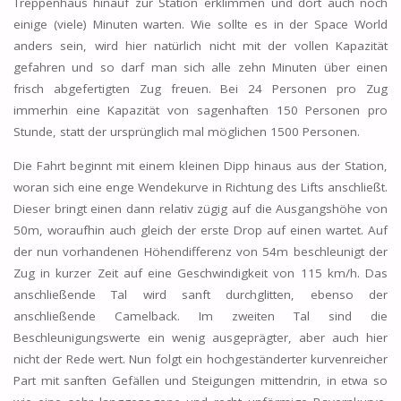
Treppenhaus hinauf zur Station erklimmen und dort auch noch
einige (viele) Minuten warten. Wie sollte es in der Space World
anders sein, wird hier natürlich nicht mit der vollen Kapazität
gefahren und so darf man sich alle zehn Minuten über einen
frisch abgefertigten Zug freuen. Bei 24 Personen pro Zug
immerhin eine Kapazität von sagenhaften 150 Personen pro
Stunde, statt der ursprünglich mal möglichen 1500 Personen.
Die Fahrt beginnt mit einem kleinen Dipp hinaus aus der Station,
woran sich eine enge Wendekurve in Richtung des Lifts anschließt.
Dieser bringt einen dann relativ zügig auf die Ausgangshöhe von
50m, woraufhin auch gleich der erste Drop auf einen wartet. Auf
der nun vorhandenen Höhendifferenz von 54m beschleunigt der
Zug in kurzer Zeit auf eine Geschwindigkeit von 115 km/h. Das
anschließende Tal wird sanft durchglitten, ebenso der
anschließende Camelback. Im zweiten Tal sind die
Beschleunigungswerte ein wenig ausgeprägter, aber auch hier
nicht der Rede wert. Nun folgt ein hochgeständerter kurvenreicher
Part mit sanften Gefällen und Steigungen mittendrin, in etwa so