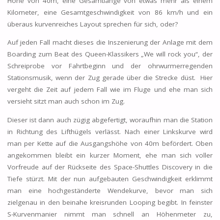
Höhe von 40m, eine Gesamtlänge von etwas mehr als einem
Kilometer, eine Gesamtgeschwindigkeit von 86 km/h und ein
überaus kurvenreiches Layout sprechen für sich, oder?
Auf jeden Fall macht dieses die Inszenierung der Anlage mit dem
Boarding zum Beat des Queen-Klassikers „We will rock you“, der
Schreiprobe vor Fahrtbeginn und der ohrwurmerregenden
Stationsmusik, wenn der Zug gerade über die Strecke düst. Hier
vergeht die Zeit auf jedem Fall wie im Fluge und ehe man sich
versieht sitzt man auch schon im Zug.
Dieser ist dann auch zügig abgefertigt, woraufhin man die Station
in Richtung des Lifthügels verlässt. Nach einer Linkskurve wird
man per Kette auf die Ausgangshöhe von 40m befördert. Oben
angekommen bleibt ein kurzer Moment, ehe man sich voller
Vorfreude auf der Rückseite des Space-Shuttles Discovery in die
Tiefe stürzt. Mit der nun aufgebauten Geschwindigkeit erklimmt
man eine hochgeständerte Wendekurve, bevor man sich
zielgenau in den beinahe kreisrunden Looping begibt. In feinster
S-Kurvenmanier nimmt man schnell an Höhenmeter zu,