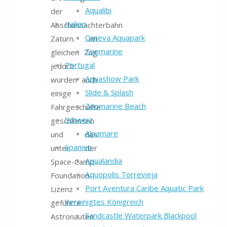
Aqualibi
der
Italien
Abschussachterbahn
Caneva Aquapark
Zaturn. Im
Zoomarine
gleichen Zug
Portugal
jedoch
Aquashow Park
wurden auch
Slide & Splash
einige
Zoomarine Beach
Fahrgeschäfte
Schweiz
geschlossen
Alpamare
und das
Spanien
unter der
Aqualandia
Space-Camp-
Aquopolis Torrevieja
Foundation-
Port Aventura Caribe Aquatic Park
Lizenz
Vereinigtes Königreich
geführte
Sandcastle Waterpark Blackpool
Astronauten