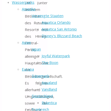
Wasserparks
Ltd. (unter
Amerika
anderem
Vereinigte Staaten
Betreiber
Aquatica Orlando
des Rusutsu
Aquatica San Antonio
Resorts und
Disney’s Blizzard Beach
des Himeji-
Asien
Central-
Japan
Parks)
Joyful Waterpark
alleiniger
The Boon
Hauptaktionär
Europa
der
Dänemark
Betreibergesellschaft.
Aqualand
Es folgten
Vandland
allerhand
Deutschland
Umgestaltungen,
Rulantica
sowie die
Frankreich
Eröffnung