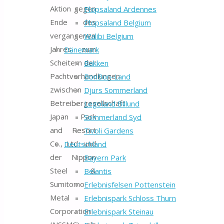
Aktion gegen
Plopsaland Ardennes
Ende des
Plopsaland Belgium
vergangenen
Walibi Belgium
Jahres zum
Dänemark
Scheitern der
Bakken
Pachtverhandlungen
BonBon-Land
zwischen
Djurs Sommerland
Betreibergesellschaft
Legoland Billund
Japan Park
Sommerland Syd
and Resort
Tivoli Gardens
Co., Ltd. und
Deutschland
der Nippon
Bayern Park
Steel &
Belantis
Sumitomo
Erlebnisfelsen Pottenstein
Metal
Erlebnispark Schloss Thurn
Corporation
Erlebnispark Steinau