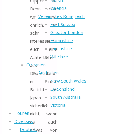
Murcia
Clipper an.
Valencia
Denn seien
Vereinigtes Königreich
wir mal
East Sussex
ehrlich, so
Greater London
sehr
Hampshire
interessiert
Lancashire
euch eine
Wiltshire
Achterbahn
Ozeanien
aus
Australien
Deutschland
New South Wales
in einem
Queensland
Bericht aus
South Australia
Japan
Victoria
sicherlich
Touren
nicht, wenn
Diverses
es auch
Deutsch
etwas von