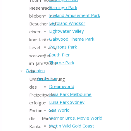
Flamingo Park
Riesenrads
Funland Amusement Park
blieben die
Legoland Windsor
Besucher auf
Lightwater Valley
einem
Oakwood Theme Park
konstanten
Paultons Park
Level aus,
South Pier
weswegen
Thorpe Park
im Jahr 2004
Ozeanien
die
Australien
Umstrukturierung
Dreamworld
des
Luna Park Melbourne
Freizeitparks
Luna Park Sydney
erfolgte.
Sea World
Fortan war
Warner Bros. Movie World
die Kamori
Wet n Wild Gold Coast
Kanko Co.,