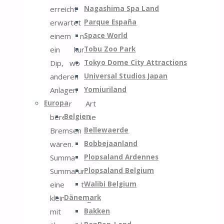
Nagashima Spa Land
erreicht
Parque España
erwartet
Space World
einem noch
Tobu Zoo Park
ein kurzer
Tokyo Dome City Attractions
Dip, wo bei
Universal Studios Japan
anderen
Yomiuriland
Anlagen
Europa
dieser Art
Belgien
bereits die
Bellewaerde
Bremsen
Bobbejaanland
wären.
Plopsaland Ardennes
Summa
Plopsaland Belgium
Summarum
Walibi Belgium
eine tolle
Dänemark
kleine Anlage
Bakken
mit