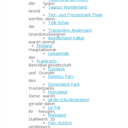
der Space
Taunus Wunderland
World
Tier- und Freizeitpark Thüle
werfen, denn
Tolk-Schau
die
Trampolino Andernach
Grundstückseigner
Wunderland Kalkar
waren einmal
Finnland
Hauptaktionär
Linnanmäki
der
Frankreich
Betreibergesellschaft
Cigoland
und Gründer
Dennlys Parc
des
Disneyland Park
Freizeitparks.
Festyland
Diese waren
Jardin d’Acclimatation
gerade dabei
Le Pal
ihr hiesiges
Nigloland
Stahlwerk zu
Parc Astérix
verkleinern,