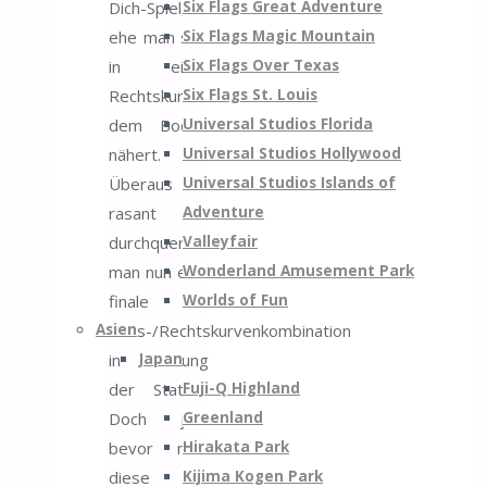
Six Flags Great Adventure
Dich-Spiel,
Six Flags Magic Mountain
ehe man sich
Six Flags Over Texas
in einer
Six Flags St. Louis
Rechtskurve
Universal Studios Florida
dem Boden
Universal Studios Hollywood
nähert.
Universal Studios Islands of
Überaus
Adventure
rasant
Valleyfair
durchquert
Wonderland Amusement Park
man nun eine
Worlds of Fun
finale
Asien
Links-/Rechtskurvenkombination
Japan
in Richtung
Fuji-Q Highland
der Station.
Greenland
Doch just
Hirakata Park
bevor man
Kijima Kogen Park
diese