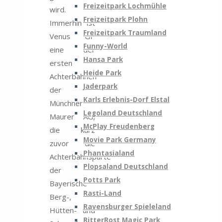
Freizeitpark Lochmühle
wird.
Freizeitpark Plohn
Immerhin ist
Freizeitpark Traumland
Venus GP
Funny-World
eine der
Hansa Park
ersten
Heide Park
Achterbahnen
Jaderpark
der
Karls Erlebnis-Dorf Elstal
Münchner
Legoland Deutschland
Maurer AG,
McPlay Freudenberg
die kurz
Movie Park Germany
zuvor die
Phantasialand
Achterbahnsparte
Plopsaland Deutschland
der
Potts Park
Bayerische
Rasti-Land
Berg-,
Ravensburger Spieleland
Hütten- und
RitterRost Magic Park