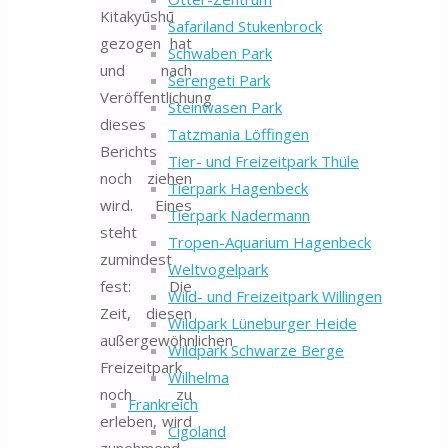
Kitakyūshū
Safariland Stukenbrock
gezogen hat
Schwaben Park
und nach
Serengeti Park
Veröffentlichung
Steinwasen Park
dieses
Tatzmania Löffingen
Berichts
Tier- und Freizeitpark Thüle
noch ziehen
Tierpark Hagenbeck
wird. Eines
Tierpark Nadermann
steht
Tropen-Aquarium Hagenbeck
zumindest
Weltvogelpark
fest: Die
Wild- und Freizeitpark Willingen
Zeit, diesen
Wildpark Lüneburger Heide
außergewöhnlichen
Wildpark Schwarze Berge
Freizeitpark
Wilhelma
noch zu
Frankreich
erleben, wird
Cigoland
zunehmend