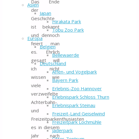
Das Ende
Asien
der
Japan
Geschichte
Hirakata Park
ist bekannt
Tobu Zoo Park
und dennoch
Europa
feiert man
Belgien
es. Ehrlich
Bellewaerde
gesagt will
Deutschland
ich nicht
Affen- und Vogelpark
wissen wie
Bayern Park
viele
Erlebnis-Zoo Hannover
verzweifelte
Erlebnispark Schloss Thurn
Achterbahn-
Erlebnispark Steinau
und
Freizeit-Land Geiselwind
Freizeitparkenthusiasten
Freizeitpark Lochmühle
es in diesem
Jaderpark
Jahr nach
Otter-Zentrum