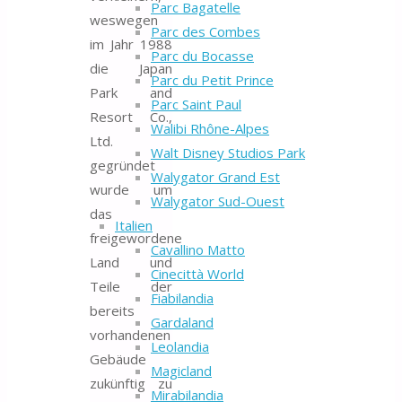
Parc Bagatelle
weswegen
Parc des Combes
im Jahr 1988
Parc du Bocasse
die Japan
Parc du Petit Prince
Park and
Parc Saint Paul
Resort Co.,
Walibi Rhône-Alpes
Ltd.
Walt Disney Studios Park
gegründet
Walygator Grand Est
wurde um
Walygator Sud-Ouest
das
Italien
freigewordene
Cavallino Matto
Land und
Cinecittà World
Teile der
Fiabilandia
bereits
Gardaland
vorhandenen
Leolandia
Gebäude
Magicland
zukünftig zu
Mirabilandia