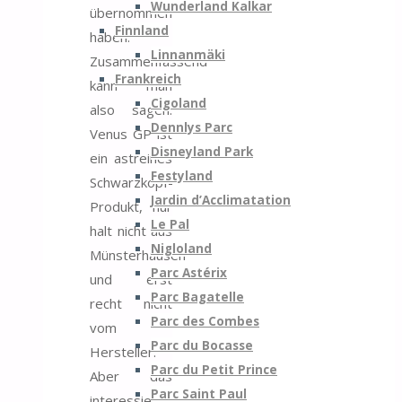
Wunderland Kalkar
übernommen
Finnland
haben.
Linnanmäki
Zusammenfassend
Frankreich
kann man
Cigoland
also sagen:
Dennlys Parc
Venus GP ist
Disneyland Park
ein astreines
Festyland
Schwarzkopf-
Jardin d’Acclimatation
Produkt, nur
Le Pal
halt nicht aus
Nigloland
Münsterhausen
Parc Astérix
und erst
Parc Bagatelle
recht nicht
Parc des Combes
vom
Parc du Bocasse
Hersteller.
Parc du Petit Prince
Aber das
Parc Saint Paul
interessiert