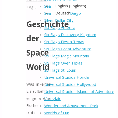
Back
English
(
Englisch
)
SeaWorld San Antonio
Tag 3
to
Deutsch
SeaWorld San Diego
Top
Silver Dollar City
Geschichte
Six Flags America
Six Flags Discovery Kingdom
der
Six Flags Fiesta Texas
Six Flags Great Adventure
Space
Six Flags Magic Mountain
Six Flags Over Texas
World
Six Flags St. Louis
Universal Studios Florida
Was in einer
Universal Studios Hollywood
Eislaufbahn
Universal Studios Islands of Adventure
eingefrorene
Valleyfair
Fische –
Wonderland Amusement Park
trotz
Worlds of Fun