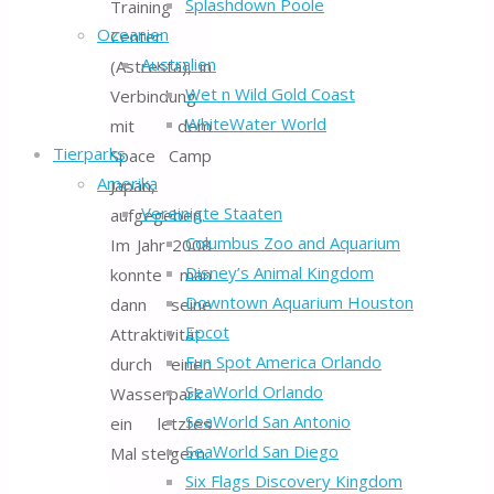
Splashdown Poole
Training
Ozeanien
Center
Australien
(Astresta), in
Wet n Wild Gold Coast
Verbindung
WhiteWater World
mit dem
Tierparks
Space Camp
Amerika
Japan,
Vereinigte Staaten
aufgegeben.
Columbus Zoo and Aquarium
Im Jahr 2008
Disney’s Animal Kingdom
konnte man
Downtown Aquarium Houston
dann seine
Epcot
Attraktivität
Fun Spot America Orlando
durch einen
SeaWorld Orlando
Wasserpark
SeaWorld San Antonio
ein letztes
SeaWorld San Diego
Mal steigern.
Six Flags Discovery Kingdom