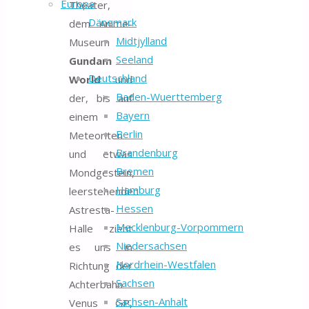
Europa
Theater,
Dänemark
dem Anime-
Midtjylland
Museum
Seeland
Gundam
Deutschland
World
und
Baden-Wuerttemberg
der, bis auf
Bayern
einem
Berlin
Meteoriten
Brandenburg
und etwas
Bremen
Mondgestein,
Hamburg
leerstehenden
Hessen
Astresta-
Mecklenburg-Vorpommern
Halle zieht
Niedersachsen
es uns in
Nordrhein-Westfalen
Richtung der
Sachsen
Achterbahn
Sachsen-Anhalt
Venus GP,