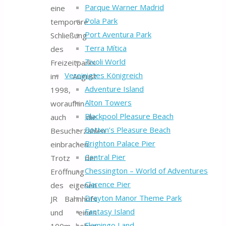
Parque Warner Madrid
eine
Pola Park
temporäre
Port Aventura Park
Schließung
Terra Mítica
des
Tivoli World
Freizeitparks
Vereinigtes Königreich
im August
Adventure Island
1998,
Alton Towers
woraufhin
Blackpool Pleasure Beach
auch die
Botton’s Pleasure Beach
Besucherzahlen
Brighton Palace Pier
einbrachen.
Central Pier
Trotz der
Chessington – World of Adventures
Eröffnung
Clarence Pier
des eigenen
Drayton Manor Theme Park
JR Bahnhofs
Fantasy Island
und eines
Flamingo Land
100m hohen