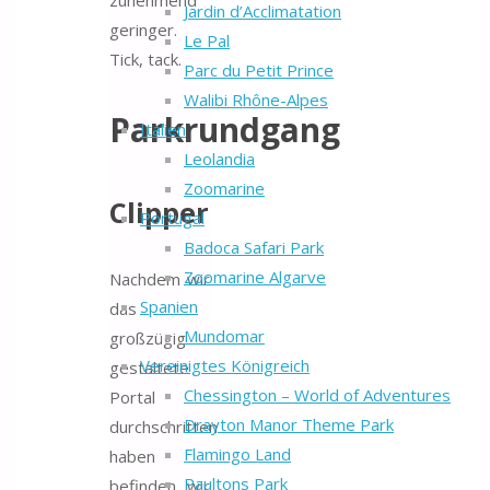
Jardin d’Acclimatation
geringer.
Le Pal
Tick, tack.
Parc du Petit Prince
Walibi Rhône-Alpes
Parkrundgang
Italien
Leolandia
Zoomarine
Clipper
Portugal
Badoca Safari Park
Zoomarine Algarve
Nachdem wir
Spanien
das
Mundomar
großzügig
Vereinigtes Königreich
gestaltete
Chessington – World of Adventures
Portal
Drayton Manor Theme Park
durchschritten
Flamingo Land
haben
Paultons Park
befinden wir