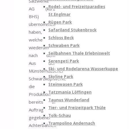
Salzwerke
Rodel- und Freizeitparadies
AG (kurz
St.Englmar
BHS)
Rügen Park
übernommen
Safariland Stukenbrock
haben,
Schloss Beck
welche
Schwaben Park
wiederum
Seilbahnen Thale Erlebniswelt
nach dem
Serengeti Park
Aus der
Ski- und Rodelarena Wasserkuppe
Münsterhausener
Skyline Park
Schwarzkopfwerke
Steinwasen Park
die
Tatzmania Löffingen
Produktion
Taunus Wunderland
bereits in
Tier- und Freizeitpark Thüle
Auftrag
Tolk-Schau
gegebener
Trampolino Andernach
Achterbahnen