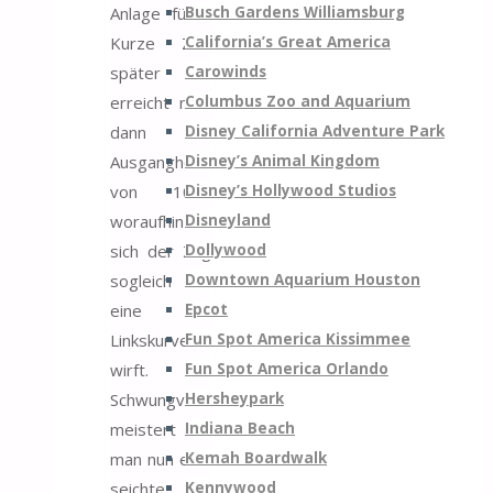
Busch Gardens Williamsburg
Anlage führt.
California’s Great America
Kurze Zeit
Carowinds
später
Columbus Zoo and Aquarium
erreicht man
Disney California Adventure Park
dann die
Disney’s Animal Kingdom
Ausganghöhe
Disney’s Hollywood Studios
von 10m,
Disneyland
woraufhin
Dollywood
sich der Zug
Downtown Aquarium Houston
sogleich in
Epcot
eine
Fun Spot America Kissimmee
Linkskurve
Fun Spot America Orlando
wirft.
Hersheypark
Schwungvoll
Indiana Beach
meistert
Kemah Boardwalk
man nun eine
Kennywood
seichte