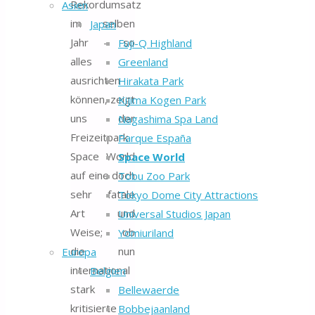
Rekordumsatz
Asien
im selben
Japan
Jahr – so
Fuji-Q Highland
alles
Greenland
ausrichten
Hirakata Park
können, zeigt
Kijima Kogen Park
uns der
Nagashima Spa Land
Freizeitpark
Parque España
Space World
Space World
auf eine doch
Tobu Zoo Park
sehr fatale
Tokyo Dome City Attractions
Art und
Universal Studios Japan
Weise; ob
Yomiuriland
die nun
Europa
international
Belgien
stark
Bellewaerde
kritisierte
Bobbejaanland