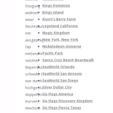
Kings Dominion
Steigung und
Kings Island
widmet sich
Knott’s Berry Farm
einer
Legoland California
Rechtskurve
Magic Kingdom
mit
New York, New York
ausgeprägten
Nickelodeon Universe
Dip
Pacific Park
mittendrin. In
Santa Cruz Beach Boardwalk
seichter
SeaWorld Orlando
Bayernkurvenmanier
SeaWorld San Antonio
schwebt man
SeaWorld San Diego
nun durch ein
Silver Dollar City
hochgeständertes
Six Flags America
doppeltes
Six Flags Discovery Kingdom
Kurven-
Six Flags Fiesta Texas
Wechsel-