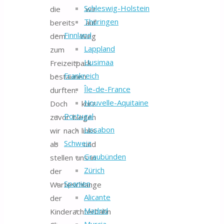
Schleswig-Holstein
die wir
Thüringen
bereits auf
Finnland
dem Weg
Lappland
zum
Uusimaa
Freizeitpark
Frankreich
bestaunen
Île-de-France
durften.
Nouvelle-Aquitaine
Doch kurz
Portugal
zuvor biegen
Lissabon
wir nach links
Schweiz
ab und
Graubünden
stellen uns in
Zürich
der
Spanien
Warteschlange
Alicante
der
Madrid
Kinderachterbahn