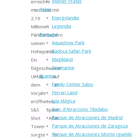
Wiener Prater
erreichte
Polen
man dann mit
Energylandia
2,16
Legendia
Millionen
Portugal
Parkbesuchern
Aquashow Park
seinen
Badoca Safari Park
Höhepunkt.
Magikland
Ein
Zoomarine
folgeschwerer
Spanien
Unfall, auf
Family Center Salou
dem im
Ferrari Land
Vorjahr
Isla Mágica
eröffneten,
Parc d’Atraccions Tibidabo
S&S Space
Parque de Atracciones de Madrid
Shot Atlas
Parque de Atracciones de Zaragoza
Tower
Parque de Atracciones Monte Igueldo
sorgte für