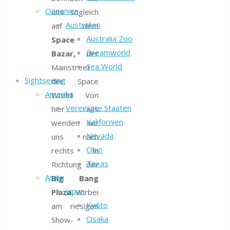
Ozeanien
uns sogleich
Australien
auf dem
Australia Zoo
Space
Dreamworld
Bazar,
der
Sea World
Mainstreet
Sightseeing
der Space
Amerika
World. Von
Vereinigte Staaten
hier aus
Kalifornien
wenden wir
Nevada
uns nach
Ohio
rechts in
Texas
Richtung der
Asien
Big Bang
Japan
Plaza.
Vorbei
Kyōto
am riesigen
Osaka
Show-