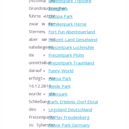
(NSSMC) als
Erlebnispark Tripsdrill
Grundstückseigner
Erse Park
führte steht
Europa Park
zwar in den
Familienpark Herne
Sternen,
Fort Fun Abenteuerland
aber sie ist
Freizeit-Land Geiselwind
naheliegend,
Freizeitpark Lochmühle
da
Freizeitpark Plohn
unmittelbar
Freizeitpark Traumland
darauf
Funny-World
erfolgt: Am
Hansa Park
16.12.2016
Heide Park
wurde die
Jaderpark
Schließung
Karls Erlebnis-Dorf Elstal
des
Legoland Deutschland
Freizeitparks
McPlay Freudenberg
zu Sylvester
Movie Park Germany