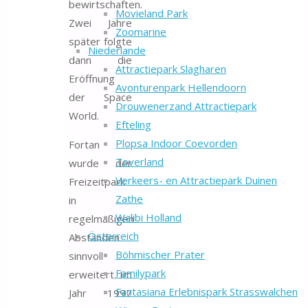
bewirtschaften.
Movieland Park
Zwei Jahre
Zoomarine
später folgte
Niederlande
dann die
Attractiepark Slagharen
Eröffnung
Avonturenpark Hellendoorn
der Space
Drouwenerzand Attractiepark
World.
Efteling
Plopsa Indoor Coevorden
Fortan
Toverland
wurde der
Verkeers- en Attractiepark Duinen
Freizeitpark
Zathe
in
Walibi Holland
regelmäßigen
Österreich
Abständen
Böhmischer Prater
sinnvoll
Familypark
erweitert. Im
Fantasiana Erlebnispark Strasswalchen
Jahr 1997