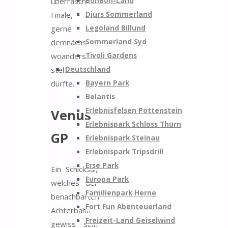
BonBon-Land
überraschenden
Djurs Sommerland
Finale, die
Legoland Billund
gerne
Sommerland Syd
demnächst
Tivoli Gardens
woanders
Deutschland
stehen
Bayern Park
dürfte.
Belantis
Erlebnisfelsen Pottenstein
Venus
Erlebnispark Schloss Thurn
GP
Erlebnispark Steinau
Erlebnispark Tripsdrill
Erse Park
Ein Schicksal,
Europa Park
welches der
Familienpark Herne
benachbarten
Fort Fun Abenteuerland
Achterbahn
Freizeit-Land Geiselwind
gewiss sein