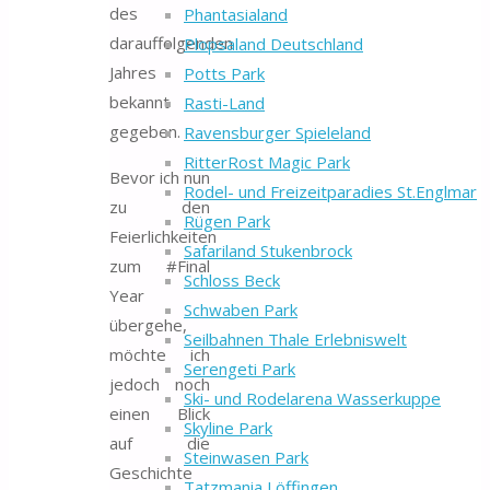
des
Phantasialand
darauffolgenden
Plopsaland Deutschland
Jahres
Potts Park
bekannt
Rasti-Land
gegeben.
Ravensburger Spieleland
RitterRost Magic Park
Bevor ich nun
Rodel- und Freizeitparadies St.Englmar
zu den
Rügen Park
Feierlichkeiten
Safariland Stukenbrock
zum #Final
Schloss Beck
Year
Schwaben Park
übergehe,
Seilbahnen Thale Erlebniswelt
möchte ich
Serengeti Park
jedoch noch
Ski- und Rodelarena Wasserkuppe
einen Blick
Skyline Park
auf die
Steinwasen Park
Geschichte
Tatzmania Löffingen