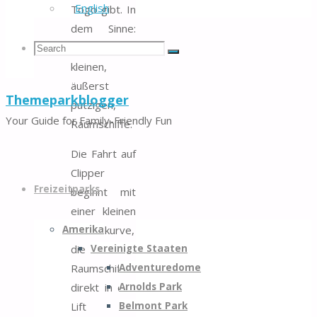
English
Togo gibt. In
dem Sinne:
Search
Search
Hinein in die
Search
kleinen,
äußerst
Themeparkblogger
putzigen,
for:
Your Guide for Family-Friendly Fun
Raumschiffe.
Die Fahrt auf
Skip
Clipper
to
Freizeitparks
beginnt mit
content
einer kleinen
Amerika
Rechtskurve,
Vereinigte Staaten
die den
Adventuredome
Raumschiffverbund
Arnolds Park
direkt in den
Belmont Park
Lift der