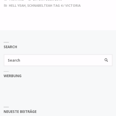
HELL YEAH, SCHNABELTEAH TAG 4
/
VICTORIA
SEARCH
Se
SEARC
fo
WERBUNG
NEUESTE BEITRÄGE