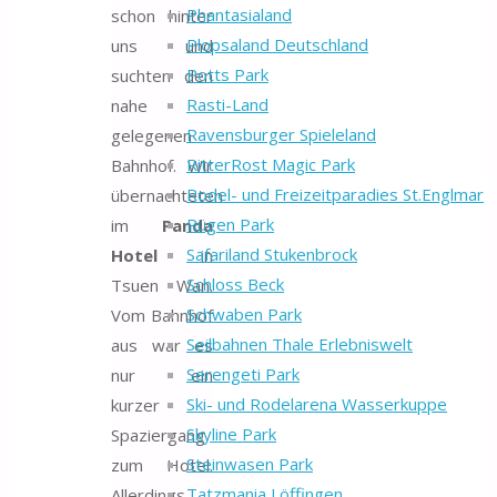
Phantasialand
schon hinter
Plopsaland Deutschland
uns und
Potts Park
suchten den
Rasti-Land
nahe
Ravensburger Spieleland
gelegenen
RitterRost Magic Park
Bahnhof. Wir
Rodel- und Freizeitparadies St.Englmar
übernachteten
Rügen Park
im
Panda
Safariland Stukenbrock
Hotel
in
Schloss Beck
Tsuen Wan.
Schwaben Park
Vom Bahnhof
Seilbahnen Thale Erlebniswelt
aus war es
Serengeti Park
nur ein
Ski- und Rodelarena Wasserkuppe
kurzer
Skyline Park
Spaziergang
Steinwasen Park
zum Hotel.
Tatzmania Löffingen
Allerdings