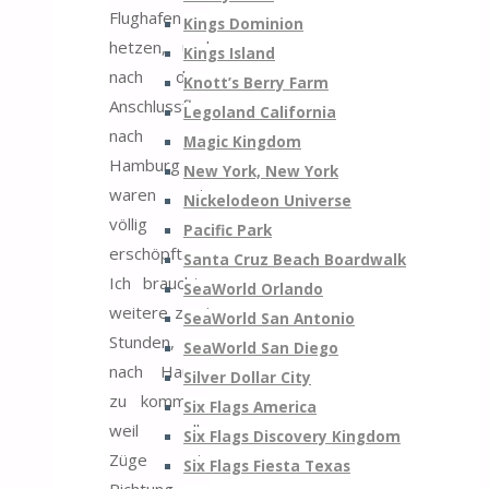
Flughafen
Kings Dominion
hetzen, und
Kings Island
nach dem
Knott’s Berry Farm
Anschlussflug
Legoland California
nach
Magic Kingdom
Hamburg
New York, New York
waren wir
Nickelodeon Universe
völlig
Pacific Park
erschöpft.
Santa Cruz Beach Boardwalk
Ich brauchte
SeaWorld Orlando
weitere zwei
SeaWorld San Antonio
Stunden, um
SeaWorld San Diego
nach Hause
Silver Dollar City
zu kommen,
Six Flags America
weil alle
Six Flags Discovery Kingdom
Züge in
Six Flags Fiesta Texas