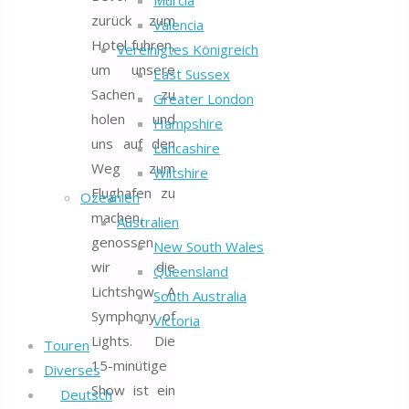
Murcia
zurück zum
Valencia
Hotel fuhren,
Vereinigtes Königreich
um unsere
East Sussex
Sachen zu
Greater London
holen und
Hampshire
uns auf den
Lancashire
Weg zum
Wiltshire
Flughafen zu
Ozeanien
machen,
Australien
genossen
New South Wales
wir die
Queensland
Lichtshow A
South Australia
Symphony of
Victoria
Lights. Die
Touren
15-minütige
Diverses
Show ist ein
Deutsch