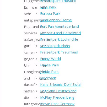
Erlebnispark Tripsdrill
Fluggesellschaft.
Erse Park
Es war ein
Europa Park
sehr
Familienpark Herne
entspannter
Fort Fun Abenteuerland
Flug, und der
Freizeit-Land Geiselwind
Service war
Freizeitpark Lochmühle
außergewöhnlich
Freizeitpark Plohn
gut. Wir
Freizeitpark Traumland
kamen
Funny-World
gegen 17
Hansa Park
Uhr in
Heide Park
Hongkong an
Jaderpark
und kurz
Karls Erlebnis-Dorf Elstal
darauf
Legoland Deutschland
hatten wir
McPlay Freudenberg
die
Movie Park Germany
Integration