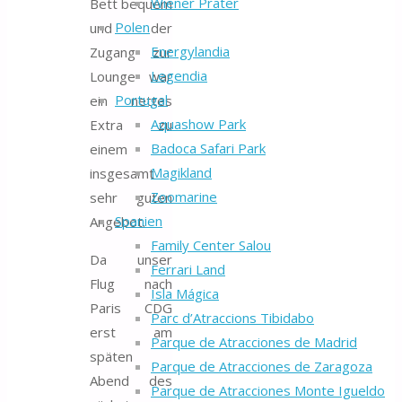
Wiener Prater
Bett bequem
Polen
und der
Energylandia
Zugang zur
Legendia
Lounge war
Portugal
ein nettes
Aquashow Park
Extra zu
Badoca Safari Park
einem
Magikland
insgesamt
Zoomarine
sehr guten
Spanien
Angebot.
Family Center Salou
Da unser
Ferrari Land
Flug nach
Isla Mágica
Paris CDG
Parc d’Atraccions Tibidabo
erst am
Parque de Atracciones de Madrid
späten
Parque de Atracciones de Zaragoza
Abend des
Parque de Atracciones Monte Igueldo