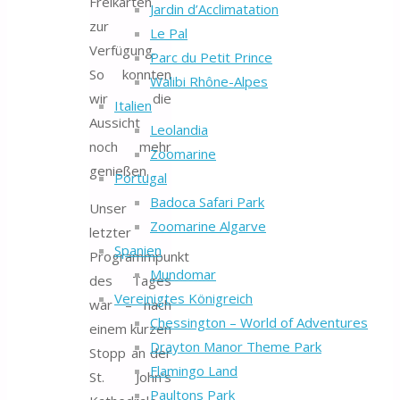
Freikarten
Jardin d’Acclimatation
zur
Le Pal
Verfügung.
Parc du Petit Prince
So konnten
Walibi Rhône-Alpes
wir die
Italien
Aussicht
Leolandia
noch mehr
Zoomarine
genießen.
Portugal
Badoca Safari Park
Unser
Zoomarine Algarve
letzter
Spanien
Programmpunkt
Mundomar
des Tages
Vereinigtes Königreich
war – nach
Chessington – World of Adventures
einem kurzen
Drayton Manor Theme Park
Stopp an der
Flamingo Land
St. John’s
Paultons Park