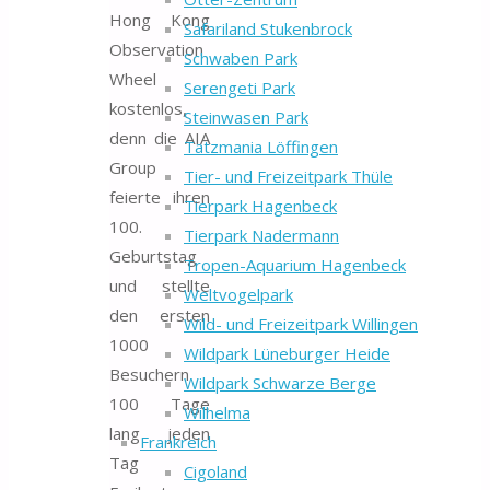
Hong Kong
Safariland Stukenbrock
Observation
Schwaben Park
Wheel
Serengeti Park
kostenlos,
Steinwasen Park
denn die AIA
Tatzmania Löffingen
Group
Tier- und Freizeitpark Thüle
feierte ihren
Tierpark Hagenbeck
100.
Tierpark Nadermann
Geburtstag
Tropen-Aquarium Hagenbeck
und stellte
Weltvogelpark
den ersten
Wild- und Freizeitpark Willingen
1000
Wildpark Lüneburger Heide
Besuchern
Wildpark Schwarze Berge
100 Tage
Wilhelma
lang jeden
Frankreich
Tag
Cigoland