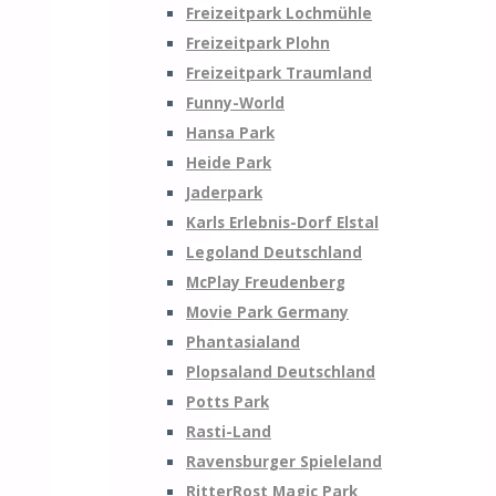
Freizeitpark Lochmühle
Freizeitpark Plohn
Freizeitpark Traumland
Funny-World
Hansa Park
Heide Park
Jaderpark
Karls Erlebnis-Dorf Elstal
Legoland Deutschland
McPlay Freudenberg
Movie Park Germany
Phantasialand
Plopsaland Deutschland
Potts Park
Rasti-Land
Ravensburger Spieleland
RitterRost Magic Park