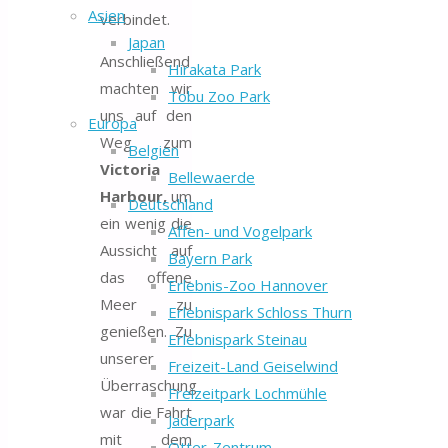
Asien
verbindet.
Japan
Anschließend
Hirakata Park
machten wir
Tobu Zoo Park
uns auf den
Europa
Weg zum
Belgien
Victoria
Bellewaerde
Harbour,
um
Deutschland
ein wenig die
Affen- und Vogelpark
Aussicht auf
Bayern Park
das offene
Erlebnis-Zoo Hannover
Meer zu
Erlebnispark Schloss Thurn
genießen. Zu
Erlebnispark Steinau
unserer
Freizeit-Land Geiselwind
Überraschung
Freizeitpark Lochmühle
war die Fahrt
Jaderpark
mit dem
Otter-Zentrum