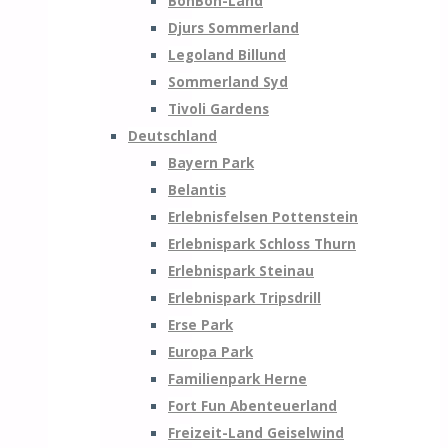
BonBon-Land
Djurs Sommerland
Legoland Billund
Sommerland Syd
Tivoli Gardens
Deutschland
Bayern Park
Belantis
Erlebnisfelsen Pottenstein
Erlebnispark Schloss Thurn
Erlebnispark Steinau
Erlebnispark Tripsdrill
Erse Park
Europa Park
Familienpark Herne
Fort Fun Abenteuerland
Freizeit-Land Geiselwind