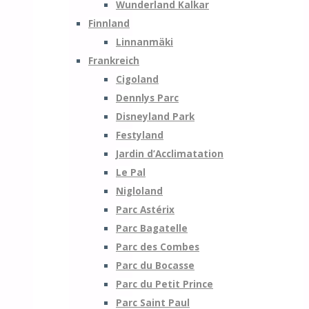
Wunderland Kalkar
Finnland
Linnanmäki
Frankreich
Cigoland
Dennlys Parc
Disneyland Park
Festyland
Jardin d’Acclimatation
Le Pal
Nigloland
Parc Astérix
Parc Bagatelle
Parc des Combes
Parc du Bocasse
Parc du Petit Prince
Parc Saint Paul