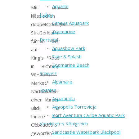
Aqualibi
Mit der
Italien
klassischen
Caneva Aquapark
doppelstöckigen
Zoomarine
Straßenbahn
Portugal
fuhren wir
Aquashow Park
auf der
Slide & Splash
King’s Road
Zoomarine Beach
in Richtung
Schweiz
Western
Alpamare
Market.
Spanien
Nachdem wir
Aqualandia
einen kurzen
Aquopolis Torrevieja
Blick ins
Port Aventura Caribe Aquatic Park
Innere des
Vereinigtes Königreich
Gebäudes
Sandcastle Waterpark Blackpool
geworfen