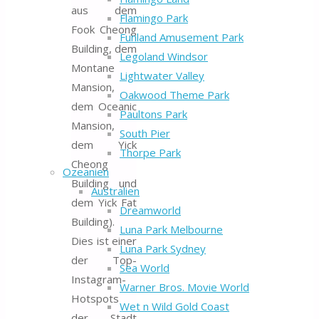
aus dem
Flamingo Park
Fook Cheong
Funland Amusement Park
Building, dem
Legoland Windsor
Montane
Lightwater Valley
Mansion,
Oakwood Theme Park
dem Oceanic
Paultons Park
Mansion,
South Pier
dem Yick
Thorpe Park
Cheong
Ozeanien
Building und
Australien
dem Yick Fat
Dreamworld
Building).
Luna Park Melbourne
Dies ist einer
Luna Park Sydney
der Top-
Sea World
Instagram-
Warner Bros. Movie World
Hotspots
Wet n Wild Gold Coast
der Stadt