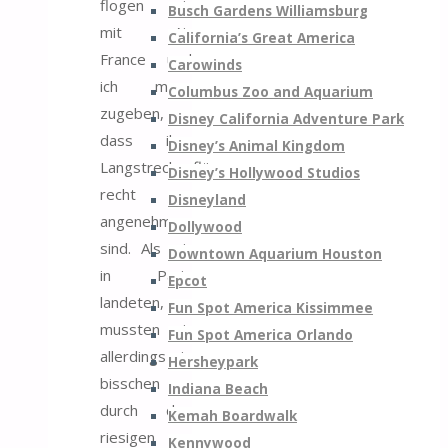
flogen wir
Busch Gardens Williamsburg
mit Air
California’s Great America
France und
Carowinds
ich muss
Columbus Zoo and Aquarium
zugeben,
Disney California Adventure Park
dass ihre
Disney’s Animal Kingdom
Langstreckenflüge
Disney’s Hollywood Studios
recht
Disneyland
angenehm
Dollywood
sind. Als wir
Downtown Aquarium Houston
in Paris
Epcot
landeten,
Fun Spot America Kissimmee
mussten wir
Fun Spot America Orlando
allerdings ein
Hersheypark
bisschen
Indiana Beach
durch den
Kemah Boardwalk
riesigen
Kennywood