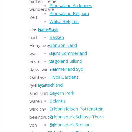
hatten eine
Plopsaland Ardennes
wunderbare
Plopsaland Belgium
Zeit.
Walibi Belgium
Dänemark
Unser Flug
Bakken
nach
BonBon-Land
Hongkong
Djurs Sommerland
war das
Legoland Billund
erste Mal,
Sommerland Syd
dass wir mit
Tivoli Gardens
Qantas
Deutschland
geflogen
Bayern Park
sind und wir
Belantis
waren
Erlebnisfelsen Pottenstein
wirklich
Erlebnispark Schloss Thurn
beeindruckt
Erlebnispark Steinau
von der