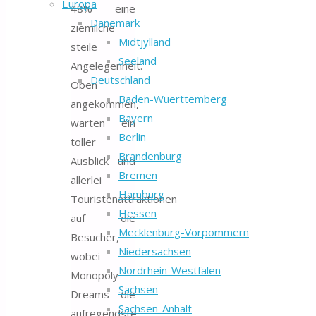
Europa
48% eine
Dänemark
ziemliche
Midtjylland
steile
Seeland
Angelegenheit.
Deutschland
Oben
Baden-Wuerttemberg
angekommen,
Bayern
warten ein
Berlin
toller
Brandenburg
Ausblick und
Bremen
allerlei
Hamburg
Touristenattraktionen
Hessen
auf die
Mecklenburg-Vorpommern
Besucher,
Niedersachsen
wobei
Nordrhein-Westfalen
Monopoly
Sachsen
Dreams die
Sachsen-Anhalt
aufregendste