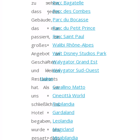
Parc Bagatelle
zu sehen,
Parc des Combes
dass jedes
Parc du Bocasse
Gebäude,
Parc du Petit Prince
das man
Parc Saint Paul
passiert, ein
Walibi Rhône-Alpes
großes
Walt Disney Studios Park
Angebot an
Walygator Grand Est
Geschäften
Walygator Sud-Ouest
und kleinen
Italien
Restaurants
Cavallino Matto
hat. Als wir
Cinecittà World
uns
Fiabilandia
schließlich ins
Gardaland
Hotel
Leolandia
begaben,
Magicland
wurde uns
Mirabilandia
gesagt, dass