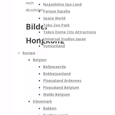
mich
Nagashima Spa Land
abzuholen.
Parque España
Space World
Bilder
Tobu Zoo Park
Tokyo Dome City Attractions
Hongkong
Universal Studios Japan
Yomiuriland
Europa
Belgien
Bellewaerde
Bobbejaanland
Plopsaland Ardennes
Plopsaland Belgium
Walibi Belgium
Dänemark
Bakken