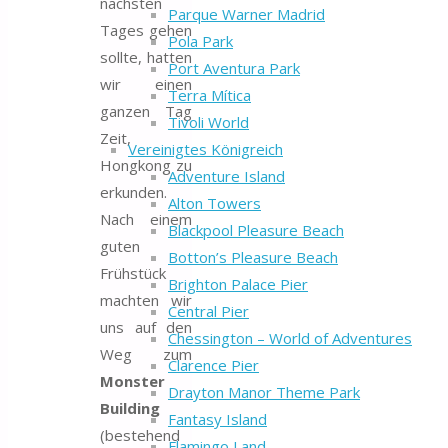
nächsten
Parque Warner Madrid
Tages gehen
Pola Park
sollte, hatten
Port Aventura Park
wir einen
Terra Mítica
ganzen Tag
Tivoli World
Zeit,
Vereinigtes Königreich
Hongkong zu
Adventure Island
erkunden.
Alton Towers
Nach einem
Blackpool Pleasure Beach
guten
Botton’s Pleasure Beach
Frühstück
Brighton Palace Pier
machten wir
Central Pier
uns auf den
Chessington – World of Adventures
Weg zum
Clarence Pier
Monster
Drayton Manor Theme Park
Building
Fantasy Island
(bestehend
Flamingo Land