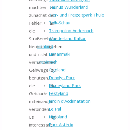
Taunus Wunderland
machten wir
Tier- und Freizeitpark Thüle
zunächst den
Tolk-Schau
Fehler, auf
Trampolino Andernach
die
Wunderland Kalkar
Straßenebene
Finnland
hinunterzugehen
Linnanmäki
und nicht die
Frankreich
vorhandenen
Cigoland
Gehwege zu
Dennlys Parc
benutzen,
Disneyland Park
die alle
Festyland
Gebäude
Jardin d’Acclimatation
miteinander
Le Pal
verbinden.
Nigloland
Es ist
Parc Astérix
interessant