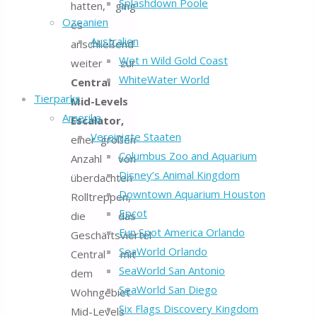
Splashdown Poole
hatten, ging
Ozeanien
es
Australien
anschließend
Wet n Wild Gold Coast
weiter zur
WhiteWater World
Central
Tierparks
Mid-Levels
Amerika
Escalator,
Vereinigte Staaten
einer großen
Columbus Zoo and Aquarium
Anzahl von
Disney’s Animal Kingdom
überdachten
Downtown Aquarium Houston
Rolltreppen,
Epcot
die das
Fun Spot America Orlando
Geschäftsviertel
SeaWorld Orlando
Central mit
SeaWorld San Antonio
dem
SeaWorld San Diego
Wohngebiet
Six Flags Discovery Kingdom
Mid-Levels