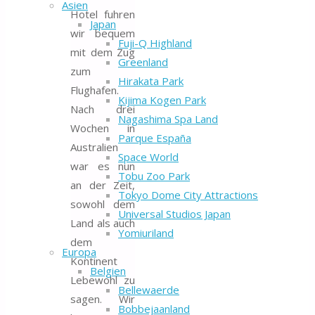
Asien
Hotel fuhren
Japan
wir bequem
Fuji-Q Highland
mit dem Zug
Greenland
zum
Hirakata Park
Flughafen.
Kijima Kogen Park
Nach drei
Nagashima Spa Land
Wochen in
Parque España
Australien
Space World
war es nun
Tobu Zoo Park
an der Zeit,
Tokyo Dome City Attractions
sowohl dem
Universal Studios Japan
Land als auch
Yomiuriland
dem
Europa
Kontinent
Belgien
Lebewohl zu
Bellewaerde
sagen. Wir
Bobbejaanland