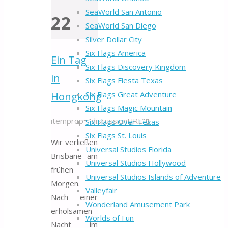
Back
SeaWorld San Antonio
22
to
SeaWorld San Diego
Top
Silver Dollar City
Six Flags America
Ein Tag
Six Flags Discovery Kingdom
in
Six Flags Fiesta Texas
Six Flags Great Adventure
Hongkong
Six Flags Magic Mountain
itemprop="discussionURL"
0
Six Flags Over Texas
Six Flags St. Louis
Wir verließen
Universal Studios Florida
Brisbane am
Universal Studios Hollywood
frühen
Universal Studios Islands of Adventure
Morgen.
Valleyfair
Nach einer
Wonderland Amusement Park
erholsamen
Worlds of Fun
Nacht im