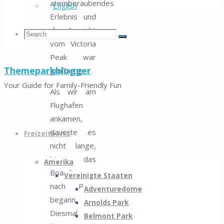
atemberaubendes
English
Erlebnis und
die Aussicht
Search
Search
Search
vom Victoria
Peak war
Themeparkblogger
großartig.
for:
Your Guide for Family-Friendly Fun
Als wir am
Flughafen
Skip
ankamen,
to
dauerte es
Freizeitparks
content
nicht lange,
bis das
Amerika
Boarding
Vereinigte Staaten
nach Paris
Adventuredome
begann.
Arnolds Park
Diesmal
Belmont Park