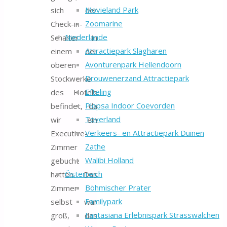
Movieland Park
sich der
Zoomarine
Check-in-
Niederlande
Schalter in
Attractiepark Slagharen
einem der
Avonturenpark Hellendoorn
oberen
Drouwenerzand Attractiepark
Stockwerke
Efteling
des Hotels
Plopsa Indoor Coevorden
befindet, da
Toverland
wir ein
Verkeers- en Attractiepark Duinen
Executive-
Zathe
Zimmer
Walibi Holland
gebucht
Österreich
hatten. Das
Böhmischer Prater
Zimmer
Familypark
selbst war
Fantasiana Erlebnispark Strasswalchen
groß, das