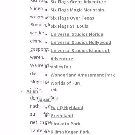
Richtung
Six Flags Great Adventure
Süden
Six Flags Magic Mountain
wegen eines
Six Flags Over Texas
Bombenfundes
Six Flags St. Louis
wieder
Universal Studios Florida
einmal
Universal Studios Hollywood
gesperrt
Universal Studios Islands of
waren.
Adventure
Während Aris
Valleyfair
die
Wonderland Amusement Park
Möglichkeit
Worlds of Fun
hatte, mit
Asien
dem Bus
Japan
nach Hause
Fuji-Q Highland
zu fahren,
Greenland
rief ich meine
Hirakata Park
Tante an, um
Kijima Kogen Park