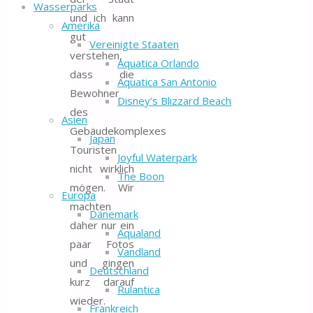
Wasserparks
und ich kann
Amerika
gut
Vereinigte Staaten
verstehen,
Aquatica Orlando
dass die
Aquatica San Antonio
Bewohner
Disney’s Blizzard Beach
des
Asien
Gebäudekomplexes
Japan
Touristen
Joyful Waterpark
nicht wirklich
The Boon
mögen. Wir
Europa
machten
Dänemark
daher nur ein
Aqualand
paar Fotos
Vandland
und gingen
Deutschland
kurz darauf
Rulantica
wieder.
Frankreich