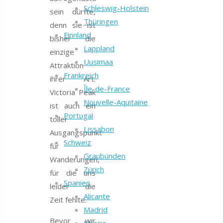
Schleswig-Holstein
sein dürfte,
Thüringen
denn sie ist
Finnland
bisher die
Lappland
einzige
Uusimaa
Attraktion
Frankreich
ihrer Art.
Île-de-France
Victoria Peak
Nouvelle-Aquitaine
ist auch ein
Portugal
toller
Lissabon
Ausgangspunkt
Schweiz
für
Graubünden
Wanderungen,
Zürich
für die uns
Spanien
leider die
Alicante
Zeit fehlte.
Madrid
Bevor wir