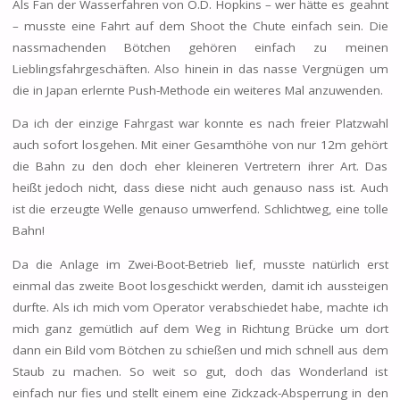
Als Fan der Wasserfahren von O.D. Hopkins – wer hätte es geahnt
– musste eine Fahrt auf dem Shoot the Chute einfach sein. Die
nassmachenden Bötchen gehören einfach zu meinen
Lieblingsfahrgeschäften. Also hinein in das nasse Vergnügen um
die in Japan erlernte Push-Methode ein weiteres Mal anzuwenden.
Da ich der einzige Fahrgast war konnte es nach freier Platzwahl
auch sofort losgehen. Mit einer Gesamthöhe von nur 12m gehört
die Bahn zu den doch eher kleineren Vertretern ihrer Art. Das
heißt jedoch nicht, dass diese nicht auch genauso nass ist. Auch
ist die erzeugte Welle genauso umwerfend. Schlichtweg, eine tolle
Bahn!
Da die Anlage im Zwei-Boot-Betrieb lief, musste natürlich erst
einmal das zweite Boot losgeschickt werden, damit ich aussteigen
durfte. Als ich mich vom Operator verabschiedet habe, machte ich
mich ganz gemütlich auf dem Weg in Richtung Brücke um dort
dann ein Bild vom Bötchen zu schießen und mich schnell aus dem
Staub zu machen. So weit so gut, doch das Wonderland ist
einfach nur fies und stellt einem eine Zickzack-Absperrung in den