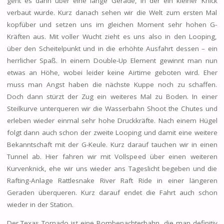
geht es dann über eine lange Gerade, in der ein kleiner Knick
verbaut wurde. Kurz danach sehen wir die Welt zum ersten Mal
kopfüber und setzen uns im gleichen Moment sehr hohen G-
Kräften aus. Mit voller Wucht zieht es uns also in den Looping,
über den Scheitelpunkt und in die erhöhte Ausfahrt dessen – ein
herrlicher Spaß. In einem Double-Up Element gewinnt man nun
etwas an Höhe, wobei leider keine Airtime geboten wird. Eher
muss man Angst haben die nächste Kuppe noch zu schaffen.
Doch dann stürzt der Zug ein weiteres Mal zu Boden. In einer
Steilkurve unterqueren wir die Wasserbahn Shoot the Chutes und
erleben wieder einmal sehr hohe Druckkräfte. Nach einem Hügel
folgt dann auch schon der zweite Looping und damit eine weitere
Bekanntschaft mit der G-Keule. Kurz darauf tauchen wir in einen
Tunnel ab. Hier fahren wir mit Vollspeed über einen weiteren
Kurvenknick, ehe wir uns wieder ans Tageslicht begeben und die
Rafting-Anlage Rattlesnake River Raft Ride in einer längeren
Geraden überqueren. Kurz darauf endet die Fahrt auch schon
wieder in der Station.
Der Texas Tornado ist eine Bombenachterbahn, die man definitiv