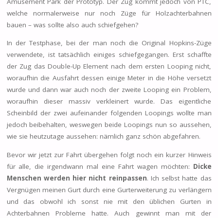
Amusement Park der Prototyp. Der Zug kommt jedoch von PTC,
welche normalerweise nur noch Züge für Holzachterbahnen
bauen – was sollte also auch schiefgehen?
In der Testphase, bei der man noch die Original Hopkins-Züge
verwendete, ist tatsächlich einiges schiefgegangen. Erst schaffte
der Zug das Double-Up Element nach dem ersten Looping nicht,
woraufhin die Ausfahrt dessen einige Meter in die Höhe versetzt
wurde und dann war auch noch der zweite Looping ein Problem,
woraufhin dieser massiv verkleinert wurde. Das eigentliche
Scheinbild der zwei aufeinander folgenden Loopings wollte man
jedoch beibehalten, weswegen beide Loopings nun so aussehen,
wie sie heutzutage aussehen: nämlich ganz schön abgefahren.
Bevor wir jetzt zur Fahrt übergehen folgt noch ein kurzer Hinweis
für alle, die irgendwann mal eine Fahrt wagen möchten:
Dicke
Menschen werden hier nicht reinpassen
. Ich selbst hatte das
Vergnügen meinen Gurt durch eine Gurterweiterung zu verlängern
und das obwohl ich sonst nie mit den üblichen Gurten in
Achterbahnen Probleme hatte. Auch gewinnt man mit der