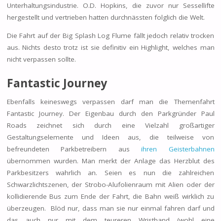
Unterhaltungsindustrie. O.D. Hopkins, die zuvor nur Sessellifte
hergestellt und vertrieben hatten durchnässten folglich die Welt.
Die Fahrt auf der Big Splash Log Flume fällt jedoch relativ trocken
aus. Nichts desto trotz ist sie definitiv ein Highlight, welches man
nicht verpassen sollte.
Fantastic Journey
Ebenfalls keineswegs verpassen darf man die Themenfahrt
Fantastic Journey. Der Eigenbau durch den Parkgründer Paul
Roads zeichnet sich durch eine Vielzahl großartiger
Gestaltungselemente und Ideen aus, die teilweise von
befreundeten Parkbetreibern aus
ihren Geisterbahnen
übernommen wurden. Man merkt der Anlage das Herzblut des
Parkbesitzers wahrlich an. Seien es nun die zahlreichen
Schwarzlichtszenen, der Strobo-Alufolienraum mit Alien oder der
kollidierende Bus zum Ende der Fahrt, die Bahn weiß wirklich zu
überzeugen. Blöd nur, dass man sie nur einmal fahren darf und
das auch nur mit dem teureren Wristband (wohl eine