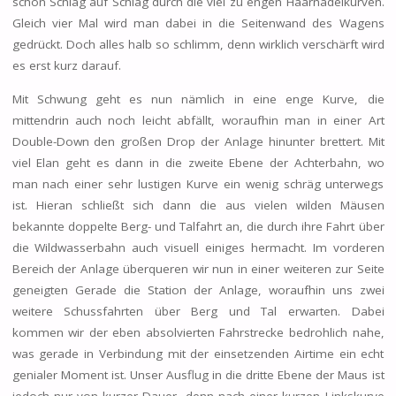
schon Schlag auf Schlag durch die viel zu engen Haarnadelkurven.
Gleich vier Mal wird man dabei in die Seitenwand des Wagens
gedrückt. Doch alles halb so schlimm, denn wirklich verschärft wird
es erst kurz darauf.
Mit Schwung geht es nun nämlich in eine enge Kurve, die
mittendrin auch noch leicht abfällt, woraufhin man in einer Art
Double-Down den großen Drop der Anlage hinunter brettert. Mit
viel Elan geht es dann in die zweite Ebene der Achterbahn, wo
man nach einer sehr lustigen Kurve ein wenig schräg unterwegs
ist. Hieran schließt sich dann die aus vielen wilden Mäusen
bekannte doppelte Berg- und Talfahrt an, die durch ihre Fahrt über
die Wildwasserbahn auch visuell einiges hermacht. Im vorderen
Bereich der Anlage überqueren wir nun in einer weiteren zur Seite
geneigten Gerade die Station der Anlage, woraufhin uns zwei
weitere Schussfahrten über Berg und Tal erwarten. Dabei
kommen wir der eben absolvierten Fahrstrecke bedrohlich nahe,
was gerade in Verbindung mit der einsetzenden Airtime ein echt
genialer Moment ist. Unser Ausflug in die dritte Ebene der Maus ist
jedoch nur von kurzer Dauer, denn nach einer kurzen Linkskurve