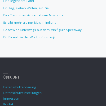
Eine legendäre Fahrt
Ein Tag, sieben Welten, ein Ziel
Das Tor zu den Achterbahnen Missouris
Es gibt mehr als nur Mais in Indiana
Geschwind unterwegs auf dem Minifigure Speedway
Ein Besuch in der World of Jumanji
ÜBER UNS
Datenschutzerklärung
Datenschutzeinstellungen
Impressum
Kontakt