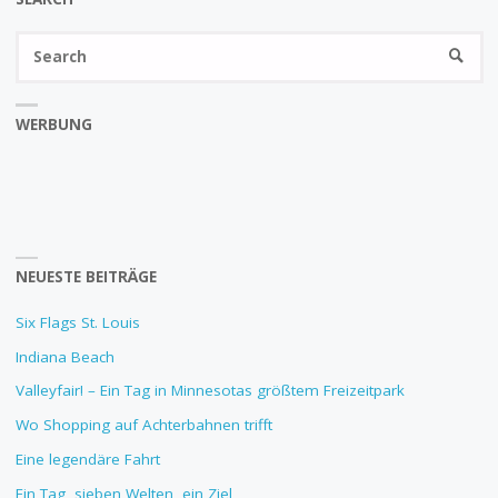
Se
SEARC
fo
WERBUNG
NEUESTE BEITRÄGE
Six Flags St. Louis
Indiana Beach
Valleyfair! – Ein Tag in Minnesotas größtem Freizeitpark
Wo Shopping auf Achterbahnen trifft
Eine legendäre Fahrt
Ein Tag, sieben Welten, ein Ziel