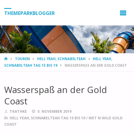
THEMEPARKBLOGGER
HOME
TOUREN
HELL YEAH, SCHNABELTEAH
HELL YEAH,
SCHNABELTEAH TAG 15 BIS 19
WASSERSPASS AN DER GOLD COAST
Wasserspaß an der Gold
Coast
TKATHKE
5. NOVEMBER 2019
HELL YEAH, SCHNABELTEAH TAG 15 BIS 19
/
WET N WILD GOLD
COAST