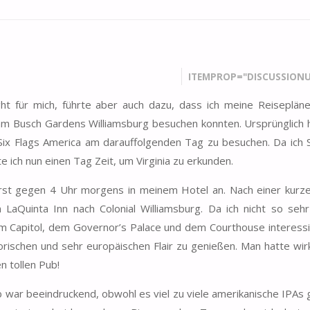
ITEMPROP="DISCUSSIONU
ht für mich, führte aber auch dazu, dass ich meine Reiseplän
m Busch Gardens Williamsburg besuchen konnten. Ursprünglich h
Six Flags America am darauffolgenden Tag zu besuchen. Da ich S
 ich nun einen Tag Zeit, um Virginia zu erkunden.
 erst gegen 4 Uhr morgens in meinem Hotel an. Nach einer kurz
aQuinta Inn nach Colonial Williamsburg. Da ich nicht so seh
 Capitol, dem Governor’s Palace und dem Courthouse interessi
orischen und sehr europäischen Flair zu genießen. Man hatte wirk
n tollen Pub!
 war beeindruckend, obwohl es viel zu viele amerikanische IPAs 