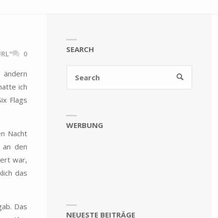
SEARCH
RL"
0
Search
e ändern
SEARCH
for:
atte ich
ix Flags
WERBUNG
en Nacht
r an den
ert war,
lich das
gab. Das
NEUESTE BEITRÄGE