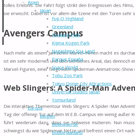
Asien
tolles Erlebnis. Die Fahrt folgt strikt den Ereignissen des Fil
Japan
sie erwischt. Dabei ist vor allem die Szene mit den Türen sehr
Fuji-Q Highland
Greenland
Avengers Campus
Hirakata Park
Kijima Kogen Park
Nagashima Spa Land
Nach mehr als einem Jahrzehnt Marvel-Filmen macht es durcha
Parque España
ist ein sehr modernes und übersichtliches Areal, das dennoch e
Space World
Marvel-Figuren, einer fliegenden Spiderman-Animatronic-Show
Tobu Zoo Park
Tokyo Dome City Attractions
Web Slingers: A Spider-Man Adve
Universal Studios Japan
Yomiuriland
Die interaktive Thementour Web Slingers: A Spider-Man Adventu
Europa
Tag der offenen Tür auf dem W.E.B.-Campus ein wenig außer Ko
Belgien
führt wiederum dazu, dass sie teilweise mutieren. Nun mus
Bellewaerde
schwingst du wie Spiderman Netze und befreist einen Ort nach
Bobbejaanland