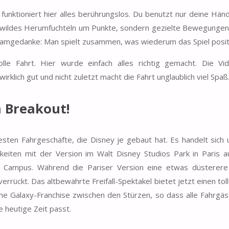
nktioniert hier alles berührungslos. Du benutzt nur deine Hän
n wildes Herumfuchteln um Punkte, sondern gezielte Bewegungen
eamgedanke: Man spielt zusammen, was wiederum das Spiel positi
lle Fahrt. Hier wurde einfach alles richtig gemacht. Die Vide
wirklich gut und nicht zuletzt macht die Fahrt unglaublich viel Spa
n Breakout!
ten Fahrgeschäfte, die Disney je gebaut hat. Es handelt sich
amkeiten mit der Version im Walt Disney Studios Park in Paris 
Campus. Während die Pariser Version eine etwas düsterere
 verrückt. Das altbewährte Freifall-Spektakel bietet jetzt einen to
he Galaxy-Franchise zwischen den Stürzen, so dass alle Fahrgäst
ie heutige Zeit passt.