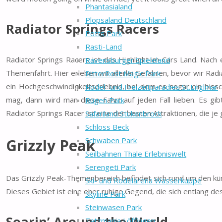
Phantasialand
Plopsaland Deutschland
Radiator Springs Racers
Potts Park
Rasti-Land
Radiator Springs Racers ist das Highlight im Cars Land. Nach
Ravensburger Spieleland
Themenfahrt. Hier erleben wir allerlei Gefahren, bevor wir Radi
RitterRost Magic Park
ein Hochgeschwindigkeitserlebnis, bei dem es sogar ein bissc
Rodel- und Freizeitparadies St.Englmar
mag, dann wird man diese Fahrt auf jeden Fall lieben. Es gi
Rügen Park
Radiator Springs Racer ist eine der besten Attraktionen, die j
Safariland Stukenbrock
Schloss Beck
Grizzly Peak
Schwaben Park
Seilbahnen Thale Erlebniswelt
Serengeti Park
Das Grizzly Peak-Themenbereich befindet sich rund um den küns
Ski- und Rodelarena Wasserkuppe
Dieses Gebiet ist eine eher ruhige Gegend, die sich entlang des
Skyline Park
Steinwasen Park
Soarin’ Around the World
Tatzmania Löffingen