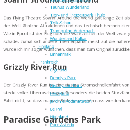
Taunus Wunderland
Tier- und Freizeitpark Thüle
Das Flying Theatre Soarin‘ Around the World galt lange Zeit a
Tolk-Schau
der Welt ähnliche Attraktionen und das technisch beeindruck
Trampolino Andernach
Wie in Epcot ist der Flug über die Wahrzeichen der Welt zwar g
Wunderland Kalkar
schade, zumal sich andere Themenparks meist auf die nähere
Finnland
würde ich mir sogar wünschen, dass man zum Original zurückkeh
Linnanmäki
Frankreich
Grizzly River Run
Cigoland
Dennlys Parc
Der Grizzly River Run ist eine riesige Stromschnellenfahrt vo
Disneyland Park
steckt voller Überraschungen. Besonders die beiden Sturzfahr
Festyland
Fahrt nicht, so dass man am Ende ganz schön nass werden kann
Jardin d’Acclimatation
Le Pal
Paradise Gardens Park
Nigloland
Parc Astérix