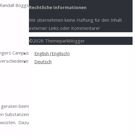
r Randall Boggs
Rechtliche Informationen
Wir übernehmen keine Haftung für den Inhalt
externer Links oder Kommentare!
©2026 Themeparkblogger
Back
vengers Campus
English
(
Englisch
)
to
 verschiedener
Deutsch
Top
s geraten beim
ren Substanzen
rwüsten. Dazu