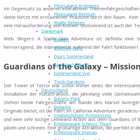
Plopsaland Ardennes
Im Gegensatz zu anderen interaktiven Themenfahrgeschäften fu
Plopsaland Belgium
deine Netze mit erstaunlicher Präzision durch den Raum. Kei
Walibi Belgium
eine Herausforderung sein können. Motivierend ist auch der T
Dänemark
Web Slingers: A Spider-Man Adventure ist definitiv eine to
Bakken
hervorragend, die Interaktivität während der Fahrt funktioniert 
BonBon-Land
Djurs Sommerland
Guardians of the Galaxy – Missio
Legoland Billund
Sommerland Syd
Tivoli Gardens
Der Tower of Terror war schon immer eines der interessantes
Deutschland
Installation der Kultattraktion, die jahrelang viele Gemeins
Bayern Park
stehen beide Fahrgeschäfte am Rande des Marvel Avenger 
Belantis
Originals bietet, ist die Fahrt im California Adventure geradezu
Erlebnisfelsen Pottenstein
und eine sehr lustige Leinwand-Action aus dem Guardians of t
Erlebnispark Schloss Thurn
jubeln und schreien. Eine großartige Attraktion, die perfekt in d
Erlebnispark Steinau