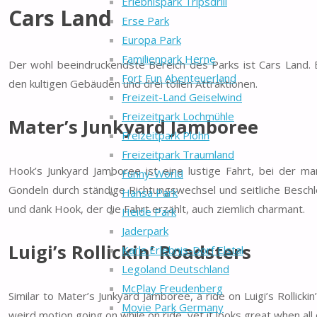
Erlebnispark Tripsdrill
Cars Land
Erse Park
Europa Park
Familienpark Herne
Der wohl beeindruckendste Bereich des Parks ist Cars Land. Es
Fort Fun Abenteuerland
den kultigen Gebäuden und drei tollen Attraktionen.
Freizeit-Land Geiselwind
Freizeitpark Lochmühle
Mater’s Junkyard Jamboree
Freizeitpark Plohn
Freizeitpark Traumland
Hook’s Junkyard Jamboree ist eine lustige Fahrt, bei der m
Funny-World
Gondeln durch ständige Richtungswechsel und seitliche Beschleu
Hansa Park
und dank Hook, der die Fahrt erzählt, auch ziemlich charmant.
Heide Park
Jaderpark
Luigi’s Rollickin’ Roadsters
Karls Erlebnis-Dorf Elstal
Legoland Deutschland
McPlay Freudenberg
Similar to Mater’s Junkyard Jamboree, a ride on Luigi’s Rollick
Movie Park Germany
weird motion going on while on ride, yet it looks great when all