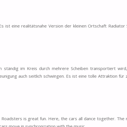
 ist eine realitätsnahe Version der kleinen Ortschaft Radiator S
an ständig im Kreis durch mehrere Scheiben transportiert wird
nigung auch seitlich schwingen. Es ist eine tolle Attraktion für
in’ Roadsters is great fun. Here, the cars all dance together. Th
 cars move in synchronization with the music.