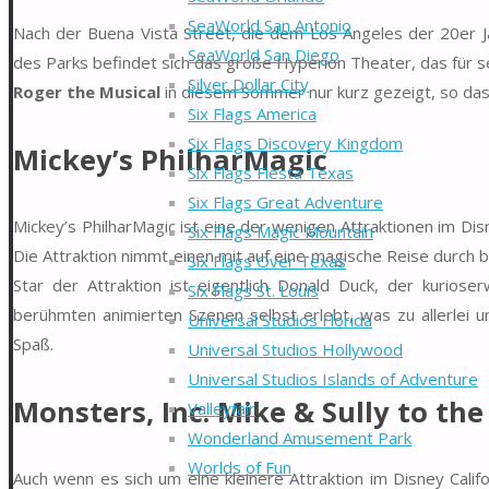
SeaWorld San Antonio
Nach der Buena Vista Street, die dem Los Angeles der 20er J
SeaWorld San Diego
des Parks befindet sich das große Hyperion Theater, das für s
Silver Dollar City
Roger the Musical
in diesem Sommer nur kurz gezeigt, so dass 
Six Flags America
Six Flags Discovery Kingdom
Mickey’s PhilharMagic
Six Flags Fiesta Texas
Six Flags Great Adventure
Mickey’s PhilharMagic ist eine der wenigen Attraktionen im Di
Six Flags Magic Mountain
Die Attraktion nimmt einen mit auf eine magische Reise durch 
Six Flags Over Texas
Star der Attraktion ist eigentlich Donald Duck, der kurio
Six Flags St. Louis
berühmten animierten Szenen selbst erlebt, was zu allerlei un
Universal Studios Florida
Spaß.
Universal Studios Hollywood
Universal Studios Islands of Adventure
Monsters, Inc. Mike & Sully to the
Valleyfair
Wonderland Amusement Park
Worlds of Fun
Auch wenn es sich um eine kleinere Attraktion im Disney Calif