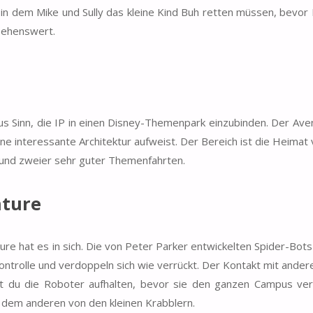
ms, in dem Mike und Sully das kleine Kind Buh retten müssen, bevo
 sehenswert.
us Sinn, die IP in einen Disney-Themenpark einzubinden. Der A
ine interessante Architektur aufweist. Der Bereich ist die Heimat
 und zweier sehr guter Themenfahrten.
nture
re hat es in sich. Die von Peter Parker entwickelten Spider-Bot
ntrolle und verdoppeln sich wie verrückt. Der Kontakt mit ande
st du die Roboter aufhalten, bevor sie den ganzen Campus ve
 dem anderen von den kleinen Krabblern.