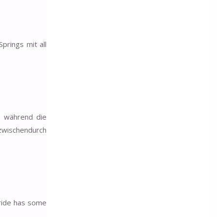
prings mit all
, während die
 zwischendurch
e ride has some