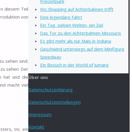
Freizeitpark
In diesem Teil
Wo Shopping auf Achterbahnen trifft
Produktion von
Eine legendäre Fahrt
Ein Tag, sieben Welten, ein Ziel
Das Tor zu den Achterbahnen Missouris
Es gibt mehr als nur Mais in Indiana
Geschwind unterwegs auf dem Minifigure
Speedway
zu sehen sind.
Ein Besuch in der World of Jumanji
 zu sehen. Der
n hat und die
Über uns
und macht viel
Datenschutzerklärung
Datenschutzeinstellungen
Impressum
Kontakt
ters, Inc. ein