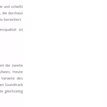
de und schießt
, die durchaus
v bereichert.
oqualität ist
ß.
 um die zweite
aufwies. Heute
 Variante des
llen Soundtrack
e gleichzeitig