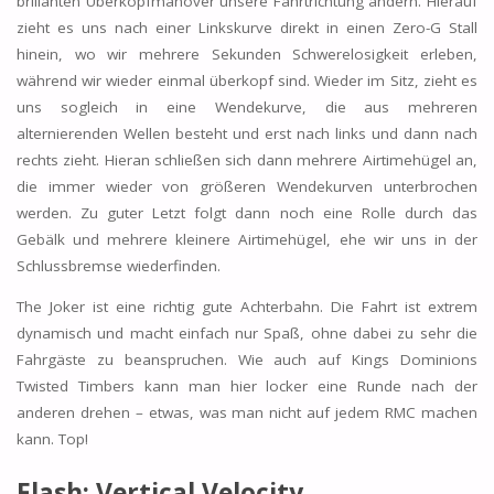
brillanten Überkopfmanöver unsere Fahrtrichtung ändern. Hierauf
zieht es uns nach einer Linkskurve direkt in einen Zero-G Stall
hinein, wo wir mehrere Sekunden Schwerelosigkeit erleben,
während wir wieder einmal überkopf sind. Wieder im Sitz, zieht es
uns sogleich in eine Wendekurve, die aus mehreren
alternierenden Wellen besteht und erst nach links und dann nach
rechts zieht. Hieran schließen sich dann mehrere Airtimehügel an,
die immer wieder von größeren Wendekurven unterbrochen
werden. Zu guter Letzt folgt dann noch eine Rolle durch das
Gebälk und mehrere kleinere Airtimehügel, ehe wir uns in der
Schlussbremse wiederfinden.
The Joker ist eine richtig gute Achterbahn. Die Fahrt ist extrem
dynamisch und macht einfach nur Spaß, ohne dabei zu sehr die
Fahrgäste zu beanspruchen. Wie auch auf Kings Dominions
Twisted Timbers kann man hier locker eine Runde nach der
anderen drehen – etwas, was man nicht auf jedem RMC machen
kann. Top!
Flash: Vertical Velocity