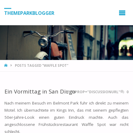
THEMEPARKBLOGGER
HOME
POSTS TAGGED "WAFFLE SPOT"
Ein Vormittag in San Diego
ITEMPROP="DISCUSSIONURL"
0
Nach meinem Besuch im Belmont Park fuhr ich direkt zu meinem
Motel. Ich übernachtete im Kings Inn, das mit seinem gepflegten
50er-Jahre-Look einen guten Eindruck machte. Auch das
angeschlossene Frühstücksrestaurant Waffle Spot war nicht
schlecht.