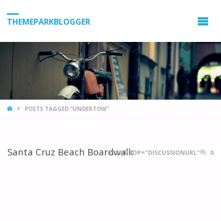
THEMEPARKBLOGGER
HOME
POSTS TAGGED "UNDERTOW"
Santa Cruz Beach Boardwalk
ITEMPROP="DISCUSSIONURL"
0