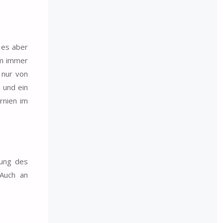
 es aber
lm immer
 nur von
 und ein
rnien im
mung des
 Auch an