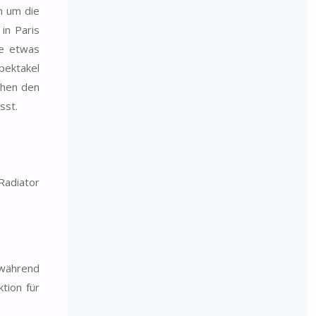
h um die
in Paris
ne etwas
Spektakel
chen den
sst.
Radiator
 während
tion für