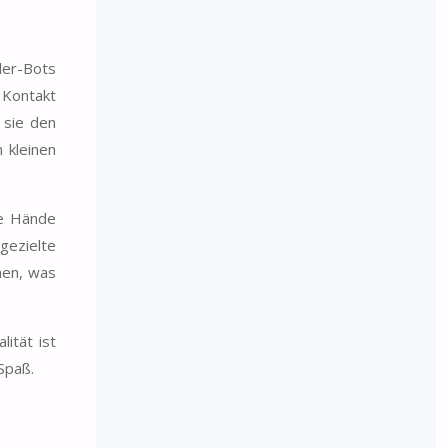
der-Bots
 Kontakt
 sie den
 kleinen
ne Hände
gezielte
men, was
lität ist
l Spaß.