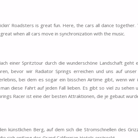
lickin’ Roadsters is great fun. Here, the cars all dance together.
 great when all cars move in synchronization with the music.
 Nach einer Spritztour durch die wunderschöne Landschaft geht 
ahren, bevor wir Radiator Springs erreichen und uns auf unse
erlebnis, bei dem es sogar ein bisschen Airtime gibt, wenn wir 
an diese Fahrt auf jeden Fall lieben. Es gibt so viel zu sehen 
rings Racer ist eine der besten Attraktionen, die je gebaut wurd
n künstlichen Berg, auf dem sich die Stromschnellen des Grizz
ie sich entlang des Grand Californian Hotels erstreckt.