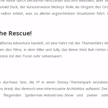
sche Reise durch berühmte Filmszenen und ihre Melodien, aber Mi
 Donald Duck, der kurioserweise Mickeys Rolle als Dirigent des Or
bst erlebt, was zu allerlei ungeschickten Situationen führt. 
the Rescue!
alifornia Adventure handelt, ist eine Fahrt mit der Themenfahrt M
nissen des Films, in dem Mike und Sully das kleine Kind Buh rette
 Szene mit den Türen sehr sehenswert.
 durchaus Sinn, die IP in einen Disney-Themenpark einzubin
s Areal, das dennoch eine interessante Architektur aufweist. Der
er fliegenden Spiderman-Animatronic-Show und zweier seh