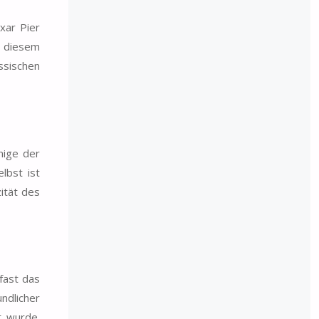
xar Pier
n diesem
ssischen
nige der
lbst ist
ität des
fast das
ndlicher
t wurde.