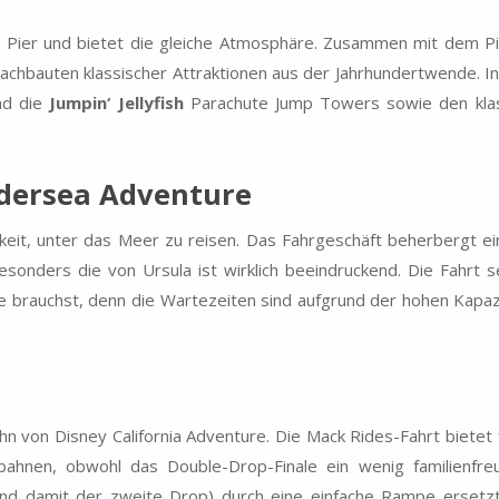
 Pier und bietet die gleiche Atmosphäre. Zusammen mit dem Pi
achbauten klassischer Attraktionen aus der Jahrhundertwende. I
d die
Jumpin‘ Jellyfish
Parachute Jump Towers sowie den kla
ndersea Adventure
keit, unter das Meer zu reisen. Das Fahrgeschäft beherbergt ei
sonders die von Ursula ist wirklich beeindruckend. Die Fahrt se
e brauchst, denn die Wartezeiten sind aufgrund der hohen Kapaz
hn von Disney California Adventure. Die Mack Rides-Fahrt bietet 
bahnen, obwohl das Double-Drop-Finale ein wenig familienfreu
(und damit der zweite Drop) durch eine einfache Rampe ersetz