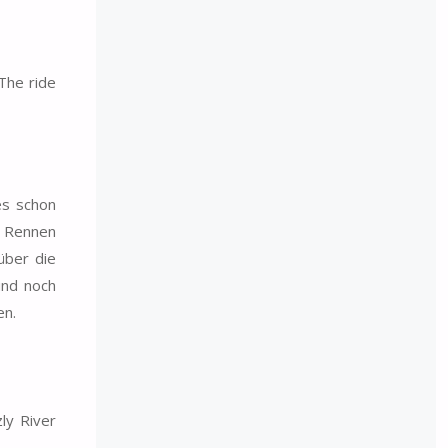
 The ride
es schon
r Rennen
über die
und noch
en.
ly River