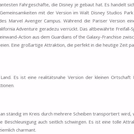
testen Fahrgeschäfte, die Disney je gebaut hat. Es handelt sic
ele Gemeinsamkeiten mit der Version im Walt Disney Studios Park 
des Marvel Avenger Campus. Während die Pariser Version ei
California Adventure geradezu verrückt. Das altbewährte Freifall-
e Leinwand-Action aus dem Guardians of the Galaxy-Franchise zwis
eien. Eine großartige Attraktion, die perfekt in die heutige Zeit pa
and. Es ist eine realitätsnahe Version der kleinen Ortschaft 
ktionen.
 man ständig im Kreis durch mehrere Scheiben transportiert wird,
 Beschleunigung auch seitlich schwingen. Es ist eine tolle Attrak
ziemlich charmant.