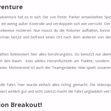
dventure
dventure hat es in sich. Die von Peter Parker entwickelten Spi
in wenig außer Kontrolle und verdoppeln sich wie verrückt. Der
eilweise mutieren. Nun musst du die Roboter aufhalten, bevor
rman Netze und befreist einen Ort nach dem anderen von den
ten funktioniert hier alles berührungslos. Du benutzt nur dei
urch den Raum. Kein wildes Herumfuchteln um Punkte, sondern 
nnen. Motivierend ist auch der Teamgedanke: Man spielt zusam
lle Fahrt. Hier wurde einfach alles richtig gemacht. Die Videoqua
iert wirklich gut und nicht zuletzt macht die Fahrt unglaublich vie
ion Breakout!