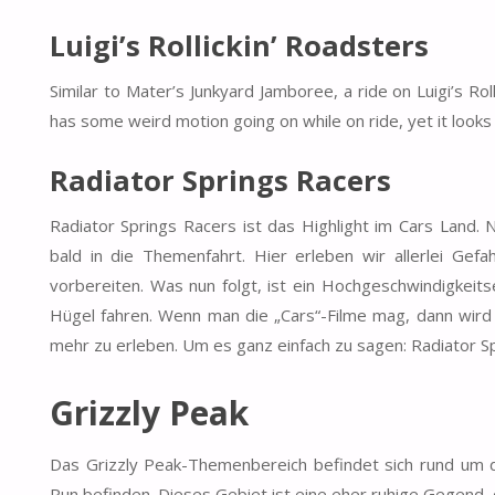
Luigi’s Rollickin’ Roadsters
Similar to Mater’s Junkyard Jamboree, a ride on Luigi’s Rol
has some weird motion going on while on ride, yet it looks
Radiator Springs Racers
Radiator Springs Racers ist das Highlight im Cars Land.
bald in die Themenfahrt. Hier erleben wir allerlei Gef
vorbereiten. Was nun folgt, ist ein Hochgeschwindigkeits
Hügel fahren. Wenn man die „Cars“-Filme mag, dann wird m
mehr zu erleben. Um es ganz einfach zu sagen: Radiator Sp
Grizzly Peak
Das Grizzly Peak-Themenbereich befindet sich rund um de
Run befinden. Dieses Gebiet ist eine eher ruhige Gegend, d