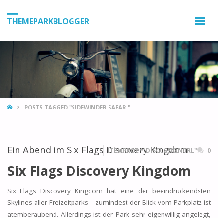
THEMEPARKBLOGGER
HOME
POSTS TAGGED "SIDEWINDER SAFARI"
Ein Abend im Six Flags Discovery Kingdom
ITEMPROP="DISCUSSIONURL"
0
Six Flags Discovery Kingdom
Six Flags Discovery Kingdom hat eine der beeindruckendsten
Skylines aller Freizeitparks – zumindest der Blick vom Parkplatz ist
atemberaubend. Allerdings ist der Park sehr eigenwillig angelegt,