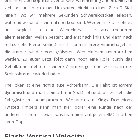
brillanten Überkopfmanöver unsere Fahrtrichtung ändern. Hierauf
zieht es uns nach einer Linkskurve direkt in einen Zero-G Stall
hinein, wo wir mehrere Sekunden Schwerelosigkeit erleben,
während wir wieder einmal überkopf sind. Wieder im Sitz, zieht es
uns sogleich in eine Wendekurve, die aus mehreren
alternierenden Wellen besteht und erst nach links und dann nach
rechts zieht. Hieran schließen sich dann mehrere Airtimehügel an,
die immer wieder von größeren Wendekurven unterbrochen
werden. Zu guter Letzt folgt dann noch eine Rolle durch das
Gebälk und mehrere kleinere Airtimehügel, ehe wir uns in der
Schlussbremse wiederfinden.
The Joker ist eine richtig gute Achterbahn. Die Fahrt ist extrem
dynamisch und macht einfach nur Spaß, ohne dabei zu sehr die
Fahrgäste zu beanspruchen. Wie auch auf Kings Dominions
Twisted Timbers kann man hier locker eine Runde nach der
anderen drehen – etwas, was man nicht auf jedem RMC machen
kann. Top!
Flash: Vertical Velocity