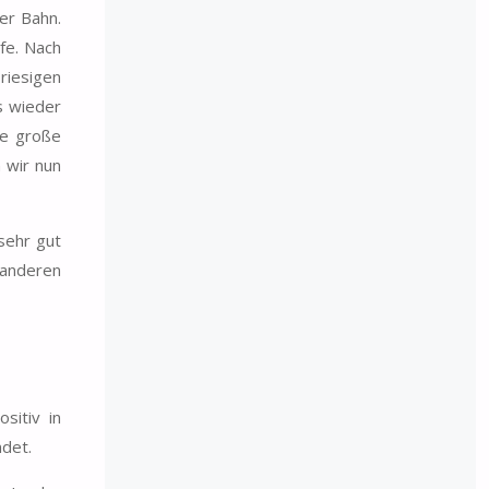
er Bahn.
efe. Nach
 riesigen
es wieder
ne große
 wir nun
 sehr gut
 anderen
sitiv in
ndet.