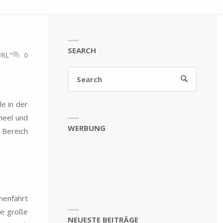
SEARCH
RL"
0
Search
SEARCH
for:
e in der
heel und
WERBUNG
 Bereich
menfahrt
ie große
NEUESTE BEITRÄGE