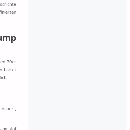
schichte
inierten
Jump
den 70er
r bietet
ich.
 dauert,
ahn. Auf