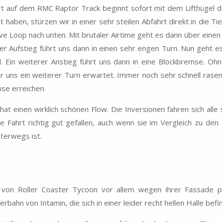
rt auf dem RMC Raptor Track beginnt sofort mit dem Lifthügel d
haben, stürzen wir in einer sehr steilen Abfahrt direkt in die Ti
ve Loop nach unten. Mit brutaler Airtime geht es dann über einen
iler Aufstieg führt uns dann in einen sehr engen Turn. Nun geht 
l. Ein weiterer Anstieg führt uns dann in eine Blockbremse. Oh
r uns ein weiterer Turn erwartet. Immer noch sehr schnell rasen
se erreichen.
at einen wirklich schönen Flow. Die Inversionen fahren sich alle
ie Fahrt richtig gut gefallen, auch wenn sie im Vergleich zu den
terwegs ist.
r von Roller Coaster Tycoon vor allem wegen ihrer Fassade po
rbahn von Intamin, die sich in einer leider recht hellen Halle befi