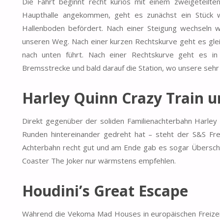
Die Fahrt beginnt recht kurios mit einem zweigeteilte
Haupthalle angekommen, geht es zunächst ein Stück we
Hallenboden befördert. Nach einer Steigung wechseln wi
unseren Weg. Nach einer kurzen Rechtskurve geht es glei
nach unten führt. Nach einer Rechtskurve geht es in 
Bremsstrecke und bald darauf die Station, wo unsere sehr 
Harley Quinn Crazy Train u
Direkt gegenüber der soliden Familienachterbahn Harley Q
Runden hintereinander gedreht hat – steht der S&S Fr
Achterbahn recht gut und am Ende gab es sogar Überschl
Coaster The Joker nur wärmstens empfehlen.
Houdini’s Great Escape
Während die Vekoma Mad Houses in europäischen Freizeit