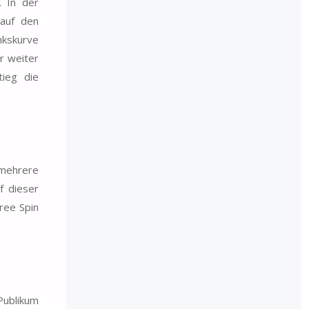
. In der
 auf den
nkskurve
r weiter
tieg die
 mehrere
f dieser
ree Spin
Publikum