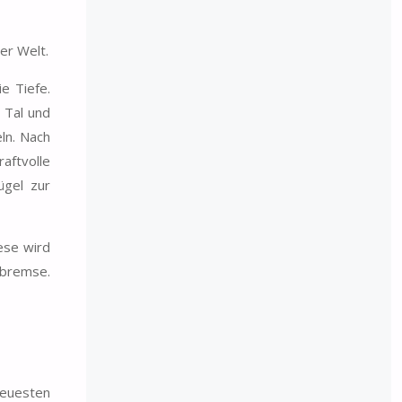
er Welt.
e Tiefe.
 Tal und
ln. Nach
aftvolle
ügel zur
ese wird
kbremse.
neuesten