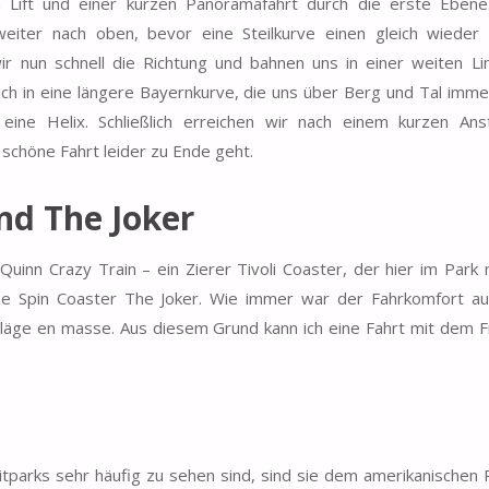
n Lift und einer kurzen Panoramafahrt durch die erste Ebene
iter nach oben, bevor eine Steilkurve einen gleich wieder
r nun schnell die Richtung und bahnen uns in einer weiten Li
ch in eine längere Bayernkurve, die uns über Berg und Tal imme
eine Helix. Schließlich erreichen wir nach einem kurzen Ans
schöne Fahrt leider zu Ende geht.
nd The Joker
uinn Crazy Train – ein Zierer Tivoli Coaster, der hier im Park
ee Spin Coaster The Joker. Wie immer war der Fahrkomfort au
äge en masse. Aus diesem Grund kann ich eine Fahrt mit dem F
parks sehr häufig zu sehen sind, sind sie dem amerikanischen 