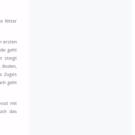
e Ritter
n ersten
ile geht
n steigt
g Boden,
es Zuges
ach geht
yout mit
sich das