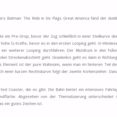
s Batman: The Ride in Six Flags Great America fand der dunkl
 ein Pre-Drop, bevor der Zug schließlich in einer Steilkurve de
e hohe G-Kräfte, bevor es in den ersten Looping geht. In Windese
d ein weiterer Looping durchfahren. Der Blutdruck in den Füße
eraden Streckenabschnitt geht. Gnadenlos geht es dann in Richtun
s Element ist der pure Wahnsinn, wenn man im hinteren Teil d
Nach einer kurzen Rechtskurve folgt der zweite Korkenzieher. Dan
ed Coaster, die es gibt. Die Bahn bietet ein intensives Fahrla
Grundfläche. Abgesehen von der Thematisierung unterscheidet 
s ein gutes Zeichen ist.