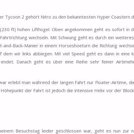
ter Tycoon 2 gehört Nitro zu den bekanntesten Hyper Coastern d
(230 ft) hohen Lifthügel. Oben angekommen geht es sofort in di
e Fahrtrichtung wechseln. Mit Schwung geht es durch ein weiteres
ut-and-Back-Manier in einem Horseshoeturn die Richtung wechse
f dem wir links abbiegen. Mit viel Speed geht es dann in eine kr
 endet. Danach geht es über eine Reihe sehr feiner Airtimeh
Zwar erlebt man während der langen Fahrt nur Floater-Airtime, di
 Höhepunkt der Fahrt ist jedoch die intensive Helix vor der Bloc
einem Besuchstag leider geschlossen war, geht es nun zur 