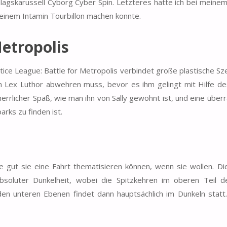
gskarussell Cyborg Cyber Spin. Letzteres hatte ich bei meine
t einem Intamin Tourbillon machen konnte.
Metropolis
tice League: Battle for Metropolis verbindet große plastische Sz
n Lex Luthor abwehren muss, bevor es ihm gelingt mit Hilfe de
errlicher Spaß, wie man ihn von Sally gewohnt ist, und eine über
arks zu finden ist.
 gut sie eine Fahrt thematisieren können, wenn sie wollen. Di
absoluter Dunkelheit, wobei die Spitzkehren im oberen Teil d
en unteren Ebenen findet dann hauptsächlich im Dunkeln statt. 