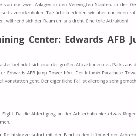
ne von nur zwei Anlagen in den Vereinigten Staaten. In der Ge
eits zurückzuholen. Tatsächlich erleben wir aber nur einen raff
n, während sich der Raum um uns dreht. Eine tolle Attraktion!
aining Center: Edwards AFB 
ster befindet sich eine der großen Attraktionen des Parks aus 
nter Edwards AFB Jump Tower hört. Der Intamin Parachute Towe
ll vonstatten geht. Der eigentliche Fall ist allerdings sehr gemächl
t
light. Da die Abfertigung an der Achterbahn hier etwas länger
mmen.
r Rechtskurve sofort mit der Fahrt in den Lifthügel der Achterb