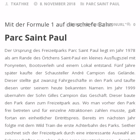
TKATHKE
8. NOVEMBER 2018
PARC SAINT PAUL
Mit der Formule 1 auf die schiefe Bahn
ITEMPROP="DISCUSSIONURL"
0
Parc Saint Paul
Der Ursprung des Freizeitparks Parc Saint Paul liegt im Jahr 1978
als am Rande des Örtchens Saint-Paul ein kleines Ausflugsziel mit
Ponyreiten, Bootsverleih und einem Lokal entstand. Fünf Jahre
später kaufte der Schausteller André Campion das Gelände.
Dieser stellte gut zwanzig Fahrgeschäfte in den Park und taufte
diesen unter seinem heute bekannten Namen. Im Jahr 1999
übernahm der Sohn Gilles Campion das Geschäft. Dieser baute
den Park dann zum Freizeitpark aus. Wo man vorher den Park
frei betreten und für einzelne Attraktionen zahlen musste, galt
fortan ein einheitlicher Eintrittspreis. Bereits im nächsten Jahr
folgte mit dem Wild Train die erste Achterbahn des Parks. Seither
zeichnet sich der Freizeitpark durch eine interessante Auswahl an