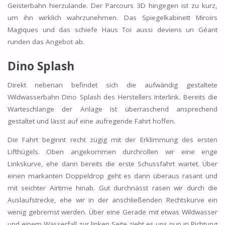
Geisterbahn hierzulande. Der Parcours 3D hingegen ist zu kurz,
um ihn wirklich wahrzunehmen. Das Spiegelkabinett Miroirs
Magiques und das schiefe Haus Toi aussi deviens un Géant
runden das Angebot ab.
Dino Splash
Direkt nebenan befindet sich die aufwändig gestaltete
Wildwasserbahn Dino Splash des Herstellers Interlink. Bereits die
Warteschlange der Anlage ist überraschend ansprechend
gestaltet und lässt auf eine aufregende Fahrt hoffen.
Die Fahrt beginnt recht zügig mit der Erklimmung des ersten
Lifthügels. Oben angekommen durchrollen wir eine enge
Linkskurve, ehe dann bereits die erste Schussfahrt wartet. Über
einen markanten Doppeldrop geht es dann überaus rasant und
mit seichter Airtime hinab. Gut durchnässt rasen wir durch die
Auslaufstrecke, ehe wir in der anschließenden Rechtskurve ein
wenig gebremst werden. Über eine Gerade mit etwas Wildwasser
und einem Wasserfall zur linken Seite zieht es uns nun in Richtung