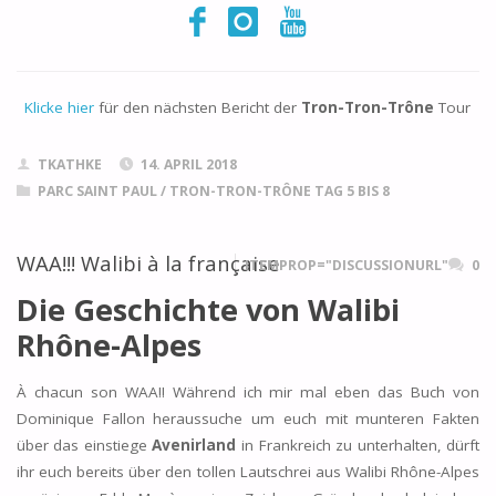
Klicke hier
für den nächsten Bericht der
Tron-Tron-Trône
Tour
TKATHKE
14. APRIL 2018
PARC SAINT PAUL
/
TRON-TRON-TRÔNE TAG 5 BIS 8
WAA!!! Walibi à la française
ITEMPROP="DISCUSSIONURL"
0
Die Geschichte von Walibi
Rhône-Alpes
À chacun son WAA!! Während ich mir mal eben das Buch von
Dominique Fallon heraussuche um euch mit munteren Fakten
über das einstiege
Avenirland
in Frankreich zu unterhalten, dürft
ihr euch bereits über den tollen Lautschrei aus Walibi Rhône-Alpes