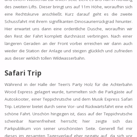
des zweiten Lifts. Dieser bringt uns auf 11m Höhe, woraufhin sich
eine Rechtskurve anschließt. Kurz darauf geht es die zweite
Schussfahrt mit ihrem signifikanten Dinosaurierrückgrad hinunter.
Hier erwartet uns dann eine ordentliche Dusche, woraufhin wir
den Rest der Fahrt komplett durchnässt verbringen. Nach einer
längeren Geraden an der Front vorbei erreichen wir dann auch
wieder die Station der Anlage und steigen glücklich und zufrieden
aus dieser wirklich tollen Wildwasserbahn.
Safari Trip
Während in der Halle der Teen’s Party Holz für die Achterbahn
Wood Express gelagert wurde, tummelten sich die Parkgäste auf
Autoskooter, einer Teppichrutsche und dem Musik Express Safari
Trip. Letzterer bietet durch seine Vor- und Rückwärtsfahrt eine echt
schöne Fahrt. Unschön hingegen ist, dass auf der Teppichrutsche
scheinbar Narrenfreiheit herrscht; hier zeigte sich das
Parkpublikum von seiner unschönsten Seite. Generell fiel mir
dieses im gesamten Tagesverlauf eher negativ auf, da sich vor