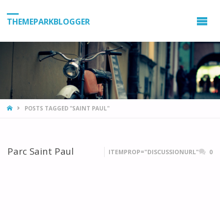
THEMEPARKBLOGGER
HOME
POSTS TAGGED "SAINT PAUL"
Parc Saint Paul
ITEMPROP="DISCUSSIONURL"
0