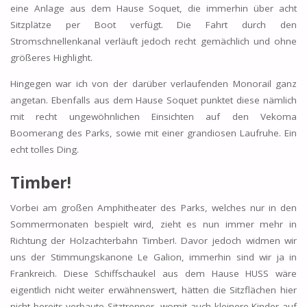
eine Anlage aus dem Hause Soquet, die immerhin über acht
Sitzplätze per Boot verfügt. Die Fahrt durch den
Stromschnellenkanal verläuft jedoch recht gemächlich und ohne
größeres Highlight.
Hingegen war ich von der darüber verlaufenden Monorail ganz
angetan. Ebenfalls aus dem Hause Soquet punktet diese nämlich
mit recht ungewöhnlichen Einsichten auf den Vekoma
Boomerang des Parks, sowie mit einer grandiosen Laufruhe. Ein
echt tolles Ding.
Timber!
Vorbei am großen Amphitheater des Parks, welches nur in den
Sommermonaten bespielt wird, zieht es nun immer mehr in
Richtung der Holzachterbahn Timber!. Davor jedoch widmen wir
uns der Stimmungskanone Le Galion, immerhin sind wir ja in
Frankreich. Diese Schiffschaukel aus dem Hause HUSS wäre
eigentlich nicht weiter erwähnenswert, hätten die Sitzflächen hier
nicht bereits verbaute Sitztrenner, womit auch kleinere Kinder auf