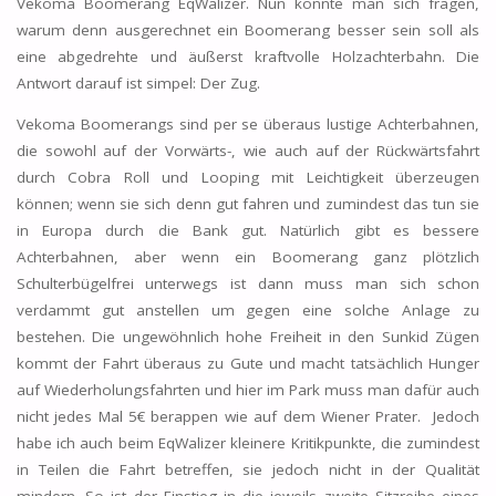
Vekoma Boomerang EqWalizer. Nun könnte man sich fragen,
warum denn ausgerechnet ein Boomerang besser sein soll als
eine abgedrehte und äußerst kraftvolle Holzachterbahn. Die
Antwort darauf ist simpel: Der Zug.
Vekoma Boomerangs sind per se überaus lustige Achterbahnen,
die sowohl auf der Vorwärts-, wie auch auf der Rückwärtsfahrt
durch Cobra Roll und Looping mit Leichtigkeit überzeugen
können; wenn sie sich denn gut fahren und zumindest das tun sie
in Europa durch die Bank gut. Natürlich gibt es bessere
Achterbahnen, aber wenn ein Boomerang ganz plötzlich
Schulterbügelfrei unterwegs ist dann muss man sich schon
verdammt gut anstellen um gegen eine solche Anlage zu
bestehen. Die ungewöhnlich hohe Freiheit in den Sunkid Zügen
kommt der Fahrt überaus zu Gute und macht tatsächlich Hunger
auf Wiederholungsfahrten und hier im Park muss man dafür auch
nicht jedes Mal 5€ berappen wie auf dem Wiener Prater. Jedoch
habe ich auch beim EqWalizer kleinere Kritikpunkte, die zumindest
in Teilen die Fahrt betreffen, sie jedoch nicht in der Qualität