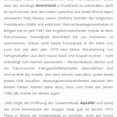
über das einstiege
Avenirland
in Frankreich zu unterhalten, dürft
ihr euch bereits über den tollen Lautschrei aus Walibi Rhône-Alpes
amüsieren. Eddy Meeùs, seines Zeichens Gründer des belgischen
Freizeitparks Walibi und exklusiver Wasserskianlagenvertreiber in
Belgien hat im Jahr 1981 das Angebot bekommen Anteile an dem
französischen Freizeitpark Avenirland bei Les Avenières zu
übernehmen. Dieser recht kleine Freizeitpark in der Nähe von
Lyon bot seit dem Jahr 1979 eine kleine Ansammlung von
Fahrgeschäften aus dem Hause Mack und Soquet in einer – nicht
unbedingt zum Namen passenden – Westernkulisse. Meeùs und
ein französischer Fahrgeschäftehersteller übernahmen erst
einmal 40% der Anteile, ehe dann bereits zwei Jahre später beide
jeweils 50% besaßen. Meinungsverschiedenheiten zwischen den
beiden Partien führten dann dazu, dass zum Ende des Jahres
1985 alle Anteile bei Meeùs lagen.
1986 folgte die Eröffnung des Schwimmbads
Aqualibi
und somit
der erste Wasserpark der Gruppe. Zwar gab es bereits 1975
Pläne in Wavre ein Schwimmbad zu errichten, doch auf Grund