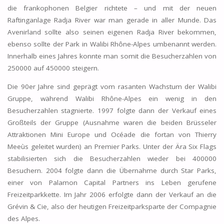
die frankophonen Belgier richtete – und mit der neuen
Raftinganlage Radja River war man gerade in aller Munde. Das
Avenirland sollte also seinen eigenen Radja River bekommen,
ebenso sollte der Park in Walibi Rhône-Alpes umbenannt werden.
Innerhalb eines Jahres konnte man somit die Besucherzahlen von
250000 auf 450000 steigern.
Die 90er Jahre sind geprägt vom rasanten Wachstum der Walibi
Gruppe, während Walibi Rhône-Alpes ein wenig in den
Besucherzahlen stagnierte. 1997 folgte dann der Verkauf eines
Großteils der Gruppe (Ausnahme waren die beiden Brüsseler
Attraktionen Mini Europe und Océade die fortan von Thierry
Meeùs geleitet wurden) an Premier Parks. Unter der Ära Six Flags
stabilisierten sich die Besucherzahlen wieder bei 400000
Besuchern. 2004 folgte dann die Übernahme durch Star Parks,
einer von Palamon Capital Partners ins Leben gerufene
Freizeitparkkette. Im Jahr 2006 erfolgte dann der Verkauf an die
Grévin & Cie, also der heutigen Freizeitparksparte der Compagnie
des Alpes.