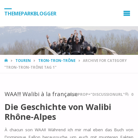
THEMEPARKBLOGGER
HOME
TOUREN
TRON-TRON-TRÔNE
ARCHIVE FOR CATEGORY
"TRON-TRON-TRÔNE TAG 1"
WAA!!! Walibi à la française
ITEMPROP="DISCUSSIONURL"
0
Die Geschichte von Walibi
Rhône-Alpes
À chacun son WAA!! Während ich mir mal eben das Buch von
Dominique Fallon heraussuche um euch mit munteren Fakten