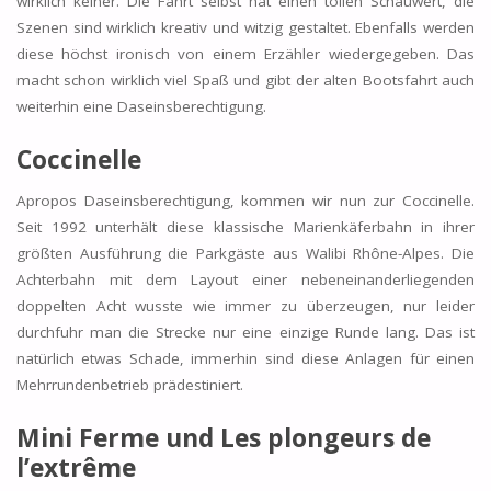
wirklich keiner. Die Fahrt selbst hat einen tollen Schauwert, die
Szenen sind wirklich kreativ und witzig gestaltet. Ebenfalls werden
diese höchst ironisch von einem Erzähler wiedergegeben. Das
macht schon wirklich viel Spaß und gibt der alten Bootsfahrt auch
weiterhin eine Daseinsberechtigung.
Coccinelle
Apropos Daseinsberechtigung, kommen wir nun zur Coccinelle.
Seit 1992 unterhält diese klassische Marienkäferbahn in ihrer
größten Ausführung die Parkgäste aus Walibi Rhône-Alpes. Die
Achterbahn mit dem Layout einer nebeneinanderliegenden
doppelten Acht wusste wie immer zu überzeugen, nur leider
durchfuhr man die Strecke nur eine einzige Runde lang. Das ist
natürlich etwas Schade, immerhin sind diese Anlagen für einen
Mehrrundenbetrieb prädestiniert.
Mini Ferme und
Les plongeurs de
l’extrême