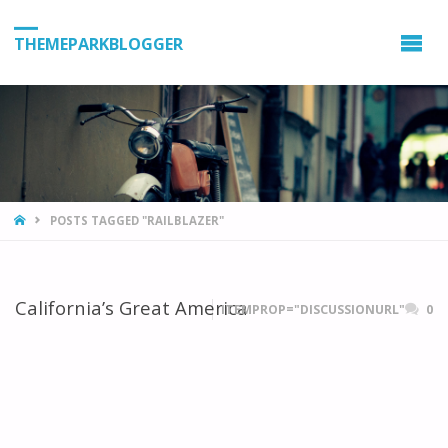
THEMEPARKBLOGGER
HOME
POSTS TAGGED "RAILBLAZER"
California’s Great America
ITEMPROP="DISCUSSIONURL"
0