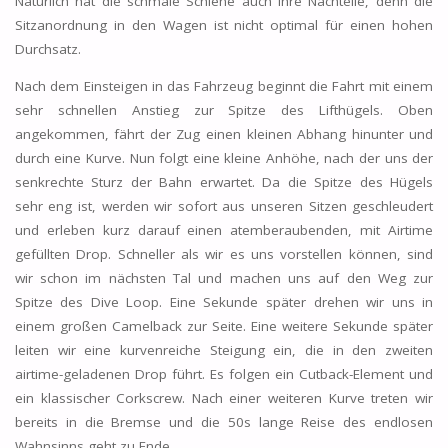
Natürlich hat die schmale Schiene auch ihre Nachteile, denn die
Sitzanordnung in den Wagen ist nicht optimal für einen hohen
Durchsatz.
Nach dem Einsteigen in das Fahrzeug beginnt die Fahrt mit einem
sehr schnellen Anstieg zur Spitze des Lifthügels. Oben
angekommen, fährt der Zug einen kleinen Abhang hinunter und
durch eine Kurve. Nun folgt eine kleine Anhöhe, nach der uns der
senkrechte Sturz der Bahn erwartet. Da die Spitze des Hügels
sehr eng ist, werden wir sofort aus unseren Sitzen geschleudert
und erleben kurz darauf einen atemberaubenden, mit Airtime
gefüllten Drop. Schneller als wir es uns vorstellen können, sind
wir schon im nächsten Tal und machen uns auf den Weg zur
Spitze des Dive Loop. Eine Sekunde später drehen wir uns in
einem großen Camelback zur Seite. Eine weitere Sekunde später
leiten wir eine kurvenreiche Steigung ein, die in den zweiten
airtime-geladenen Drop führt. Es folgen ein Cutback-Element und
ein klassischer Corkscrew. Nach einer weiteren Kurve treten wir
bereits in die Bremse und die 50s lange Reise des endlosen
Wahnsinns geht zu Ende.