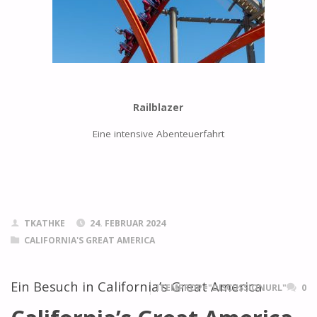
Railblazer
Eine intensive Abenteuerfahrt
TKATHKE
24. FEBRUAR 2024
CALIFORNIA'S GREAT AMERICA
Ein Besuch in California’s Great America
ITEMPROP="DISCUSSIONURL"
0