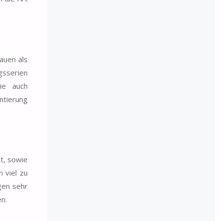
auen als
gsserien
ie auch
ntierung
t, sowie
 viel zu
gen sehr
n.