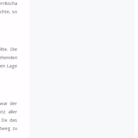
errikscha
chte, so
lte. Die
rehenden
den Lage
 war der
tz aller
. Da das
htweg zu