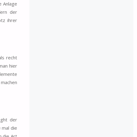
e Anlage
fern der
tz ihrer
ls recht
 man hier
Elemente
e machen
ight der
 mal die
n die Art