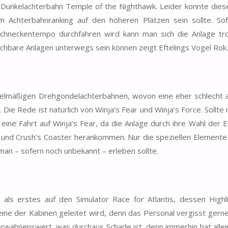
 Dunkelachterbahn Temple of the Nighthawk. Leider konnte dies
m Achterbahnranking auf den höheren Plätzen sein sollte. So
chneckentempo durchfahren wird kann man sich die Anlage tro
chbare Anlagen unterwegs sein können zeigt Eftelings Vogel Rok.
elmäßigen Drehgondelachterbahnen, wovon eine eher schlecht a
. Die Rede ist natürlich von Winja’s Fear und Winja’s Force. Sollte
 eine Fahrt auf Winja’s Fear, da die Anlage durch ihre Wahl der 
y und Crush’s Coaster herankommen. Nur die speziellen Element
man – sofern noch unbekannt – erleben sollte.
ls erstes auf den Simulator Race for Atlantis, dessen Highl
eine der Kabinen geleitet wird, denn das Personal vergisst gerne
h erwähnenswert, was durchaus Schade ist, denn immerhin hat allei