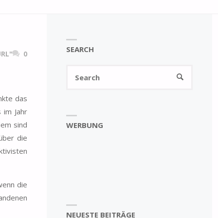
SEARCH
RL"
0
Search
SEARCH
for:
nkte das
 im Jahr
dem sind
WERBUNG
über die
tivisten
wenn die
handenen
NEUESTE BEITRÄGE