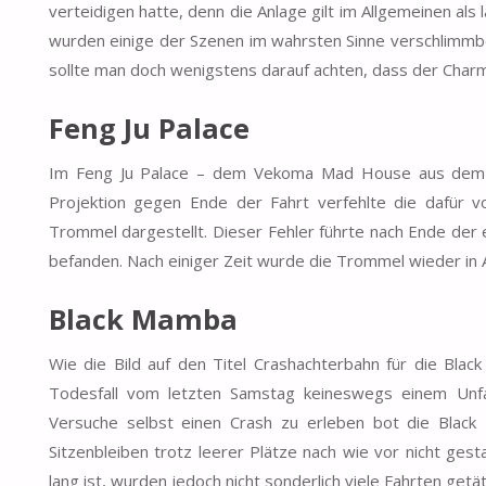
verteidigen hatte, denn die Anlage gilt im Allgemeinen als
wurden einige der Szenen im wahrsten Sinne verschlimmb
sollte man doch wenigstens darauf achten, dass der Charm
Feng Ju Palace
Im Feng Ju Palace – dem Vekoma Mad House aus dem Pha
Projektion gegen Ende der Fahrt verfehlte die dafür 
Trommel dargestellt. Dieser Fehler führte nach Ende der e
befanden. Nach einiger Zeit wurde die Trommel wieder in 
Black Mamba
Wie die Bild auf den Titel Crashachterbahn für die Bl
Todesfall vom letzten Samstag keineswegs einem Unfall
Versuche selbst einen Crash zu erleben bot die Black
Sitzenbleiben trotz leerer Plätze nach wie vor nicht ges
lang ist, wurden jedoch nicht sonderlich viele Fahrten getät