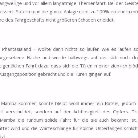
 langweilige und vor allem langatmige Themenfahrt. Bei der Geist
essert. Sofern man die ganze Anlage nicht zu 100% erneuern mö
e des Fahrgeschäfts nicht größeren Schaden erleidet.
ntasialand – wollte dann nichts so laufen wie es laufen sol
vorgesehene Fläche und wurde halbwegs auf der sich noch d
igentlichen Fahrt dazu, dass sich die Türen in einer ziemlich blö
Ausgangsposition gebracht und die Türen gingen auf.
ack Mamba kommen konnte bleibt wohl immer ein Rätsel, jedoch
 verschuldet, sondern auf der Achtlosigkeit des Opfers. Tro
 Mamba die rundum solide Fahrt für die sie auch bekannt ist
tattet wird und die Warteschlange für solche Unterfangen schlic
igt.