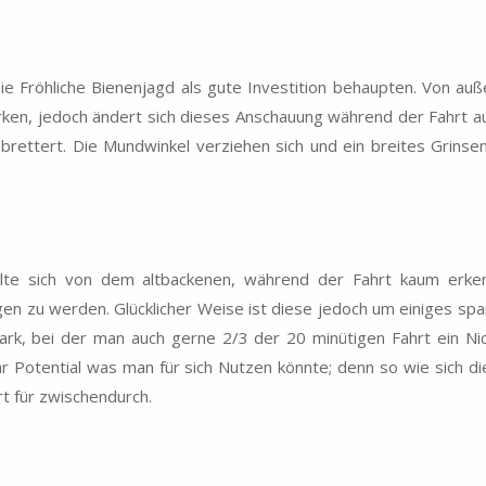
die Fröhliche Bienenjagd als gute Investition behaupten. Von auß
irken, jedoch ändert sich dieses Anschauung während der Fahrt a
rettert. Die Mundwinkel verziehen sich und ein breites Grins
lte sich von dem altbackenen, während der Fahrt kaum erke
gen zu werden. Glücklicher Weise ist diese jedoch um einiges sp
ark, bei der man auch gerne 2/3 der 20 minütigen Fahrt ein Ni
r Potential was man für sich Nutzen könnte; denn so wie sich di
hrt für zwischendurch.