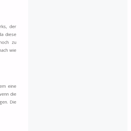
rks, der
da diese
 hoch zu
nach wie
dem eine
wenn die
gen. Die