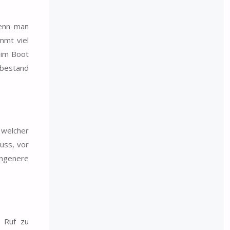
Wenn man
mmt viel
 im Boot
 bestand
 welcher
uss, vor
ungenere
n Ruf zu