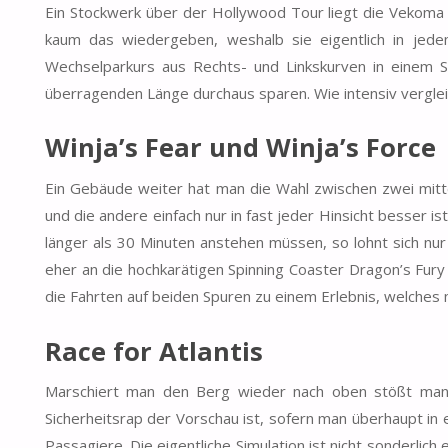
Ein Stockwerk über der Hollywood Tour liegt die Vekoma
kaum das wiedergeben, weshalb sie eigentlich in jede
Wechselparkurs aus Rechts- und Linkskurven in einem S
überragenden Länge durchaus sparen. Wie intensiv verglei
Winja’s Fear
und
Winja’s Force
Ein Gebäude weiter hat man die Wahl zwischen zwei mitt
und die andere einfach nur in fast jeder Hinsicht besser ist
länger als 30 Minuten anstehen müssen, so lohnt sich nur
eher an die hochkarätigen Spinning Coaster Dragon’s Fur
die Fahrten auf beiden Spuren zu einem Erlebnis, welches 
Race for Atlantis
Marschiert man den Berg wieder nach oben stößt man a
Sicherheitsrap der Vorschau ist, sofern man überhaupt in 
Passagiere. Die eigentliche Simulation ist nicht sonderlic