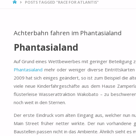
HOME
POSTS TAGGED "RACE FOR ATLANTIS"
Achterbahn fahren im Phantasialand
Phantasialand
Auf Grund eines Wettbewerbes mit geringer Beteiligung zu
Phantasialand
mehr oder weniger diverse Eintrittskarten f
2009 hat sich einiges geändert, so ist zum Beispiel die
viele neue Kinderfahrgeschäfte aus dem Hause Zamperla
flüsterleise Wasserattraktion Wakobato – zu beschwere
noch weit in den Sternen.
Der erste Eindruck vom alten Eingang aus, welcher nun nu
Main Street früher netter wirkte. Der nun vorhandene 
Baustellen passen nicht in das Ambiente. Ähnlich sieht e