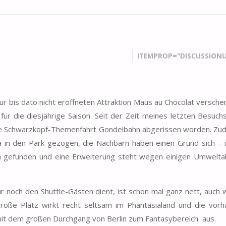
ITEMPROP="DISCUSSIONU
r bis dato nicht eröffneten Attraktion Maus au Chocolat versche
ür die diesjährige Saison. Seit der Zeit meines letzten Besuchs
 alte Schwarzkopf-Themenfahrt Gondelbahn abgerissen worden. Zu
 in den Park gezogen, die Nachbarn haben einen Grund sich – 
n gefunden und eine Erweiterung steht wegen einigen Umweltak
r noch den Shuttle-Gästen dient, ist schon mal ganz nett, auch 
große Platz wirkt recht seltsam im Phantasialand und die vor
s mit dem großen Durchgang von Berlin zum Fantasybereich aus.