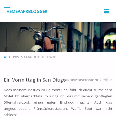
THEMEPARKBLOGGER
HOME
POSTS TAGGED "OLD TOWN"
Ein Vormittag in San Diego
ITEMPROP="DISCUSSIONURL"
0
Nach meinem Besuch im Belmont Park fuhr ich direkt zu meinem
Motel. Ich übernachtete im Kings Inn, das mit seinem gepflegten
50er-Jahre-Look einen guten Eindruck machte. Auch das
angeschlossene Frühstücksrestaurant Waffle Spot war nicht
schlecht.